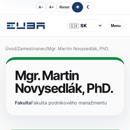
☀
☾
A−
A+
Reset
Jazyk
🇸🇰
Menu
Úvod
/
Zamestnanec
/
Mgr. Martin Novysedlák, PhD.
Mgr. Martin
Novysedlák, PhD.
Fakulta
Fakulta podnikového manažmentu