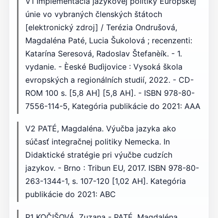
V1 Implementácia jazykovej politiky Európskej
únie vo vybraných členských štátoch
[elektronický zdroj] / Terézia Ondrušová,
Magdaléna Paté, Lucia Šukolová ; recenzenti:
Katarína Seresová, Radoslav Štefanèík. - 1.
vydanie. - Èeské Budìjovice : Vysoká škola
evropských a regionálních studií, 2022. - CD-
ROM 100 s. [5,8 AH] [5,8 AH]. - ISBN 978-80-
7556-114-5, Kategória publikácie do 2021: AAA
V2 PATÉ, Magdaléna. Výučba jazyka ako
súčasť integračnej politiky Nemecka. In
Didaktické stratégie pri výučbe cudzích
jazykov. - Brno : Tribun EU, 2017. ISBN 978-80-
263-1344-1, s. 107-120 [1,02 AH]. Kategória
publikácie do 2021: ABC
P1 KOČIŠOVÁ, Zuzana - PATÉ, Magdaléna.