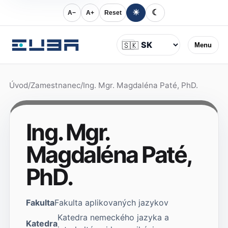
☀
☾
A−
A+
Reset
Jazyk
🇸🇰
Menu
Úvod
/
Zamestnanec
/
Ing. Mgr. Magdaléna Paté, PhD.
Ing. Mgr.
Magdaléna Paté,
PhD.
Fakulta
Fakulta aplikovaných jazykov
Katedra nemeckého jazyka a
Katedra