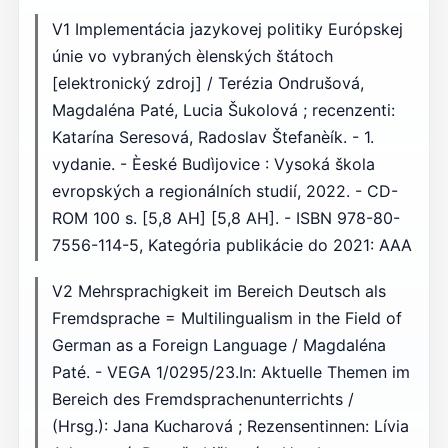
V1 Implementácia jazykovej politiky Európskej
únie vo vybraných èlenských štátoch
[elektronický zdroj] / Terézia Ondrušová,
Magdaléna Paté, Lucia Šukolová ; recenzenti:
Katarína Seresová, Radoslav Štefanèík. - 1.
vydanie. - Èeské Budìjovice : Vysoká škola
evropských a regionálních studií, 2022. - CD-
ROM 100 s. [5,8 AH] [5,8 AH]. - ISBN 978-80-
7556-114-5, Kategória publikácie do 2021: AAA
V2 Mehrsprachigkeit im Bereich Deutsch als
Fremdsprache = Multilingualism in the Field of
German as a Foreign Language / Magdaléna
Paté. - VEGA 1/0295/23.In: Aktuelle Themen im
Bereich des Fremdsprachenunterrichts /
(Hrsg.): Jana Kucharová ; Rezensentinnen: Lívia