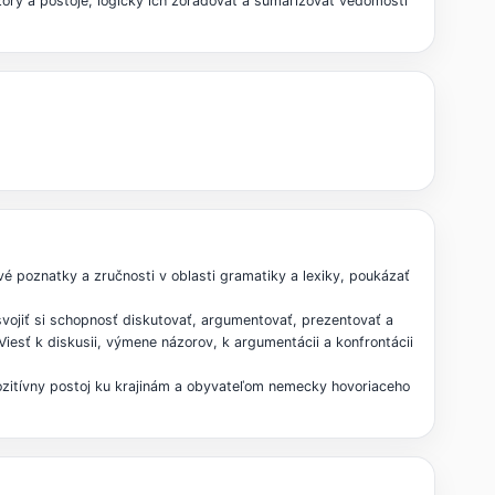
zory a postoje, logicky ich zoraďovať a sumarizovať vedomosti
é poznatky a zručnosti v oblasti gramatiky a lexiky, poukázať
svojiť si schopnosť diskutovať, argumentovať, prezentovať a
iesť k diskusii, výmene názorov, k argumentácii a konfrontácii
pozitívny postoj ku krajinám a obyvateľom nemecky hovoriaceho