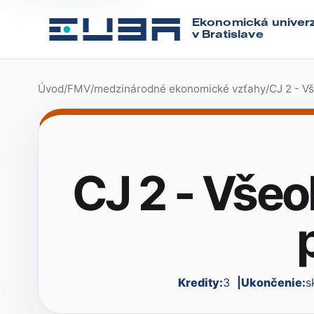
Ekonomická univerz
v Bratislave
Úvod
/
FMV
/
medzinárodné ekonomické vzťahy
/
CJ 2 - V
CJ 2 - Vše
Kredity:
3
Ukončenie:
s