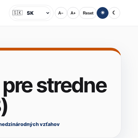
🇸🇰
☀
☾
A−
A+
Reset
Jazyk
pre stredne
)
 medzinárodných vzťahov