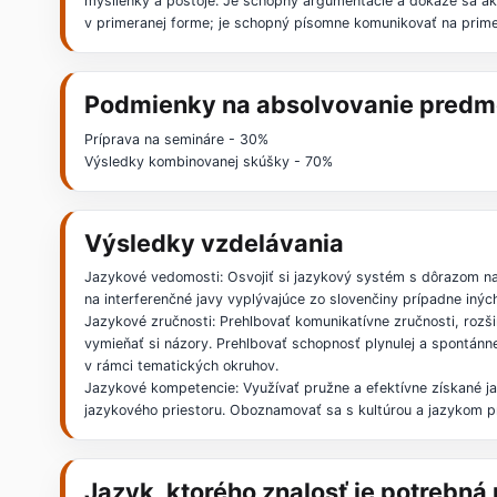
myšlienky a postoje. Je schopný argumentácie a dokáže sa akt
v primeranej forme; je schopný písomne komunikovať na prime
Podmienky na absolvovanie predm
Príprava na semináre - 30%
Výsledky kombinovanej skúšky - 70%
Výsledky vzdelávania
Jazykové vedomosti: Osvojiť si jazykový systém s dôrazom na 
na interferenčné javy vyplývajúce zo slovenčiny prípadne inýc
Jazykové zručnosti: Prehlbovať komunikatívne zručnosti, rozši
vymieňať si názory. Prehlbovať schopnosť plynulej a spontánne
v rámci tematických okruhov.
Jazykové kompetencie: Využívať pružne a efektívne získané ja
jazykového priestoru. Oboznamovať sa s kultúrou a jazykom p
Jazyk, ktorého znalosť je potrebn