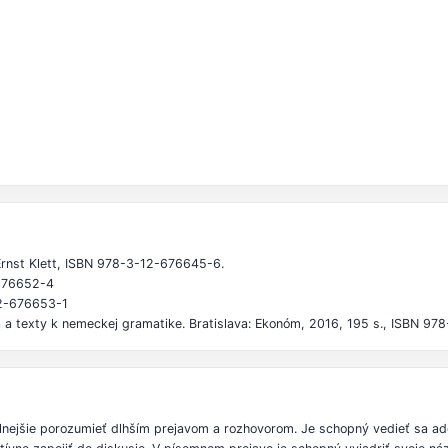
rnst Klett, ISBN 978-3-12-676645-6.
-676652-4
12-676653-1
 a texty k nemeckej gramatike. Bratislava: Ekonóm, 2016, 195 s., ISBN 9
ilnejšie porozumieť dlhším prejavom a rozhovorom. Je schopný vedieť sa 