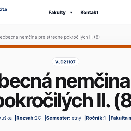
ita
Fakulty
Kontakt
▾
šeobecná nemčina pre stredne pokročilých II. (8)
VJD21107
obecná nemčina 
pokročilých II. (8
kúška
Rozsah:
2C
Semester:
letný
Ročník:
1
Fakulta