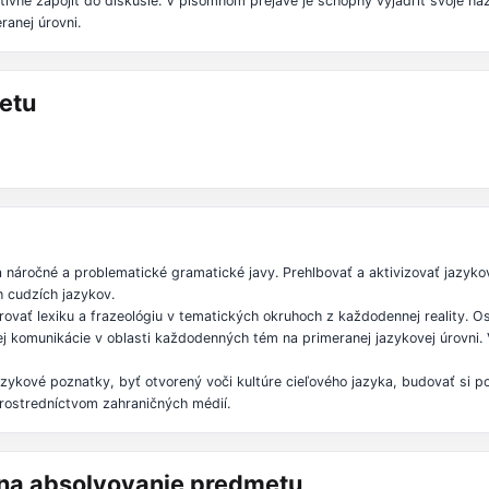
ívne zapojiť do diskusie. V písomnom prejave je schopný vyjadriť svoje ná
ranej úrovni.
etu
náročné a problematické gramatické javy. Prehlbovať a aktivizovať jazykov
h cudzích jazykov.
rovať lexiku a frazeológiu v tematických okruhoch z každodennej reality. O
j komunikácie v oblasti každodenných tém na primeranej jazykovej úrovni. V
zykové poznatky, byť otvorený voči kultúre cieľového jazyka, budovať si 
rostredníctvom zahraničných médií.
á na absolvovanie predmetu