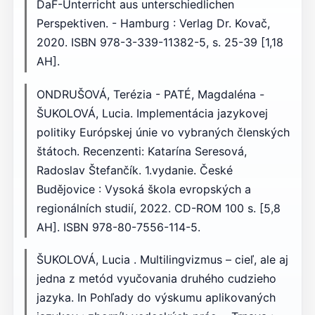
DaF-Unterricht aus unterschiedlichen
Perspektiven. - Hamburg : Verlag Dr. Kovač,
2020. ISBN 978-3-339-11382-5, s. 25-39 [1,18
AH].
ONDRUŠOVÁ, Terézia - PATÉ, Magdaléna -
ŠUKOLOVÁ, Lucia. Implementácia jazykovej
politiky Európskej únie vo vybraných členských
štátoch. Recenzenti: Katarína Seresová,
Radoslav Štefančík. 1.vydanie. České
Budějovice : Vysoká škola evropských a
regionálních studií, 2022. CD-ROM 100 s. [5,8
AH]. ISBN 978-80-7556-114-5.
ŠUKOLOVÁ, Lucia . Multilingvizmus – cieľ, ale aj
jedna z metód vyučovania druhého cudzieho
jazyka. In Pohľady do výskumu aplikovaných