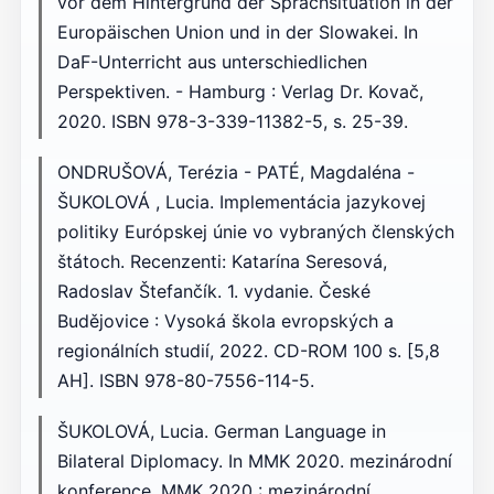
vor dem Hintergrund der Sprachsituation in der
Europäischen Union und in der Slowakei. In
DaF-Unterricht aus unterschiedlichen
Perspektiven. - Hamburg : Verlag Dr. Kovač,
2020. ISBN 978-3-339-11382-5, s. 25-39.
ONDRUŠOVÁ, Terézia - PATÉ, Magdaléna -
ŠUKOLOVÁ , Lucia. Implementácia jazykovej
politiky Európskej únie vo vybraných členských
štátoch. Recenzenti: Katarína Seresová,
Radoslav Štefančík. 1. vydanie. České
Budějovice : Vysoká škola evropských a
regionálních studií, 2022. CD-ROM 100 s. [5,8
AH]. ISBN 978-80-7556-114-5.
ŠUKOLOVÁ, Lucia. German Language in
Bilateral Diplomacy. In MMK 2020. mezinárodní
konference. MMK 2020 : mezinárodní