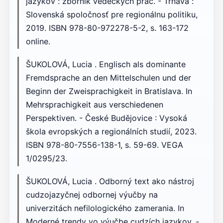
jazykov : zborník vedeckých prác. - Trnava :
Slovenská spoločnosť pre regionálnu politiku,
2019. ISBN 978-80-972278-5-2, s. 163-172
online.
ŠUKOLOVÁ, Lucia . Englisch als dominante
Fremdsprache an den Mittelschulen und der
Beginn der Zweisprachigkeit in Bratislava. In
Mehrsprachigkeit aus verschiedenen
Perspektiven. - České Budějovice : Vysoká
škola evropských a regionálních studií, 2023.
ISBN 978-80-7556-138-1, s. 59-69. VEGA
1/0295/23.
ŠUKOLOVÁ, Lucia . Odborný text ako nástroj
cudzojazyčnej odbornej výučby na
univerzitách nefilologického zamerania. In
Moderné trendy vo výučbe cudzích jazykov. -