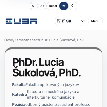
☀
☾
A−
A+
Reset
Jazyk
🇸🇰
Menu
Úvod
/
Zamestnanec
/
PhDr. Lucia Šukolová, PhD.
PhDr. Lucia
Šukolová, PhD.
Fakulta
Fakulta aplikovaných jazykov
Katedra nemeckého jazyka a
Katedra
interkultúrnej komunikácie
Pozícia
odborný asistent/assistent professor