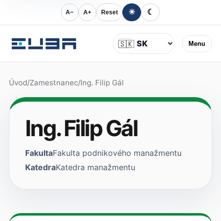
☀
☾
A−
A+
Reset
Jazyk
🇸🇰
Menu
Úvod
/
Zamestnanec
/
Ing. Filip Gál
Ing. Filip Gál
Fakulta
Fakulta podnikového manažmentu
Katedra
Katedra manažmentu