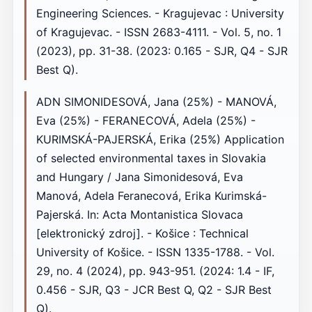
Engineering Sciences. - Kragujevac : University
of Kragujevac. - ISSN 2683-4111. - Vol. 5, no. 1
(2023), pp. 31-38. (2023: 0.165 - SJR, Q4 - SJR
Best Q).
ADN SIMONIDESOVÁ, Jana (25%) - MANOVÁ,
Eva (25%) - FERANECOVÁ, Adela (25%) -
KURIMSKÁ-PAJERSKÁ, Erika (25%) Application
of selected environmental taxes in Slovakia
and Hungary / Jana Simonidesová, Eva
Manová, Adela Feranecová, Erika Kurimská-
Pajerská. In: Acta Montanistica Slovaca
[elektronický zdroj]. - Košice : Technical
University of Košice. - ISSN 1335-1788. - Vol.
29, no. 4 (2024), pp. 943-951. (2024: 1.4 - IF,
0.456 - SJR, Q3 - JCR Best Q, Q2 - SJR Best
Q).