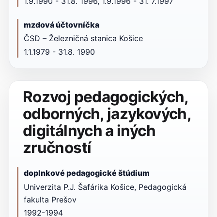
1.9.1990 - 31.8. 1996, 1.9.1996 - 31. 7.1997
mzdová účtovníčka
ČSD – Železničná stanica Košice
1.1.1979 - 31.8. 1990
Rozvoj pedagogických,
odborných, jazykových,
digitálnych a iných
zručností
doplnkové pedagogické štúdium
Univerzita P.J. Šafárika Košice, Pedagogická
fakulta Prešov
1992-1994