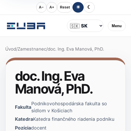
☀
☾
A−
A+
Reset
Jazyk
🇸🇰
Menu
Úvod
/
Zamestnanec
/
doc. Ing. Eva Manová, PhD.
doc. Ing. Eva
Manová, PhD.
Podnikovohospodárska fakulta so
Fakulta
sídlom v Košiciach
Katedra
Katedra finančného riadenia podniku
Pozícia
docent