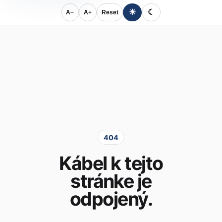
☀
☾
A−
A+
Reset
404
Kábel k tejto
stránke je
odpojený.