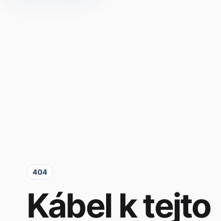
404
Kábel k tejto