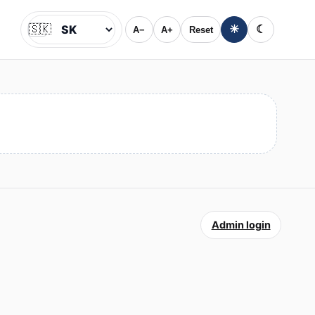
🇸🇰
☀
☾
A−
A+
Reset
Jazyk
Admin login