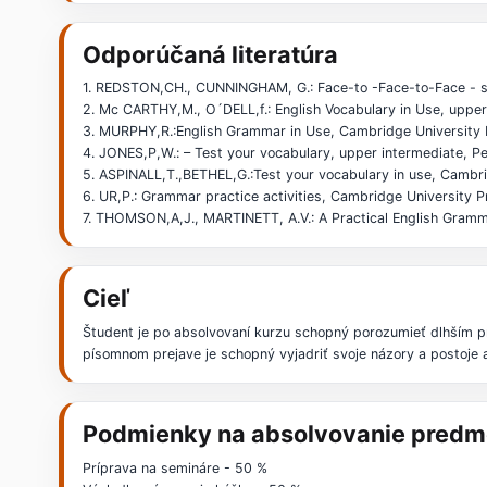
Odporúčaná literatúra
1. REDSTON,CH., CUNNINGHAM, G.: Face-to -Face-to-Face - s
2. Mc CARTHY,M., O´DELL,f.: English Vocabulary in Use, upp
3. MURPHY,R.:English Grammar in Use, Cambridge University
4. JONES,P,W.: – Test your vocabulary, upper intermediate, P
5. ASPINALL,T.,BETHEL,G.:Test your vocabulary in use, Camb
6. UR,P.: Grammar practice activities, Cambridge University
7. THOMSON,A,J., MARTINETT, A.V.: A Practical English Gramm
Cieľ
Študent je po absolvovaní kurzu schopný porozumieť dlhším 
písomnom prejave je schopný vyjadriť svoje názory a postoje
Podmienky na absolvovanie predm
Príprava na semináre - 50 %