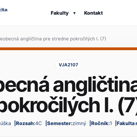
ita
Fakulty
Kontakt
▾
eobecná angličtina pre stredne pokročilých I. (7)
VJA2107
ecná angličtin
pokročilých I. (7
kúška
Rozsah:
4C
Semester:
zimný
Ročník:
1
Fakulta