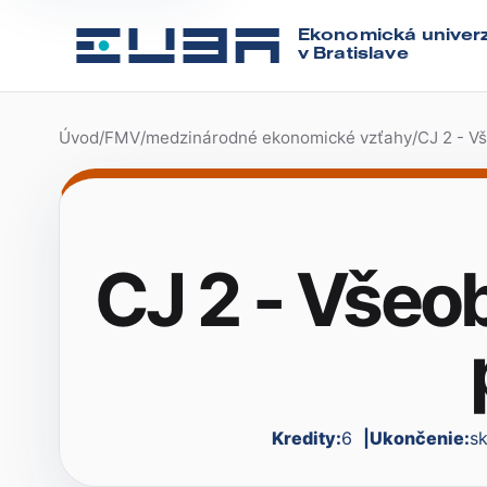
Ekonomická univerz
v Bratislave
Úvod
/
FMV
/
medzinárodné ekonomické vzťahy
/
CJ 2 - Vš
CJ 2 - Všeob
Kredity:
6
Ukončenie:
s