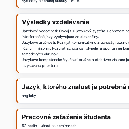
Výsledky písomnej skúšky - 50 %
Výsledky vzdelávania
Jazykové vedomosti: Osvojiť si jazykový systém s dôrazom na 
interferenčné javy vyplývajúce zo slovenčiny.
Jazykové zručnosti: Rozvíjať komunikatívne zručnosti, rozširo
rôznymi názormi. Rozvíjať schopnosť plynulej a spontánnej ko
tematických okruhov.
Jazykové kompetencie: Využívať pružne a efektívne získané ja
jazykového priestoru.
Jazyk, ktorého znalosť je potrebn
anglický
Pracovné zaťaženie študenta
52 hodín – účasť na seminároch