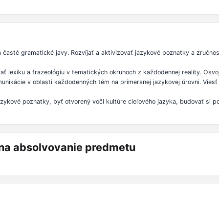
časté gramatické javy. Rozvíjať a aktivizovať jazykové poznatky a zručnost
vať lexiku a frazeológiu v tematických okruhoch z každodennej reality. Osvo
munikácie v oblasti každodenných tém na primeranej jazykovej úrovni. Viesť
zykové poznatky, byť otvorený voči kultúre cieľového jazyka, budovať si p
á na absolvovanie predmetu