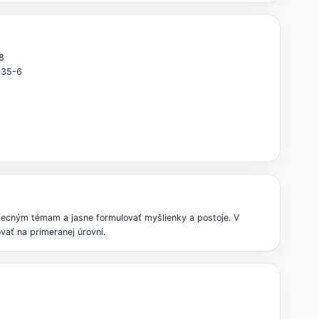
8
435-6
becným témam a jasne formulovať myšlienky a postoje. V
ať na primeranej úrovni.