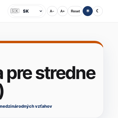
🇸🇰
☀
☾
A−
A+
Reset
Jazyk
a pre stredne
)
 medzinárodných vzťahov