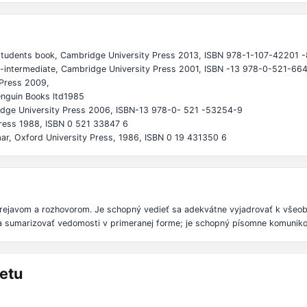
tudents book, Cambridge University Press 2013, ISBN 978-1-107-42201 -
er-intermediate, Cambridge University Press 2001, ISBN -13 978-0-521-66
 Press 2009,
enguin Books ltd1985
ridge University Press 2006, ISBN-13 978-0- 521 -53254-9
 Press 1988, ISBN 0 521 33847 6
ar, Oxford University Press, 1986, ISBN 0 19 431350 6
prejavom a rozhovorom. Je schopný vedieť sa adekvátne vyjadrovať k všeo
 a sumarizovať vedomosti v primeranej forme; je schopný písomne komunikov
etu