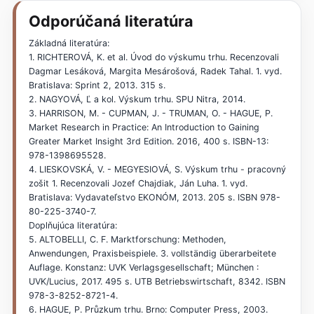
Odporúčaná literatúra
Základná literatúra:
1. RICHTEROVÁ, K. et al. Úvod do výskumu trhu. Recenzovali
Dagmar Lesáková, Margita Mesárošová, Radek Tahal. 1. vyd.
Bratislava: Sprint 2, 2013. 315 s.
2. NAGYOVÁ, Ľ a kol. Výskum trhu. SPU Nitra, 2014.
3. HARRISON, M. - CUPMAN, J. - TRUMAN, O. - HAGUE, P.
Market Research in Practice: An Introduction to Gaining
Greater Market Insight 3rd Edition. 2016, 400 s. ISBN-13:
978-1398695528.
4. LIESKOVSKÁ, V. - MEGYESIOVÁ, S. Výskum trhu - pracovný
zošit 1. Recenzovali Jozef Chajdiak, Ján Luha. 1. vyd.
Bratislava: Vydavateľstvo EKONÓM, 2013. 205 s. ISBN 978-
80-225-3740-7.
Doplňujúca literatúra:
5. ALTOBELLI, C. F. Marktforschung: Methoden,
Anwendungen, Praxisbeispiele. 3. vollständig überarbeitete
Auflage. Konstanz: UVK Verlagsgesellschaft; München :
UVK/Lucius, 2017. 495 s. UTB Betriebswirtschaft, 8342. ISBN
978-3-8252-8721-4.
6. HAGUE, P. Průzkum trhu. Brno: Computer Press, 2003.