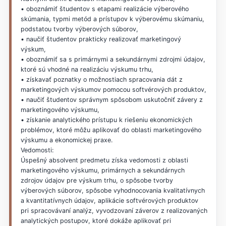
• oboznámiť študentov s etapami realizácie výberového
skúmania, typmi metód a prístupov k výberovému skúmaniu,
podstatou tvorby výberových súborov,
• naučiť študentov prakticky realizovať marketingový
výskum,
• oboznámiť sa s primárnymi a sekundárnymi zdrojmi údajov,
ktoré sú vhodné na realizáciu výskumu trhu,
• získavať poznatky o možnostiach spracovania dát z
marketingových výskumov pomocou softvérových produktov,
• naučiť študentov správnym spôsobom uskutočniť závery z
marketingového výskumu,
• získanie analytického prístupu k riešeniu ekonomických
problémov, ktoré môžu aplikovať do oblasti marketingového
výskumu a ekonomickej praxe.
Vedomosti:
Úspešný absolvent predmetu získa vedomosti z oblasti
marketingového výskumu, primárnych a sekundárnych
zdrojov údajov pre výskum trhu, o spôsobe tvorby
výberových súborov, spôsobe vyhodnocovania kvalitatívnych
a kvantitatívnych údajov, aplikácie softvérových produktov
pri spracovávaní analýz, vyvodzovaní záverov z realizovaných
analytických postupov, ktoré dokáže aplikovať pri