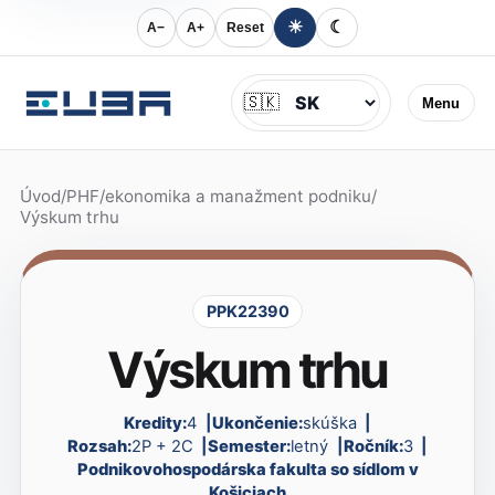
☀
☾
A−
A+
Reset
Jazyk
🇸🇰
Menu
Úvod
/
PHF
/
ekonomika a manažment podniku
/
Výskum trhu
PPK22390
Výskum trhu
Kredity:
4
Ukončenie:
skúška
Rozsah:
2P + 2C
Semester:
letný
Ročník:
3
Podnikovohospodárska fakulta so sídlom v
Košiciach