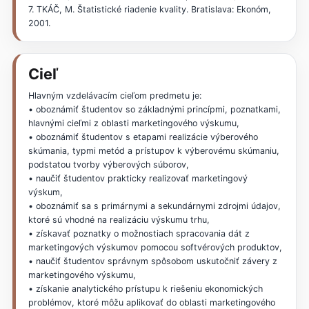
7. TKÁČ, M. Štatistické riadenie kvality. Bratislava: Ekonóm,
2001.
Cieľ
Hlavným vzdelávacím cieľom predmetu je:
• oboznámiť študentov so základnými princípmi, poznatkami,
hlavnými cieľmi z oblasti marketingového výskumu,
• oboznámiť študentov s etapami realizácie výberového
skúmania, typmi metód a prístupov k výberovému skúmaniu,
podstatou tvorby výberových súborov,
• naučiť študentov prakticky realizovať marketingový
výskum,
• oboznámiť sa s primárnymi a sekundárnymi zdrojmi údajov,
ktoré sú vhodné na realizáciu výskumu trhu,
• získavať poznatky o možnostiach spracovania dát z
marketingových výskumov pomocou softvérových produktov,
• naučiť študentov správnym spôsobom uskutočniť závery z
marketingového výskumu,
• získanie analytického prístupu k riešeniu ekonomických
problémov, ktoré môžu aplikovať do oblasti marketingového