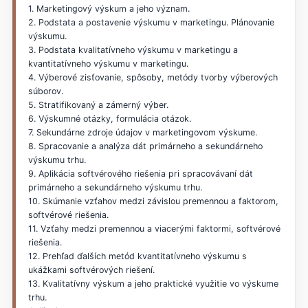
1. Marketingový výskum a jeho význam.
2. Podstata a postavenie výskumu v marketingu. Plánovanie
výskumu.
3. Podstata kvalitatívneho výskumu v marketingu a
kvantitatívneho výskumu v marketingu.
4. Výberové zisťovanie, spôsoby, metódy tvorby výberových
súborov.
5. Stratifikovaný a zámerný výber.
6. Výskumné otázky, formulácia otázok.
7. Sekundárne zdroje údajov v marketingovom výskume.
8. Spracovanie a analýza dát primárneho a sekundárneho
výskumu trhu.
9. Aplikácia softvérového riešenia pri spracovávaní dát
primárneho a sekundárneho výskumu trhu.
10. Skúmanie vzťahov medzi závislou premennou a faktorom,
softvérové riešenia.
11. Vzťahy medzi premennou a viacerými faktormi, softvérové
riešenia.
12. Prehľad ďalších metód kvantitatívneho výskumu s
ukážkami softvérových riešení.
13. Kvalitatívny výskum a jeho praktické využitie vo výskume
trhu.