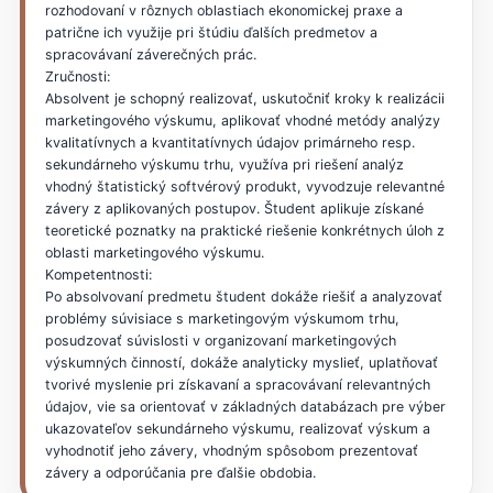
rozhodovaní v rôznych oblastiach ekonomickej praxe a
patrične ich využije pri štúdiu ďalších predmetov a
spracovávaní záverečných prác.
Zručnosti:
Absolvent je schopný realizovať, uskutočniť kroky k realizácii
marketingového výskumu, aplikovať vhodné metódy analýzy
kvalitatívnych a kvantitatívnych údajov primárneho resp.
sekundárneho výskumu trhu, využíva pri riešení analýz
vhodný štatistický softvérový produkt, vyvodzuje relevantné
závery z aplikovaných postupov. Študent aplikuje získané
teoretické poznatky na praktické riešenie konkrétnych úloh z
oblasti marketingového výskumu.
Kompetentnosti:
Po absolvovaní predmetu študent dokáže riešiť a analyzovať
problémy súvisiace s marketingovým výskumom trhu,
posudzovať súvislosti v organizovaní marketingových
výskumných činností, dokáže analyticky myslieť, uplatňovať
tvorivé myslenie pri získavaní a spracovávaní relevantných
údajov, vie sa orientovať v základných databázach pre výber
ukazovateľov sekundárneho výskumu, realizovať výskum a
vyhodnotiť jeho závery, vhodným spôsobom prezentovať
závery a odporúčania pre ďalšie obdobia.