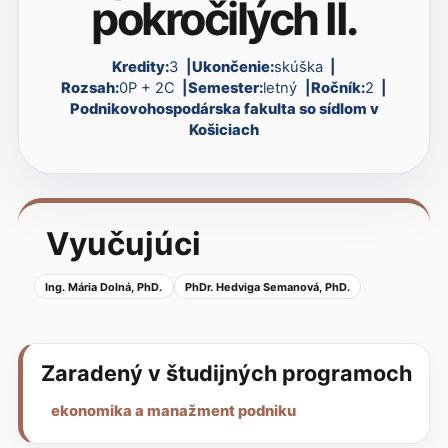
pokročilých II.
Kredity:
3
Ukončenie:
skúška
Rozsah:
0P + 2C
Semester:
letný
Ročník:
2
Podnikovohospodárska fakulta so sídlom v
Košiciach
Vyučujúci
Ing. Mária Dolná, PhD.
PhDr. Hedviga Semanová, PhD.
Zaradený v študijných programoch
ekonomika a manažment podniku