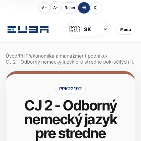
☀
☾
A−
A+
Reset
Jazyk
🇸🇰
Menu
Úvod
/
PHF
/
ekonomika a manažment podniku
/
CJ 2 - Odborný nemecký jazyk pre stredne pokročilých II.
PPK22192
CJ 2 - Odborný
nemecký jazyk
pre stredne