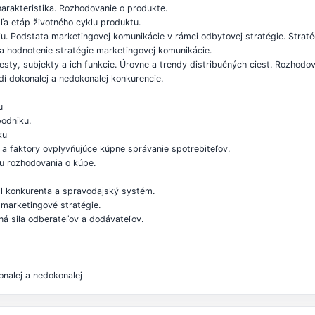
arakteristika. Rozhodovanie o produkte.
ľa etáp životného cyklu produktu.
. Podstata marketingovej komunikácie v rámci odbytovej stratégie. Straté
a a hodnotenie stratégie marketingovej komunikácie.
esty, subjekty a ich funkcie. Úrovne a trendy distribučných ciest. Rozhodov
dí dokonalej a nedokonalej konkurencie.
u
podniku.
ku
a faktory ovplyvňujúce kúpne správanie spotrebiteľov.
u rozhodovania o kúpe.
fil konkurenta a spravodajský systém.
 marketingové stratégie.
ná sila odberateľov a dodávateľov.
onalej a nedokonalej