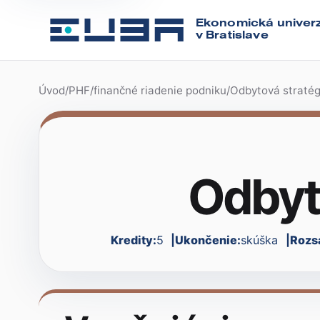
Ekonomická univerz
v Bratislave
Úvod
/
PHF
/
finančné riadenie podniku
/
Odbytová stratég
Odbyt
Kredity:
5
Ukončenie:
skúška
Rozs