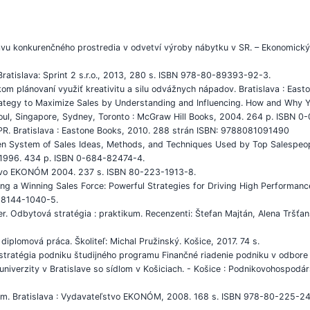
avu konkurenčného prostredia v odvetví výroby nábytku v SR. – Ekonomický 
Bratislava: Sprint 2 s.r.o., 2013, 280 s. ISBN 978-80-89393-92-3.
om plánovaní využiť kreativitu a silu odvážnych nápadov. Bratislava : Eas
rategy to Maximize Sales by Understanding and Influencing. How and Why Y
eoul, Singapore, Sydney, Toronto : McGraw Hill Books, 2004. 264 p. ISBN 0
R. Bratislava : Eastone Books, 2010. 288 strán ISBN: 9788081091490
ven System of Sales Ideas, Methods, and Techniques Used by Top Salespeo
, 1996. 434 p. ISBN 0-684-82474-4.
ľstvo EKONÓM 2004. 237 s. ISBN 80-223-1913-8.
ing a Winning Sales Force: Powerful Strategies for Driving High Performa
-8144-1040-5.
Odbytová stratégia : praktikum. Recenzenti: Štefan Majtán, Alena Tršťans
diplomová práca. Školiteľ: Michal Pružinský. Košice, 2017. 74 s.
tratégia podniku študijného programu Finančné riadenie podniku v odbore
iverzity v Bratislave so sídlom v Košiciach. - Košice : Podnikovohospodá
ikum. Bratislava : Vydavateľstvo EKONÓM, 2008. 168 s. ISBN 978-80-225-24