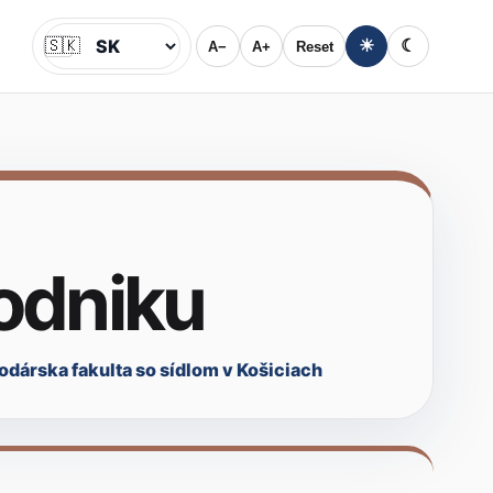
🇸🇰
☀
☾
A−
A+
Reset
Jazyk
odniku
árska fakulta so sídlom v Košiciach