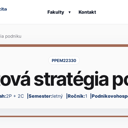
ita
Fakulty
Kontakt
▾
ia podniku
PPEM22330
ová stratégia p
ah:
2P + 2C
Semester:
letný
Ročník:
1
Podnikovohospod