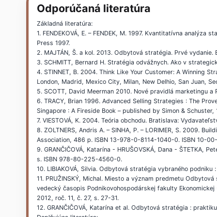
Odporúčaná literatúra
Základná literatúra:
1. FENDEKOVÁ, E. – FENDEK, M. 1997. Kvantitatívna analýza st
Press 1997.
2. MAJTÁN, Š. a kol. 2013. Odbytová stratégia. Prvé vydanie. 
3. SCHMITT, Bernard H. Stratégia odvážnych. Ako v strategick
4. STINNET, B. 2004. Think Like Your Customer: A Winning St
London, Madrid, Mexico City, Milan, New Delhio, San Juan, S
5. SCOTT, David Meerman 2010. Nové pravidlá marketingu a P
6. TRACY, Brian 1996. Advanced Selling Strategies : The Pro
Singapore : A Fireside Book – published by Simon & Schuster
7. VIESTOVÁ, K. 2004. Teória obchodu. Bratislava: Vydavate
8. ZOLTNERS, Andris A. – SINHA, P. – LORIMER, S. 2009. Build
Association, 486 p. ISBN 13-978-0-8114-1040-0. ISBN 10-00
9. GRANČIČOVÁ, Katarína - HRUŠOVSKÁ, Dana - ŠTETKA, Peter. 
s. ISBN 978-80-225-4560-0.
10. LIBIAKOVÁ, Silvia. Odbytová stratégia vybraného podniku : 
11. PRUŽINSKÝ, Michal. Miesto a význam predmetu Odbytová s
vedecký časopis Podnikovohospodárskej fakulty Ekonomickej un
2012, roč. 11, č. 27, s. 27-31.
12. GRANČIČOVÁ, Katarína et al. Odbytová stratégia : prakt