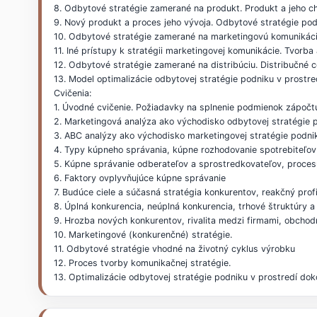
8. Odbytové stratégie zamerané na produkt. Produkt a jeho ch
9. Nový produkt a proces jeho vývoja. Odbytové stratégie pod
10. Odbytové stratégie zamerané na marketingovú komunikáciu
11. Iné prístupy k stratégii marketingovej komunikácie. Tvorb
12. Odbytové stratégie zamerané na distribúciu. Distribučné c
13. Model optimalizácie odbytovej stratégie podniku v prostre
Cvičenia:
1. Úvodné cvičenie. Požiadavky na splnenie podmienok zápočt
2. Marketingová analýza ako východisko odbytovej stratégie 
3. ABC analýzy ako východisko marketingovej stratégie podni
4. Typy kúpneho správania, kúpne rozhodovanie spotrebiteľov 
5. Kúpne správanie odberateľov a sprostredkovateľov, proces
6. Faktory ovplyvňujúce kúpne správanie
7. Budúce ciele a súčasná stratégia konkurentov, reakčný pro
8. Úplná konkurencia, neúplná konkurencia, trhové štruktúry a
9. Hrozba nových konkurentov, rivalita medzi firmami, obchod
10. Marketingové (konkurenčné) stratégie.
11. Odbytové stratégie vhodné na životný cyklus výrobku
12. Proces tvorby komunikačnej stratégie.
13. Optimalizácie odbytovej stratégie podniku v prostredí dok