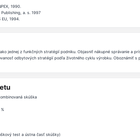
INPEX, 1990.
Publishing, a. s. 1997
S EU, 1994.
ako jednej z funkčných stratégií podniku. Objasniť nákupné správanie a prí
covanosť odbytových stratégií podľa životného cyklu výrobku. Oboznámiť s
etu
 kombinovaná skúška
0 %
škový test a ústna časť skúšky)