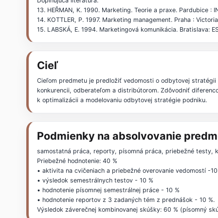
Doplňujúca literatúra:
13. HEŘMAN, K. 1990. Marketing. Teorie a praxe. Pardubice : 
14. KOTTLER, P. 1997. Marketing management. Praha : Victoria 
15. LABSKÁ, E. 1994. Marketingová komunikácia. Bratislava: E
Cieľ
Cieľom predmetu je predložiť vedomosti o odbytovej stratégii 
konkurencii, odberateľom a distribútorom. Zdôvodniť diferen
k optimalizácii a modelovaniu odbytovej stratégie podniku.
Podmienky na absolvovanie predm
samostatná práca, reporty, písomná práca, priebežné testy,
Priebežné hodnotenie: 40 %
• aktivita na cvičeniach a priebežné overovanie vedomostí -1
• výsledok semestrálnych testov - 10 %
• hodnotenie písomnej semestrálnej práce - 10 %
• hodnotenie reportov z 3 zadaných tém z prednášok - 10 %.
Výsledok záverečnej kombinovanej skúšky: 60 % (písomný skú