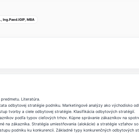
D., Ing.Paed.IGIP, MBA
predmetu. Literatúra.
stata odbytovej stratégie podniku. Marketingové analýzy ako východisko od
up tvorby a ciele odbytovej stratégie. Klasifikácia odbytových stratégií.
azníkov podľa typov cieľových trhov. Kúpne správanie zákazníkov na spotr
né na zákazníka. Stratégia umiestňovania (alokácie) a stratégie vzťahov s
stupu podniku ku konkurencii. Základné typy konkurenčných odbytových str