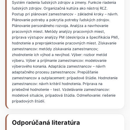
Systém riadenia ľudských zdrojov a zmeny. Funkcie riadenia
ľudských zdrojov. Organizačná kultúra ako nástroj RĽZ.
Postup pri plánovaní zamestnancov - základné kroky – návrh.
Plánovanie potreby a pokrytia potreby ľudských zdrojov.
Plánovanie personálneho rozvoja. Analýza a navrhovanie
pracovných miest. Metódy analýzy pracovných miest,
príprava výstupov analýzy PM (deskripcia a špecifikácia PM),
hodnotenie a preprojektovanie pracovných miest. Získavanie
zamestnancov: metódy získavania zamestnancov;
zhodnotenie ich výhod a nevýhod. Výber: rozbor metód
výberu. Výber a prijímanie zamestnancov: modelovanie
výberového konania. Adaptácia zamestnancov – návrh
adaptačného procesu zamestnancov. Prepúšťanie
zamestnancov a outplacement: prípadové štúdie. Hodnotenie
zamestnancov: návrh kritérií hodnotenia. Príprava na
priebežné hodnotenie - test. Vzdelávanie zamestnancov:
modelové situácie, prípadová štúdia. Odmeňovanie: riešenie
prípadových štúdií.
Odporúčaná literatúra