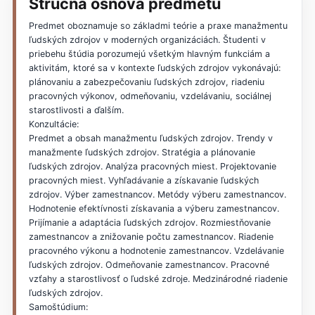
Stručná osnova predmetu
Predmet oboznamuje so základmi teórie a praxe manažmentu
ľudských zdrojov v moderných organizáciách. Študenti v
priebehu štúdia porozumejú všetkým hlavným funkciám a
aktivitám, ktoré sa v kontexte ľudských zdrojov vykonávajú:
plánovaniu a zabezpečovaniu ľudských zdrojov, riadeniu
pracovných výkonov, odmeňovaniu, vzdelávaniu, sociálnej
starostlivosti a ďalším.
Konzultácie:
Predmet a obsah manažmentu ľudských zdrojov. Trendy v
manažmente ľudských zdrojov. Stratégia a plánovanie
ľudských zdrojov. Analýza pracovných miest. Projektovanie
pracovných miest. Vyhľadávanie a získavanie ľudských
zdrojov. Výber zamestnancov. Metódy výberu zamestnancov.
Hodnotenie efektívnosti získavania a výberu zamestnancov.
Prijímanie a adaptácia ľudských zdrojov. Rozmiestňovanie
zamestnancov a znižovanie počtu zamestnancov. Riadenie
pracovného výkonu a hodnotenie zamestnancov. Vzdelávanie
ľudských zdrojov. Odmeňovanie zamestnancov. Pracovné
vzťahy a starostlivosť o ľudské zdroje. Medzinárodné riadenie
ľudských zdrojov.
Samoštúdium: