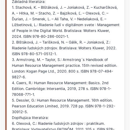
Základná literatúra:
1. Stachová, K. – Blštáková, J. – Joniaková, Z. – Kucharčíková,
A. – Hitka, M. – Stacho, Z. – Bajzíková, Ľ. – Olexová, C. –
Ďurian, J. – Smerek, L. – Ali Taha, V. – Nedeliaková, E. –
Ližbetinová, L.: Riadenie ľudí v digitálnom svete : Management
of People in the Digital World. Bratislava: Wolters Kluwer,
2024. ISBN 978-80-286-0021-1.
2. Blštáková, J. – Tarišková, N. – Gálik, R. – Joniaková, Z.:
Riadenie ľudských zdrojov. Bratislava: Wolters Kluwer, 2022.
ISBN 978-80-571-0512-1.
3. Armstrong, M. – Taylor, S.: Armstrong´s Handbook of
Human Resource Management practice. 15th revised edition.
London: Kogan Page Ltd., 2020. 800 s. ISBN 978-07-494-
9827-6.
4. Caers, R.: Human Resource Management: Basics. 2nd
Edition. Cambridge: Intersentia, 2019, 278 s. ISBN 978-1-
78068-771-1.
5. Dessler, G.: Human Resource Management. 16th edition.
Pearson Education Limited, 2019. 728 pp. ISBN 978-1-292-
30912-5.
Doplňujúca literatúra:
6. Olexová, C.: Riadenie ľudských zdrojov : praktikum.
Bratislava: Vydavateľstvo EKONÓM, 2011. 105 s. ISBN 978-