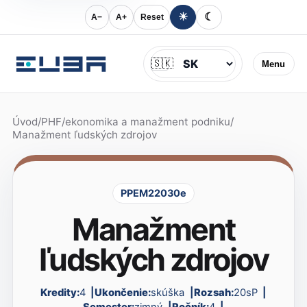
☀
☾
A−
A+
Reset
Jazyk
🇸🇰
Menu
Úvod
/
PHF
/
ekonomika a manažment podniku
/
Manažment ľudských zdrojov
PPEM22030e
Manažment
ľudských zdrojov
Kredity:
4
Ukončenie:
skúška
Rozsah:
20sP
Semester:
zimný
Ročník:
4