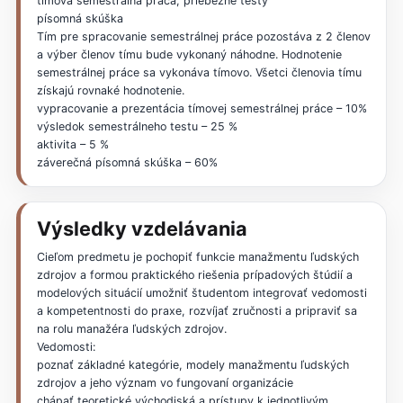
tímová semestrálna práca, priebežné testy
písomná skúška
Tím pre spracovanie semestrálnej práce pozostáva z 2 členov
a výber členov tímu bude vykonaný náhodne. Hodnotenie
semestrálnej práce sa vykonáva tímovo. Všetci členovia tímu
získajú rovnaké hodnotenie.
vypracovanie a prezentácia tímovej semestrálnej práce – 10%
výsledok semestrálneho testu – 25 %
aktivita – 5 %
záverečná písomná skúška – 60%
Výsledky vzdelávania
Cieľom predmetu je pochopiť funkcie manažmentu ľudských
zdrojov a formou praktického riešenia prípadových štúdií a
modelových situácií umožniť študentom integrovať vedomosti
a kompetentnosti do praxe, rozvíjať zručnosti a pripraviť sa
na rolu manažéra ľudských zdrojov.
Vedomosti:
poznať základné kategórie, modely manažmentu ľudských
zdrojov a jeho význam vo fungovaní organizácie
chápať teoretické východiská a prístupy k jednotlivým