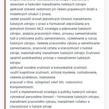
oblastiam a funkciám manažmentu ľudských zdrojov
aplikovať získané vedomosti pri riešení prípadových štúdií a
modelových situácií z praxe,
vedieť posúdiť úroveň jednotlivých činností manažmentu
ľudských zdrojov v praxi a formulovať odporúčania pre
jednotlivé činnosti MĽZ: stratégia a plánovanie ľudských
zdrojov, analýza pracovných miest, procesy zamestnávania
ľudí a znižovania počtu zamestnancov, vzdelávanie a rozvoj
ľudských zdrojov, riadenie pracovného výkonu a odmeňovanie
zamestnancov, pracovné vzťahy a starostlivosť o ľudské
zdroje, medzinárodný manažment ľudských zdrojov Zručnosti:
uplatniť podnikateľský prístup v manažmente ľudských
zdrojov
aplikovať sociálne zručnosti a komunikačné zručnosti
využiť kognitívne zručnosti, kritické myslenie, rozhodovanie,
riešenie problémov, hodnotenie
pracovať v tíme, schopnosť viesť tím, vodcovstvo
Kompetentnosti:
tvoriť a implementovať stratégiu a politiky ľudských zdrojov
vykonávať personálne činnosti – formovanie ľudských zdrojov,
manažment pracovného výkonu, manažment vzťahov a
starostlivosť o ľudské zdroje