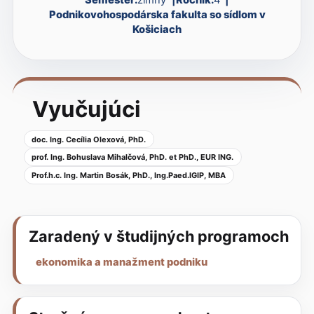
Podnikovohospodárska fakulta so sídlom v
Košiciach
Vyučujúci
doc. Ing. Cecília Olexová, PhD.
prof. Ing. Bohuslava Mihalčová, PhD. et PhD., EUR ING.
Prof.h.c. Ing. Martin Bosák, PhD., Ing.Paed.IGIP, MBA
Zaradený v študijných programoch
ekonomika a manažment podniku