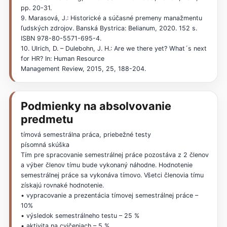
pp. 20-31.
9. Marasová, J.: Historické a súčasné premeny manažmentu
ľudských zdrojov. Banská Bystrica: Belianum, 2020. 152 s.
ISBN 978-80-5571-695-4.
10. Ulrich, D. – Dulebohn, J. H.: Are we there yet? What´s next
for HR? In: Human Resource
Management Review, 2015, 25, 188-204.
Podmienky na absolvovanie
predmetu
tímová semestrálna práca, priebežné testy
písomná skúška
Tím pre spracovanie semestrálnej práce pozostáva z 2 členov
a výber členov tímu bude vykonaný náhodne. Hodnotenie
semestrálnej práce sa vykonáva tímovo. Všetci členovia tímu
získajú rovnaké hodnotenie.
• vypracovanie a prezentácia tímovej semestrálnej práce –
10%
• výsledok semestrálneho testu – 25 %
• aktivita na cvičeniach – 5 %