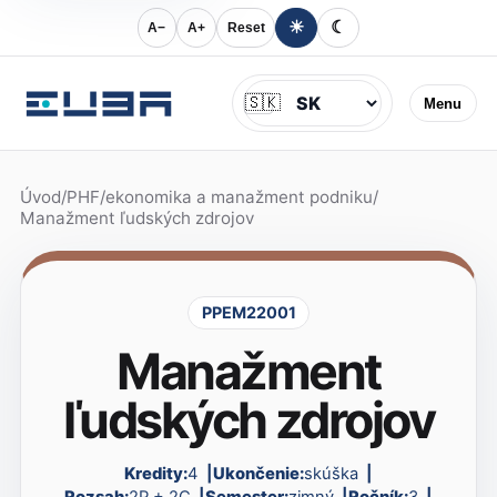
☀
☾
A−
A+
Reset
Jazyk
🇸🇰
Menu
Úvod
/
PHF
/
ekonomika a manažment podniku
/
Manažment ľudských zdrojov
PPEM22001
Manažment
ľudských zdrojov
Kredity:
4
Ukončenie:
skúška
Rozsah:
2P + 2C
Semester:
zimný
Ročník:
3