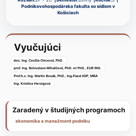
Podnikovohospodárska fakulta so sídlom v
Košiciach
Vyučujúci
doc. Ing. Cecília Olexová, PhD.
prof. Ing. Bohuslava Mihalčová, PhD. et PhD., EUR ING.
Prof.h.c. Ing. Martin Bosák, PhD., Ing.Paed.IGIP, MBA
Ing. Kristína Herzigová
Zaradený v študijných programoch
ekonomika a manažment podniku