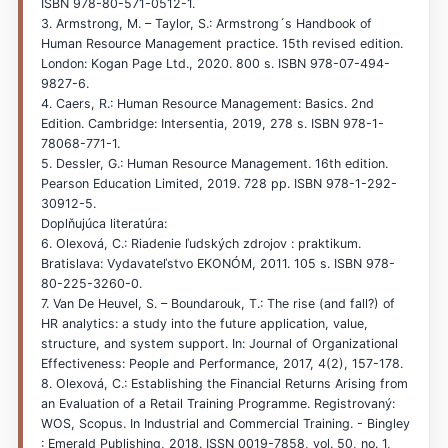
ISBN 978-80-571-0512-1.
3. Armstrong, M. – Taylor, S.: Armstrong´s Handbook of
Human Resource Management practice. 15th revised edition.
London: Kogan Page Ltd., 2020. 800 s. ISBN 978-07-494-
9827-6.
4. Caers, R.: Human Resource Management: Basics. 2nd
Edition. Cambridge: Intersentia, 2019, 278 s. ISBN 978-1-
78068-771-1.
5. Dessler, G.: Human Resource Management. 16th edition.
Pearson Education Limited, 2019. 728 pp. ISBN 978-1-292-
30912-5.
Doplňujúca literatúra:
6. Olexová, C.: Riadenie ľudských zdrojov : praktikum.
Bratislava: Vydavateľstvo EKONÓM, 2011. 105 s. ISBN 978-
80-225-3260-0.
7. Van De Heuvel, S. – Boundarouk, T.: The rise (and fall?) of
HR analytics: a study into the future application, value,
structure, and system support. In: Journal of Organizational
Effectiveness: People and Performance, 2017, 4(2), 157-178.
8. Olexová, C.: Establishing the Financial Returns Arising from
an Evaluation of a Retail Training Programme. Registrovaný:
WOS, Scopus. In Industrial and Commercial Training. - Bingley
: Emerald Publishing, 2018. ISSN 0019-7858, vol. 50, no. 1,