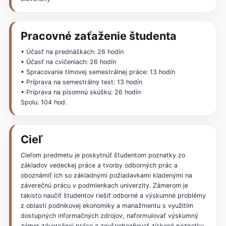
Pracovné zaťaženie študenta
• Účasť na prednáškach: 26 hodín
• Účasť na cvičeniach: 26 hodín
• Spracovanie tímovej semestrálnej práce: 13 hodín
• Príprava na semestrálny test: 13 hodín
• Príprava na písomnú skúšku: 26 hodín
Spolu: 104 hod.
Cieľ
Cieľom predmetu je poskytnúť študentom poznatky zo
základov vedeckej práce a tvorby odborných prác a
oboznámiť ich so základnými požiadavkami kladenými na
záverečnú prácu v podmienkach univerzity. Zámerom je
takisto naučiť študentov riešiť odborné a výskumné problémy
z oblasti podnikovej ekonomiky a manažmentu s využitím
dostupných informačných zdrojov, naformulovať výskumný
zámer záverečnej práce a zovšeobecňovať získané poznatky.