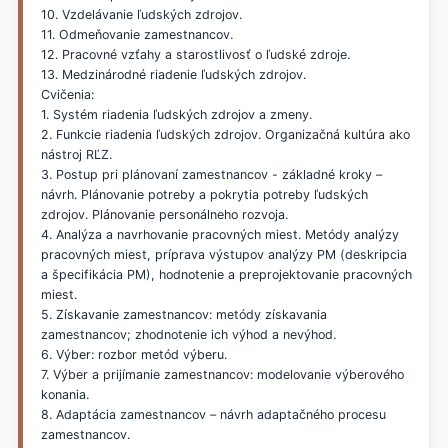
10. Vzdelávanie ľudských zdrojov.
11. Odmeňovanie zamestnancov.
12. Pracovné vzťahy a starostlivosť o ľudské zdroje.
13. Medzinárodné riadenie ľudských zdrojov.
Cvičenia:
1. Systém riadenia ľudských zdrojov a zmeny.
2. Funkcie riadenia ľudských zdrojov. Organizačná kultúra ako
nástroj RĽZ.
3. Postup pri plánovaní zamestnancov - základné kroky –
návrh. Plánovanie potreby a pokrytia potreby ľudských
zdrojov. Plánovanie personálneho rozvoja.
4. Analýza a navrhovanie pracovných miest. Metódy analýzy
pracovných miest, príprava výstupov analýzy PM (deskripcia
a špecifikácia PM), hodnotenie a preprojektovanie pracovných
miest.
5. Získavanie zamestnancov: metódy získavania
zamestnancov; zhodnotenie ich výhod a nevýhod.
6. Výber: rozbor metód výberu.
7. Výber a prijímanie zamestnancov: modelovanie výberového
konania.
8. Adaptácia zamestnancov – návrh adaptačného procesu
zamestnancov.