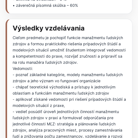
• záverečná písomná skúška – 60%
Výsledky vzdelávania
Cieľom predmetu je pochopiť funkcie manažmentu ľudských
zdrojov a formou praktického riešenia prípadových štúdií a
modelových situácií umožniť študentom integrovať vedomosti
a kompetentnosti do praxe, rozvíjať zručnosti a pripraviť sa
na rolu manažéra ľudských zdrojov.
Vedomosti:
- poznať základné kategórie, modely manažmentu ľudských
zdrojov a jeho význam vo fungovaní organizácie
- chápať teoretické východiská a prístupy k jednotlivým
oblastiam a funkciám manažmentu ľudských zdrojov
- aplikovať získané vedomosti pri riešení prípadových štúdií a
modelových situácií z praxe,
- vedieť posúdiť úroveň jednotlivých činností manažmentu
ľudských zdrojov v praxi a formulovať odporúčania pre
jednotlivé činnosti MĽZ: stratégia a plánovanie ľudských
zdrojov, analýza pracovných miest, procesy zamestnávania
ľudí a znižovania počtu zamestnancov, vzdelávanie a rozvoj