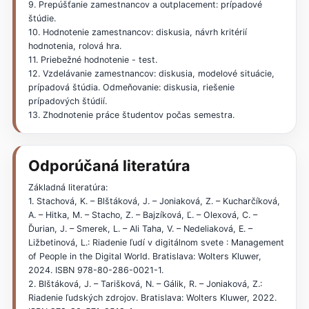
9. Prepúšťanie zamestnancov a outplacement: prípadové
štúdie.
10. Hodnotenie zamestnancov: diskusia, návrh kritérií
hodnotenia, rolová hra.
11. Priebežné hodnotenie - test.
12. Vzdelávanie zamestnancov: diskusia, modelové situácie,
prípadová štúdia. Odmeňovanie: diskusia, riešenie
prípadových štúdií.
13. Zhodnotenie práce študentov počas semestra.
Odporúčaná literatúra
Základná literatúra:
1. Stachová, K. – Blštáková, J. – Joniaková, Z. – Kucharčíková,
A. – Hitka, M. – Stacho, Z. – Bajzíková, Ľ. – Olexová, C. –
Ďurian, J. – Smerek, L. – Ali Taha, V. – Nedeliaková, E. –
Ližbetinová, L.: Riadenie ľudí v digitálnom svete : Management
of People in the Digital World. Bratislava: Wolters Kluwer,
2024. ISBN 978-80-286-0021-1.
2. Blštáková, J. – Tarišková, N. – Gálik, R. – Joniaková, Z.:
Riadenie ľudských zdrojov. Bratislava: Wolters Kluwer, 2022.