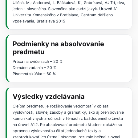
Uličná, M.; Andorová, I., Báčkaiová, K., Gabríková, A.: Tri, dva,
jeden - slovenčina. Slovenčina ako cudzí jazyk. Úroveň A1.
Univerzita Komenského v Bratislave, Centrum ďalšieho
vzdelávania, Bratislava 2015
Podmienky na absolvovanie
predmetu
Práca na cvičeniach – 20 %
Domáce zadania – 20 %
Písomná skúška – 60 %
Výsledky vzdelávania
Cieľom predmetu je rozširovanie vedomostí v oblasti
výslovnosti, slovnej zásoby a gramatiky, ako aj prehlbovanie
komunikatívnych zručností v témach z každodenného života
na úrovni A1.2. Po absolvovaní predmetu študent dokáže so
správnou výslovnosťou čítať jednoduché texty a
zreprodukovať ich ústne i písomne, rozumie bežnej slovnej