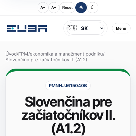
☀
☾
A−
A+
Reset
Jazyk
🇸🇰
Menu
Úvod
/
FPM
/
ekonomika a manažment podniku
/
Slovenčina pre začiatočníkov II. (A1.2)
PMNHJJ615040B
Slovenčina pre
začiatočníkov II.
(A1.2)