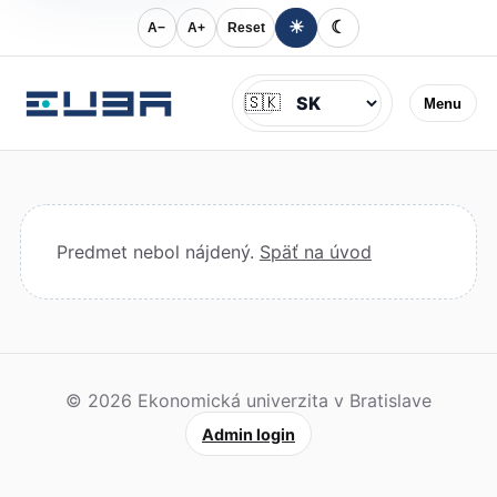
☀
☾
A−
A+
Reset
Jazyk
🇸🇰
Menu
Predmet nebol nájdený.
Späť na úvod
© 2026 Ekonomická univerzita v Bratislave
Admin login