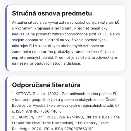
Stručná osnova predmetu
Aktuálna situácia vo vývoji zahraničnoobchodných vzťahov EÚ
s vybranými krajinami a teritóriami. Predmet tematicky
nadväzuje na predmet zahraničnoobchodná politika EÚ, ale vo
svojom obsahu sa sústredí na využívanie obchodných
nástrojov EÚ v konkrétnych obchodných vzťahoch so
zameraním na netarifné prekážky v rámci preferenčných a
nepreferenčných dohôd. Predmet je založený predovšetkým
na riešení prípadových štúdií a diskusii.
Odporúčaná literatúra
1. KITTOVÁ, Z. a kol. (2024). Zahraničnoobchodná politika EÚ
v kontexte geopolitických a geoekonomických zmien. České
Budějovice: Vysoká škola evropských e regionálních studií, 67
s. ISBN 978-80-7556-146-6
2. LAURSEN, Finn – ROEDERER-RYNNING, Christilla (Eds.) The
EU and the New Trade Bilateralismj. 21st Century Trade.
Routledge, 2020. 170 p. ISBN 9780367660192.