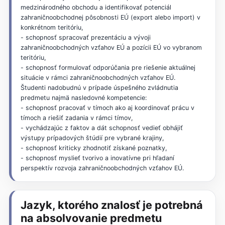
medzinárodného obchodu a identifikovať potenciál
zahraničnoobchodnej pôsobnosti EÚ (export alebo import) v
konkrétnom teritóriu,
- schopnosť spracovať prezentáciu a vývoji
zahraničnoobchodných vzťahov EÚ a pozícii EÚ vo vybranom
teritóriu,
- schopnosť formulovať odporúčania pre riešenie aktuálnej
situácie v rámci zahraničnoobchodných vzťahov EÚ.
Študenti nadobudnú v prípade úspešného zvládnutia
predmetu najmä nasledovné kompetencie:
- schopnosť pracovať v tímoch ako aj koordinovať prácu v
tímoch a riešiť zadania v rámci tímov,
- vychádzajúc z faktov a dát schopnosť vedieť obhájiť
výstupy prípadových štúdií pre vybrané krajiny,
- schopnosť kriticky zhodnotiť získané poznatky,
- schopnosť myslieť tvorivo a inovatívne pri hľadaní
perspektív rozvoja zahraničnoobchodných vzťahov EÚ.
Jazyk, ktorého znalosť je potrebná
na absolvovanie predmetu