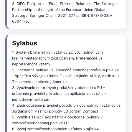
3. GIEG, Philip et al. (Eds.). EU-India Relations. The Strategic
Partnership in the Light of the European Union Global
Strategy. Springer Cham, 2021. 377 p. ISBN: 978-3-030-
65044-5.
Sylabus
1. Systém bilaterálnych vzťahov EÚ voči jednotlivým
krajinám/integračným zoskupeniam. Preferenčné vs.
nepreferenčné vzťahy.
2. Obchodná politika vs. spoločná poľnohospodárska politika
- špecifiká vývoja vzťahov EÚ voči krajinám Afriky, Karibiku a
Tichomoria a Latinskej Amerike
3. Využívanie netarifných prekážok v obchode s EÚ –
určovanie pravidiel pôvodu a ich aplikácia vo vzťahu k
jednotlivým teritóriám.
4. Zjednodušenie pravidiel pôvodu pri obchodných vzťahoch s
Jordánskom v rámci Dohody EÚ Jordan Compact.
5. Využitie sankcií ako nástroja obchodnej politiky v
zahraničnoobchodnej politike EÚ.
6. Vývoj zahraničnoobchodných vzťahov krajín V4.