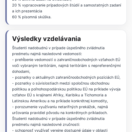
20 % vypracovanie prípadových štúdií a samostatných zadaní
a ich prezentácia
60 % písomná skúška.
Výsledky vzdelávania
Študenti nadobudnú v prípade úspešného zvládnutia
predmetu najmä nasledovné vedomosti:
- prehĺbenie vedomostí o zahraničnoobchodných vzťahoch EÚ
voči vybraným teritóriám, najmä teritóriám s nepreferenčnými
dohodami,
- poznatky o aktuálnych zahraničnoobchodných pozíciách EÚ,
- poznatky o súvislostiach medzi spoločnou obchodnou
politikou a poľnohospodárskou politikou EÚ na príklade vývoja
vzťahov EÚ s krajinami Afriky, Karibiku a Tichomoria a
Latinskou Amerikou a na príklade konkrétnej komodity,
- porozumenie využívaniu netarifných prekážok, najmä
určovania pravidiel pôvodu na konkrétnych príkladoch.
Študenti nadobudnú v prípade úspešného zvládnutia
predmetu najmä nasledovné zručnosti:
- schopnosť využívať verejne dostupné údaje v oblasti