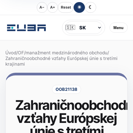
☀
☾
A−
A+
Reset
Jazyk
🇸🇰
Menu
Úvod
/
OF
/
manažment medzinárodného obchodu
/
Zahraničnoobchodné vzťahy Európskej únie s tretími
krajinami
OOB21138
Zahraničnoobchod
vzťahy Európskej
únie s tretími