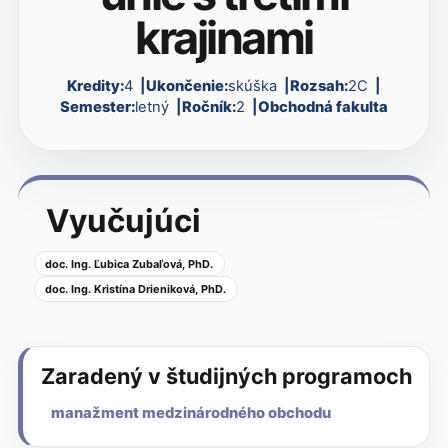
krajinami
Kredity:
4
Ukončenie:
skúška
Rozsah:
2C
Semester:
letný
Ročník:
2
Obchodná fakulta
Vyučujúci
doc. Ing. Ľubica Zubaľová, PhD.
doc. Ing. Kristína Drieniková, PhD.
Zaradený v študijných programoch
manažment medzinárodného obchodu