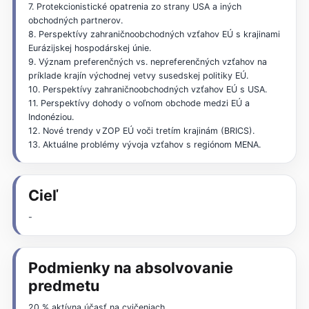
7. Protekcionistické opatrenia zo strany USA a iných
obchodných partnerov.
8. Perspektívy zahraničnoobchodných vzťahov EÚ s krajinami
Eurázijskej hospodárskej únie.
9. Význam preferenčných vs. nepreferenčných vzťahov na
príklade krajín východnej vetvy susedskej politiky EÚ.
10. Perspektívy zahraničnoobchodných vzťahov EÚ s USA.
11. Perspektívy dohody o voľnom obchode medzi EÚ a
Indonéziou.
12. Nové trendy v ZOP EÚ voči tretím krajinám (BRICS).
13. Aktuálne problémy vývoja vzťahov s regiónom MENA.
Cieľ
-
Podmienky na absolvovanie
predmetu
20 % aktívna účasť na cvičeniach,