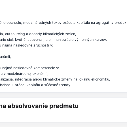
ho obchodu, medzinárodných tokov práce a kapitálu na agregátny produkt, 
ia, outsourcing a dopady klimatických zmien,
nie ciel, kvót či subvencií, ale i manipulácie výmenných kurzov.
 najmä nasledovné zručnosti v:
onómii,
u najmä nasledovné kompetencie v:
mu v medzinárodnej ekonómii,
lizácia, integrácia alebo klimatické zmeny na lokálnu ekonomiku,
obchodu, práce, kapitálu a súčasné trendy.
á na absolvovanie predmetu