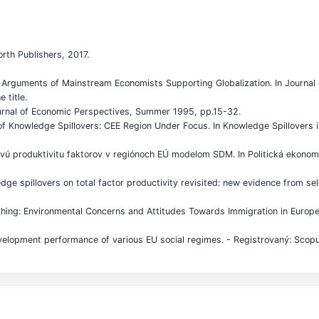
rth Publishers, 2017.
Arguments of Mainstream Economists Supporting Globalization. In Journal
 title.
ournal of Economic Perspectives, Summer 1995, pp.15-32.
 Knowledge Spillovers: CEE Region Under Focus. In Knowledge Spillovers i
ú produktivitu faktorov v regiónoch EÚ modelom SDM. In Politická ekonomie 
ge spillovers on total factor productivity revisited: new evidence from se
ing: Environmental Concerns and Attitudes Towards Immigration in Europe. 
opment performance of various EU social regimes. - Registrovaný: Scopus
.