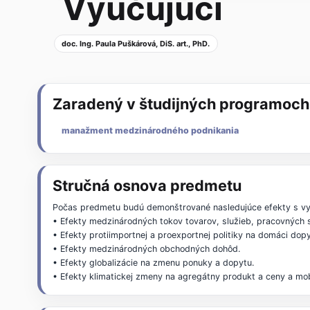
Vyučujúci
doc. Ing. Paula Puškárová, DiS. art., PhD.
Zaradený v študijných programoch
manažment medzinárodného podnikania
Stručná osnova predmetu
Počas predmetu budú demonštrované nasledujúce efekty s vyu
• Efekty medzinárodných tokov tovarov, služieb, pracovných sí
• Efekty protiimportnej a proexportnej politiky na domáci dop
• Efekty medzinárodných obchodných dohôd.
• Efekty globalizácie na zmenu ponuky a dopytu.
• Efekty klimatickej zmeny na agregátny produkt a ceny a mobi