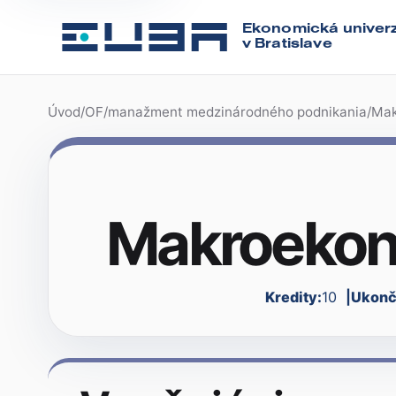
Ekonomická univerz
v Bratislave
Úvod
/
OF
/
manažment medzinárodného podnikania
/
Mak
Makroekon
Kredity:
10
Ukonč