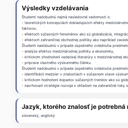
Výsledky vzdelávania
Študenti nadobudnú najmä nasledovné vedomosti o:
- teoretických koncepciách dokladujúcich efekty medzinárodné
faktorov,
- efektoch súčasných fenoménov ako sú globalizácia, integrác
- efektoch zahraničnej obchodnej politiky ako napríklad zavede
Študenti nadobudnú v prípade úspešného zvládnutia predmetu
- analýze efektov medzinárodnej politiky a ekonomiky,
- kritickom zhodnotení vedeckej literatúry v medzinárodnej ek
- príprave vlastného výskumného článku.
Študenti nadobudnú v prípade úspešného zvládnutia predmet
- identifikácii medzier v znalostiach v súčasnom stave výsku
- kritickom hodnotení dopadov súčasných trendov ako sú globa
- navrhovaní stratégie rozvoja s ohľadom na zahraničné toky 
Jazyk, ktorého znalosť je potrebn
slovenský, anglický