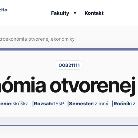
ita
Fakulty
Kontakt
▾
roekonómia otvorenej ekonomiky
OOB21111
ómia otvorenej
enie:
skúška
Rozsah:
16sP
Semester:
zimný
Ročník:
2