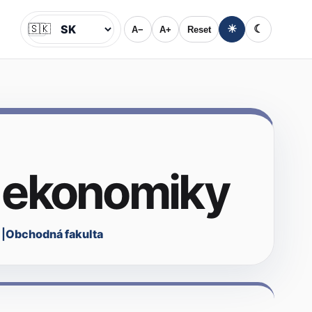
🇸🇰
☀
☾
A−
A+
Reset
Jazyk
 ekonomiky
Obchodná fakulta