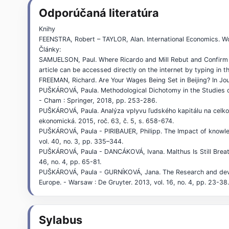
Odporúčaná literatúra
Knihy
FEENSTRA, Robert – TAYLOR, Alan. International Economics. Wo
Články:
SAMUELSON, Paul. Where Ricardo and Mill Rebut and Confirm 
article can be accessed directly on the internet by typing in the
FREEMAN, Richard. Are Your Wages Being Set in Beijing? In J
PUŠKÁROVÁ, Paula. Methodological Dichotomy in the Studies of
- Cham : Springer, 2018, pp. 253-286.
PUŠKÁROVÁ, Paula. Analýza vplyvu ľudského kapitálu na celkov
ekonomická. 2015, roč. 63, č. 5, s. 658-674.
PUŠKÁROVÁ, Paula - PIRIBAUER, Philipp. The Impact of knowled
vol. 40, no. 3, pp. 335–344.
PUŠKÁROVÁ, Paula - DANCÁKOVÁ, Ivana. Malthus Is Still Breath
46, no. 4, pp. 65-81.
PUŠKÁROVÁ, Paula - GURNÍKOVÁ, Jana. The Research and devel
Europe. - Warsaw : De Gruyter. 2013, vol. 16, no. 4, pp. 23-38
Sylabus