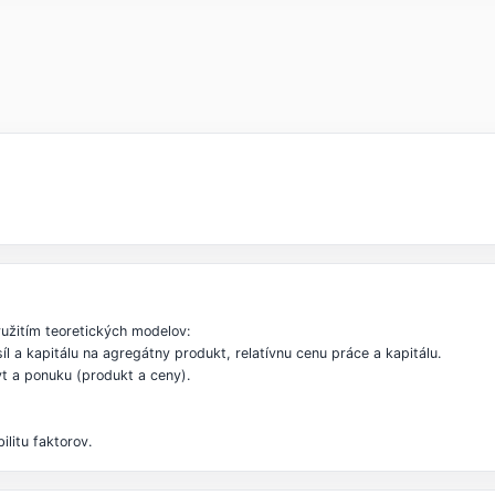
žitím teoretických modelov:
l a kapitálu na agregátny produkt, relatívnu cenu práce a kapitálu.
yt a ponuku (produkt a ceny).
litu faktorov.