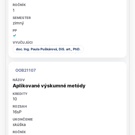
1
zimný
✓
doc. Ing. Paula Puškárová, DiS. art., PhD.
OOB21107
Aplikované výskumné metódy
10
16sP
skúška