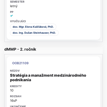
letný
✓
doc. Mgr. Elena Kašťáková, PhD.
doc. Ing. Dušan Steinhauser, PhD.
dMMP - 2. ročník
OOB21109
Stratégia a manažment medzinárodného
podnikania
10
16sP