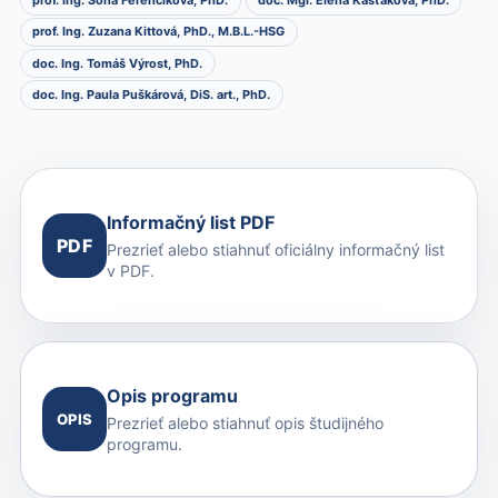
prof. Ing. Soňa Ferenčíková, PhD.
doc. Mgr. Elena Kašťáková, PhD.
prof. Ing. Zuzana Kittová, PhD., M.B.L.-HSG
doc. Ing. Tomáš Výrost, PhD.
doc. Ing. Paula Puškárová, DiS. art., PhD.
Informačný list PDF
PDF
Prezrieť alebo stiahnuť oficiálny informačný list
v PDF.
Opis programu
OPIS
Prezrieť alebo stiahnuť opis študijného
programu.