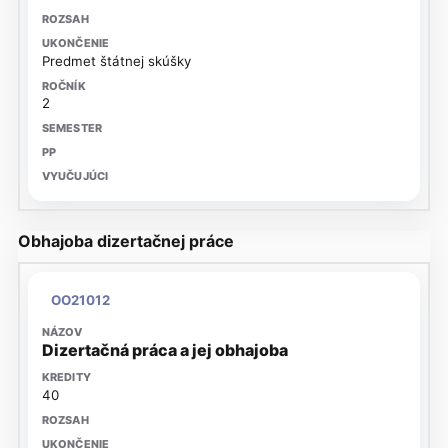
Predmet štátnej skúšky
2
Obhajoba dizertačnej práce
OO21012
Dizertačná práca a jej obhajoba
40