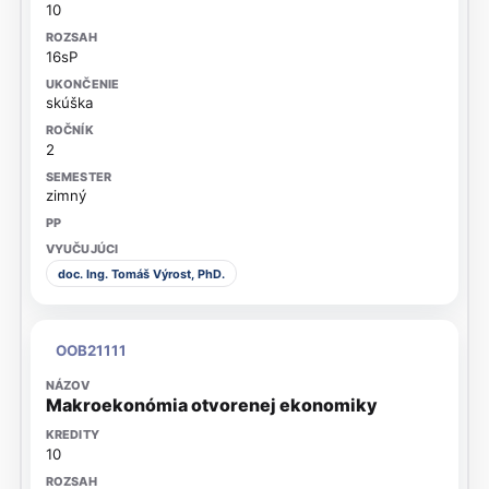
10
16sP
skúška
2
zimný
doc. Ing. Tomáš Výrost, PhD.
OOB21111
Makroekonómia otvorenej ekonomiky
10