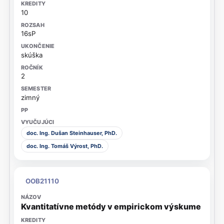
10
16sP
skúška
2
zimný
doc. Ing. Dušan Steinhauser, PhD.
doc. Ing. Tomáš Výrost, PhD.
OOB21110
Kvantitatívne metódy v empirickom výskume