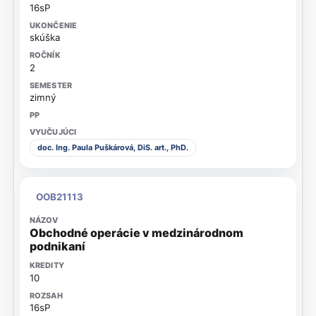
16sP
skúška
2
zimný
doc. Ing. Paula Puškárová, DiS. art., PhD.
OOB21113
Obchodné operácie v medzinárodnom
podnikaní
10
16sP