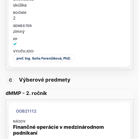
skúška
2
zimný
✓
prof. Ing. Soňa Ferenčíková, PhD.
Výberové predmety
C
dMMP - 2. ročník
OOB21112
Finančné operácie v medzinárodnom
podnikaní