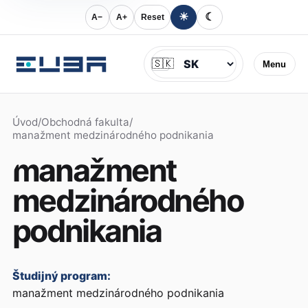
☀
☾
A−
A+
Reset
Jazyk
🇸🇰
Menu
Úvod
/
Obchodná fakulta
/
manažment medzinárodného podnikania
manažment
medzinárodného
podnikania
Študijný program:
manažment medzinárodného podnikania