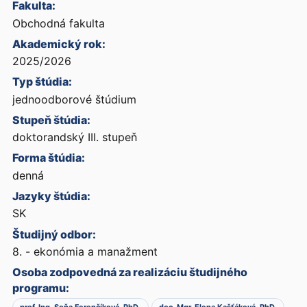
Fakulta:
Obchodná fakulta
Akademický rok:
2025/2026
Typ štúdia:
jednoodborové štúdium
Stupeň štúdia:
doktorandský III. stupeň
Forma štúdia:
denná
Jazyky štúdia:
SK
Študijný odbor:
8. - ekonómia a manažment
Osoba zodpovedná za realizáciu študijného
programu: