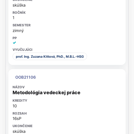
skúška
1
zimný
✓
prof. Ing. Zuzana Kittová, PhD., M.B.L.-HSG
OOB21106
Metodológia vedeckej práce
10
16sP
skúška