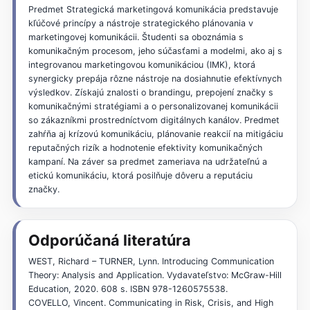
Predmet Strategická marketingová komunikácia predstavuje
kľúčové princípy a nástroje strategického plánovania v
marketingovej komunikácii. Študenti sa oboznámia s
komunikačným procesom, jeho súčasťami a modelmi, ako aj s
integrovanou marketingovou komunikáciou (IMK), ktorá
synergicky prepája rôzne nástroje na dosiahnutie efektívnych
výsledkov. Získajú znalosti o brandingu, prepojení značky s
komunikačnými stratégiami a o personalizovanej komunikácii
so zákazníkmi prostredníctvom digitálnych kanálov. Predmet
zahŕňa aj krízovú komunikáciu, plánovanie reakcií na mitigáciu
reputačných rizík a hodnotenie efektivity komunikačných
kampaní. Na záver sa predmet zameriava na udržateľnú a
etickú komunikáciu, ktorá posilňuje dôveru a reputáciu
značky.
Odporúčaná literatúra
WEST, Richard – TURNER, Lynn. Introducing Communication
Theory: Analysis and Application. Vydavateľstvo: McGraw-Hill
Education, 2020. 608 s. ISBN 978-1260575538.
COVELLO, Vincent. Communicating in Risk, Crisis, and High