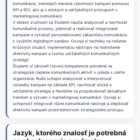
komunikácie, metódach merania výkonnosti kampaní pomocou
KPI a ROI, ako aj o etických a udržateľných prístupoch v
marketingovej komunikácii.
V oblasti zručností sa študenti naučia analyzovať a navrhovať
komunikačné procesy, plánovať a realizovať integrované
kampane a vytvárať personalizovanú zákaznícku komunikáciu
s využitím digitálnych kanálov. Osvoja si techniky na riešenie
krízových situácií, implementáciu nástrojov na hodnotenie
efektivity kampaní a tvorbu udržateľných komunikačných
stratégií.
Študenti si zároveň rozvinú kompetencie potrebné na
strategické riadenie komunikačných aktivít v súlade s cieľmi
organizácie. Budú schopní analyzovať a interpretovať
výsledky kampaní na základe KPI, navrhovať etické a
udržateľné stratégie a flexibilne sa prispôsobovať aktuálnym
trendom a výzvam v marketingovej komunikácii. Osvoja si
schopnosť integrovať rôzne komunikačné nástroje a zlepšovať
efektivitu kampaní prostredníctvom strategického prístupu.
Jazyk, ktorého znalosť je potrebná