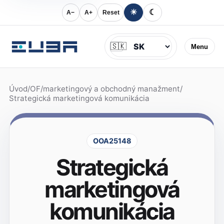
☀
☾
A−
A+
Reset
Jazyk
🇸🇰
Menu
Úvod
/
OF
/
marketingový a obchodný manažment
/
Strategická marketingová komunikácia
OOA25148
Strategická
marketingová
komunikácia