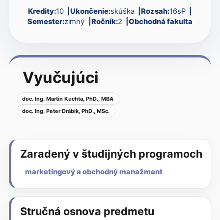
Kredity:
10
Ukončenie:
skúška
Rozsah:
16sP
Semester:
zimný
Ročník:
2
Obchodná fakulta
Vyučujúci
doc. Ing. Martin Kuchta, PhD., MBA
doc. Ing. Peter Drábik, PhD., MSc.
Zaradený v študijných programoch
marketingový a obchodný manažment
Stručná osnova predmetu