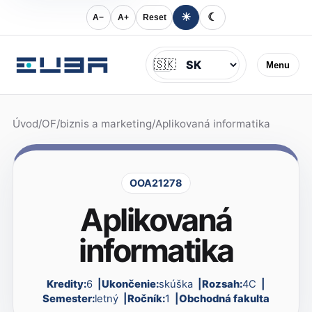
☀
☾
A−
A+
Reset
Jazyk
🇸🇰
Menu
Úvod
/
OF
/
biznis a marketing
/
Aplikovaná informatika
OOA21278
Aplikovaná
informatika
Kredity:
6
Ukončenie:
skúška
Rozsah:
4C
Semester:
letný
Ročník:
1
Obchodná fakulta