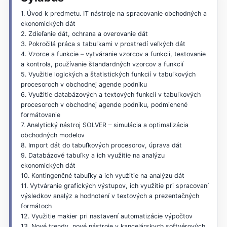
1. Úvod k predmetu. IT nástroje na spracovanie obchodných a
ekonomických dát
2. Zdieľanie dát, ochrana a overovanie dát
3. Pokročilá práca s tabuľkami v prostredí veľkých dát
4. Vzorce a funkcie – vytváranie vzorcov a funkcii, testovanie
a kontrola, používanie štandardných vzorcov a funkcií
5. Využitie logických a štatistických funkcií v tabuľkových
procesoroch v obchodnej agende podniku
6. Využitie databázových a textových funkcií v tabuľkových
procesoroch v obchodnej agende podniku, podmienené
formátovanie
7. Analytický nástroj SOLVER – simulácia a optimalizácia
obchodných modelov
8. Import dát do tabuľkových procesorov, úprava dát
9. Databázové tabuľky a ich využitie na analýzu
ekonomických dát
10. Kontingenčné tabuľky a ich využitie na analýzu dát
11. Vytváranie grafických výstupov, ich využitie pri spracovaní
výsledkov analýz a hodnotení v textových a prezentačných
formátoch
12. Využitie makier pri nastavení automatizácie výpočtov
13. Nové trendy, nové nástroje v kancelárskych softvérových