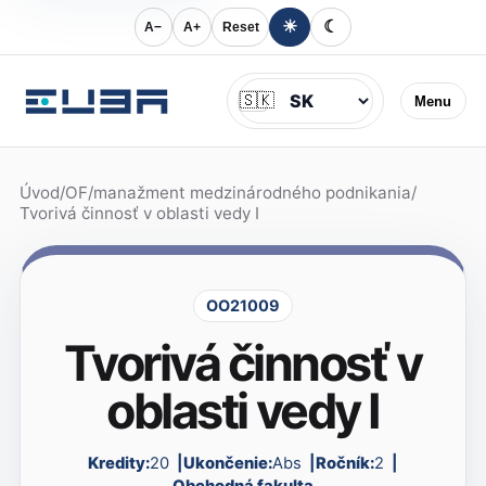
☀
☾
A−
A+
Reset
Jazyk
🇸🇰
Menu
Úvod
/
OF
/
manažment medzinárodného podnikania
/
Tvorivá činnosť v oblasti vedy I
OO21009
Tvorivá činnosť v
oblasti vedy I
Kredity:
20
Ukončenie:
Abs
Ročník:
2
Obchodná fakulta