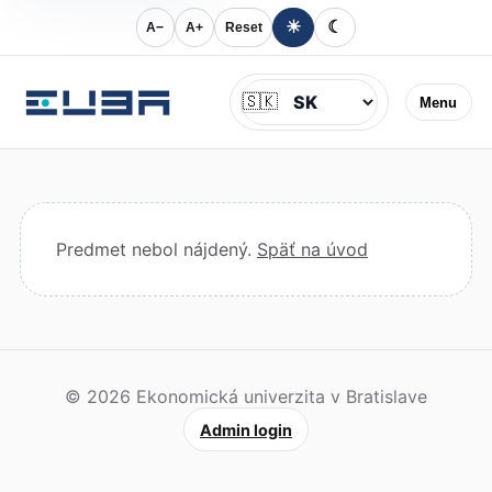
☀
☾
A−
A+
Reset
Jazyk
🇸🇰
Menu
Predmet nebol nájdený.
Späť na úvod
© 2026 Ekonomická univerzita v Bratislave
Admin login