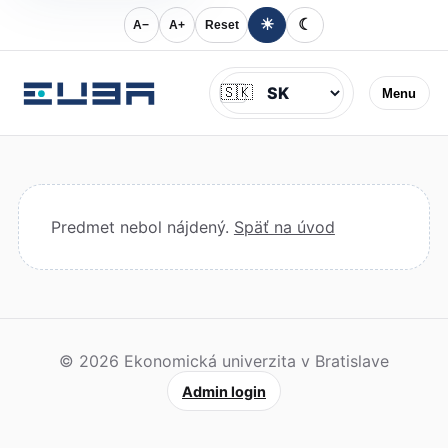
☀
☾
A−
A+
Reset
Jazyk
🇸🇰
Menu
Predmet nebol nájdený.
Späť na úvod
© 2026 Ekonomická univerzita v Bratislave
Admin login