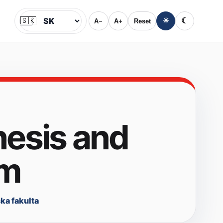
🇸🇰
☀
☾
A−
A+
Reset
Jazyk
thesis and
am
a fakulta