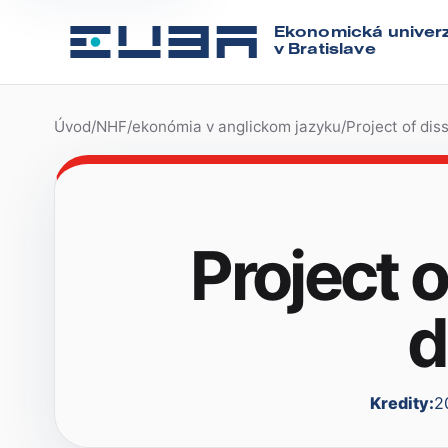
Ekonomická univerz
v Bratislave
Úvod
/
NHF
/
ekonómia v anglickom jazyku
/
Project of dis
Project o
d
Kredity:
2