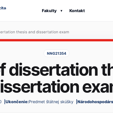
ita
Fakulty
Kontakt
▾
sertation thesis and dissertation exam
NNG21354
f dissertation 
issertation ex
0
Ukončenie:
Predmet štátnej skúšky
Národohospodársk