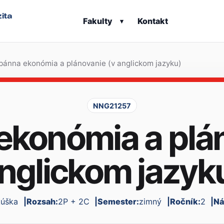
ita
Fakulty
Kontakt
▾
bánna ekonómia a plánovanie (v anglickom jazyku)
NNG21257
ekonómia a plán
nglickom jazyk
kúška
Rozsah:
2P + 2C
Semester:
zimný
Ročník:
2
Ná