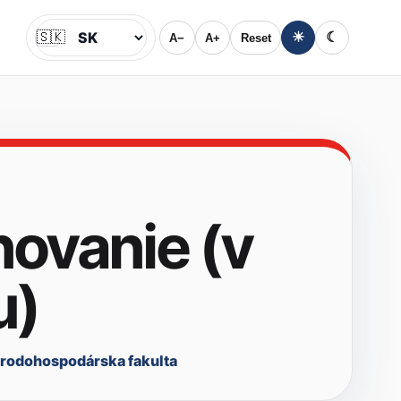
🇸🇰
☀
☾
A−
A+
Reset
Jazyk
ovanie (v
u)
rodohospodárska fakulta