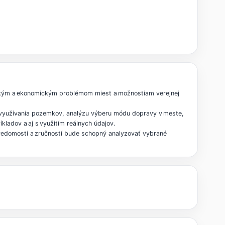
ským a ekonomickým problémom miest a možnostiam verejnej
y využívania pozemkov, analýzu výberu módu dopravy v meste,
ladov a aj s využitím reálnych údajov.
vedomostí a zručností bude schopný analyzovať vybrané