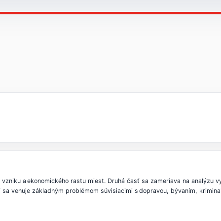
 vzniku a ekonomického rastu miest. Druhá časť sa zameriava na analýzu 
ť sa venuje základným problémom súvisiacimi s dopravou, bývaním, kriminali