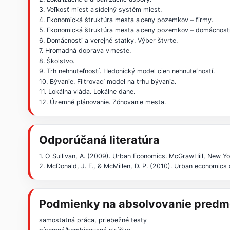
3. Veľkosť miest a sídelný systém miest.
4. Ekonomická štruktúra mesta a ceny pozemkov – firmy.
5. Ekonomická štruktúra mesta a ceny pozemkov – domácnosti
6. Domácnosti a verejné statky. Výber štvrte.
7. Hromadná doprava v meste.
8. Školstvo.
9. Trh nehnuteľností. Hedonický model cien nehnuteľností.
10. Bývanie. Filtrovací model na trhu bývania.
11. Lokálna vláda. Lokálne dane.
12. Územné plánovanie. Zónovanie mesta.
Odporúčaná literatúra
1. O Sullivan, A. (2009). Urban Economics. McGrawHill, New Y
2. McDonald, J. F., & McMillen, D. P. (2010). Urban economics 
Podmienky na absolvovanie predm
samostatná práca, priebežné testy