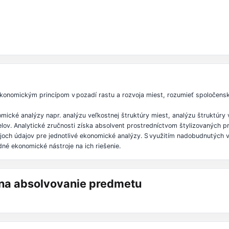
konomickým princípom v pozadí rastu a rozvoja miest, rozumieť spoločen
mické analýzy napr. analýzu veľkostnej štruktúry miest, analýzu štruktúr
v. Analytické zručnosti získa absolvent prostredníctvom štylizovaných prík
och údajov pre jednotlivé ekonomické analýzy. S využitím nadobudnutých 
né ekonomické nástroje na ich riešenie.
á na absolvovanie predmetu