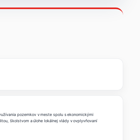
využívania pozemkov v meste spolu s ekonomickými
tou, školstvom a úlohe lokálnej vlády v ovplyvňovaní