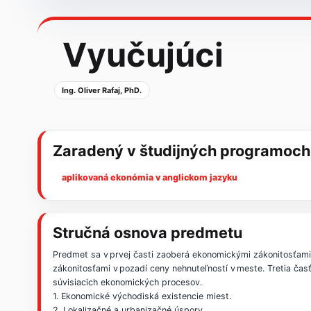
Vyučujúci
Ing. Oliver Rafaj, PhD.
Zaradený v študijných programoch
aplikovaná ekonómia v anglickom jazyku
Stručná osnova predmetu
Predmet sa v prvej časti zaoberá ekonomickými zákonitosťami
zákonitosťami v pozadí ceny nehnuteľností v meste. Tretia čas
súvisiacich ekonomických procesov.
1. Ekonomické východiská existencie miest.
2. Lokalizačné a urbanizačné úspory.