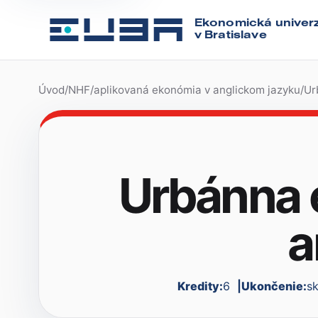
Ekonomická univerz
v Bratislave
Úvod
/
NHF
/
aplikovaná ekonómia v anglickom jazyku
/
Ur
Urbánna 
a
Kredity:
6
Ukončenie:
s