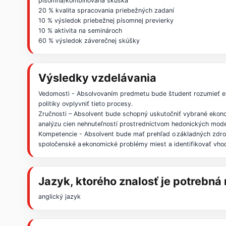
písomná/kombinovaná skúška
20 % kvalita spracovania priebežných zadaní
10 % výsledok priebežnej písomnej previerky
10 % aktivita na seminároch
60 % výsledok záverečnej skúšky
Výsledky vzdelávania
Vedomosti - Absolvovaním predmetu bude študent rozumieť e
politiky ovplyvniť tieto procesy.
Zručnosti – Absolvent bude schopný uskutočniť vybrané ekono
analýzu cien nehnuteľností prostredníctvom hedonických modelo
Kompetencie - Absolvent bude mať prehľad o základných zdroj
spoločenské a ekonomické problémy miest a identifikovať vhod
Jazyk, ktorého znalosť je potrebn
anglický jazyk