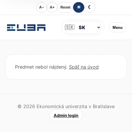
☀
☾
A−
A+
Reset
Jazyk
🇸🇰
Menu
Predmet nebol nájdený.
Späť na úvod
© 2026 Ekonomická univerzita v Bratislave
Admin login