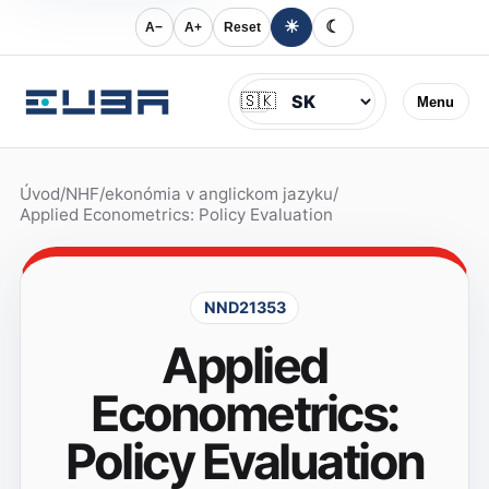
☀
☾
A−
A+
Reset
Jazyk
🇸🇰
Menu
Úvod
/
NHF
/
ekonómia v anglickom jazyku
/
Applied Econometrics: Policy Evaluation
NND21353
Applied
Econometrics:
Policy Evaluation