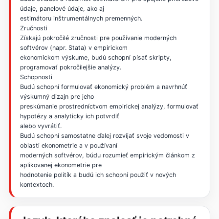
údaje, panelové údaje, ako aj
estimátoru inštrumentálnych premenných.
Zručnosti
Získajú pokročilé zručnosti pre používanie moderných
softvérov (napr. Stata) v empirickom
ekonomickom výskume, budú schopní písať skripty,
programovať pokročilejšie analýzy.
Schopnosti
Budú schopní formulovať ekonomický problém a navrhnúť
výskumný dizajn pre jeho
preskúmanie prostredníctvom empirickej analýzy, formulovať
hypotézy a analyticky ich potvrdiť
alebo vyvrátiť.
Budú schopní samostatne ďalej rozvíjať svoje vedomosti v
oblasti ekonometrie a v používaní
moderných softvérov, búdu rozumieť empirickým článkom z
aplikovanej ekonometrie pre
hodnotenie politík a budú ich schopní použiť v nových
kontextoch.