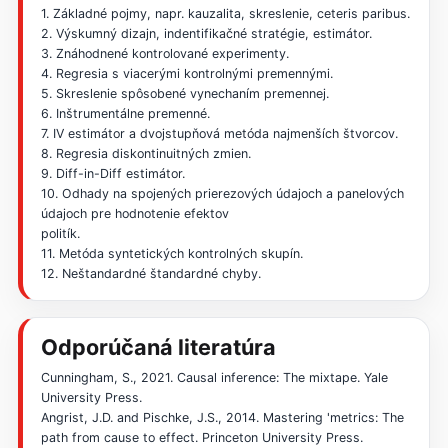
1. Základné pojmy, napr. kauzalita, skreslenie, ceteris paribus.
2. Výskumný dizajn, indentifikačné stratégie, estimátor.
3. Znáhodnené kontrolované experimenty.
4. Regresia s viacerými kontrolnými premennými.
5. Skreslenie spôsobené vynechaním premennej.
6. Inštrumentálne premenné.
7. IV estimátor a dvojstupňová metóda najmenších štvorcov.
8. Regresia diskontinuitných zmien.
9. Diff-in-Diff estimátor.
10. Odhady na spojených prierezových údajoch a panelových
údajoch pre hodnotenie efektov
politík.
11. Metóda syntetických kontrolných skupín.
12. Neštandardné štandardné chyby.
Odporúčaná literatúra
Cunningham, S., 2021. Causal inference: The mixtape. Yale
University Press.
Angrist, J.D. and Pischke, J.S., 2014. Mastering 'metrics: The
path from cause to effect. Princeton University Press.