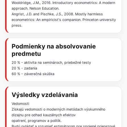
Wooldridge, J.M., 2016. Introductory econometrics: A modern
approach. Nelson Education.
Angrist, J.D. and Pischke, J.S., 2008. Mostly harmless
econometrics: An empiricist's companion. Princeton university
press.
Podmienky na absolvovanie
predmetu
20 % - aktivita na seminároch, priebežné testy
20 % - zadania
60 % - záverečná skúška
Výsledky vzdelávania
Vedomosti
Získajú vedomosti o moderných metódach výskumného
dizajnu pre odhad kauzálnych efektov
opatrení, programov a politík.
Budú ovládať a rozumieť estimátorom pre spojené prierezové