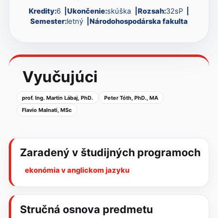
Kredity:
6
Ukončenie:
skúška
Rozsah:
32sP
Semester:
letný
Národohospodárska fakulta
Vyučujúci
prof. Ing. Martin Lábaj, PhD.
Peter Tóth, PhD., MA
Flavio Malnati, MSc
Zaradený v študijných programoch
ekonómia v anglickom jazyku
Stručná osnova predmetu