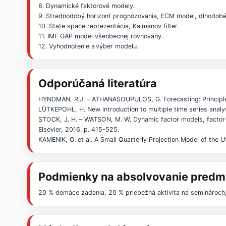
8. Dynamické faktorové modely.
9. Strednodobý horizont prognózovania, ECM model, dlhodobé 
10. State space reprezentácia, Kalmanov filter.
11. IMF GAP model všeobecnej rovnováhy.
12. Vyhodnotenie a výber modelu.
Odporúčaná literatúra
HYNDMAN, R.J. – ATHANASOUPULOS, G. Forecasting: Principles
LÜTKEPOHL, H. New introduction to multiple time series analy
STOCK, J. H. – WATSON, M. W. Dynamic factor models, factor
Elsevier, 2016. p. 415-525.
KAMENIK, O. et al. A Small Quarterly Projection Model of the 
Podmienky na absolvovanie predm
20 % domáce zadania, 20 % priebežná aktivita na seminároc