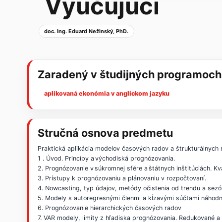
Vyučujúci
doc. Ing. Eduard Nežinský, PhD.
Zaradený v študijných programoch
aplikovaná ekonómia v anglickom jazyku
Stručná osnova predmetu
Praktická aplikácia modelov časových radov a štrukturálnych 
1 . Úvod. Princípy a východiská prognózovania.
2. Prognózovanie v súkromnej sfére a štátnych inštitúciách. Kv
3. Prístupy k prognózovaniu a plánovaniu v rozpočtovaní.
4. Nowcasting, typ údajov, metódy očistenia od trendu a sezó
5. Modely s autoregresnými členmi a kĺzavými súčtami náhodn
6. Prognózovanie hierarchických časových radov
7. VAR modely, limity z hľadiska prognózovania. Redukované a