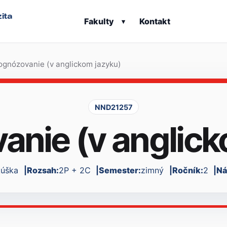
ita
Fakulty
Kontakt
▾
ognózovanie (v anglickom jazyku)
NND21257
anie (v anglick
kúška
Rozsah:
2P + 2C
Semester:
zimný
Ročník:
2
Ná