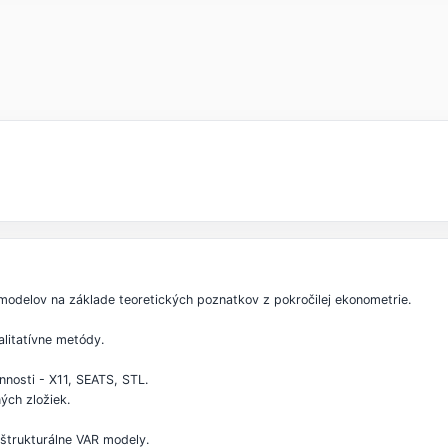
modelov na základe teoretických poznatkov z pokročilej ekonometrie.
alitatívne metódy.
nnosti - X11, SEATS, STL.
ých zložiek.
 štrukturálne VAR modely.