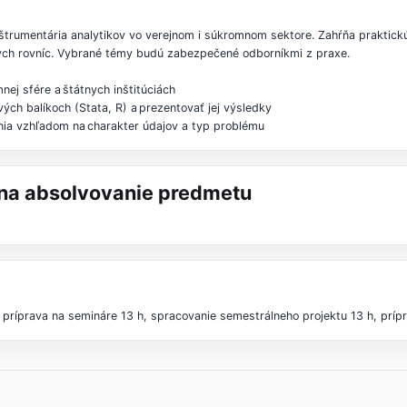
trumentária analytikov vo verejnom i súkromnom sektore. Zahŕňa praktickú
nych rovníc. Vybrané témy budú zabezpečené odborníkmi z praxe.
ej sfére a štátnych inštitúciách
ých balíkoch (Stata, R) a prezentovať jej výsledky
ia vzhľadom na charakter údajov a typ problému
á na absolvovanie predmetu
príprava na semináre 13 h, spracovanie semestrálneho projektu 13 h, príp