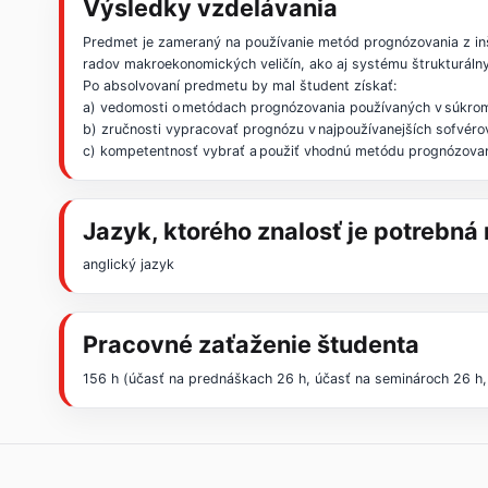
Výsledky vzdelávania
Predmet je zameraný na používanie metód prognózovania z inš
radov makroekonomických veličín, ako aj systému štrukturál
Po absolvovaní predmetu by mal študent získať:
a) vedomosti o metódach prognózovania používaných v súkromn
b) zručnosti vypracovať prognózu v najpoužívanejších sofvérov
c) kompetentnosť vybrať a použiť vhodnú metódu prognózovan
Jazyk, ktorého znalosť je potrebn
anglický jazyk
Pracovné zaťaženie študenta
156 h (účasť na prednáškach 26 h, účasť na seminároch 26 h, 