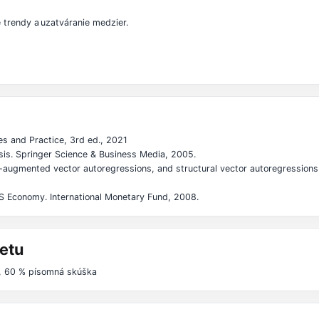
trendy a uzatváranie medzier.
 and Practice, 3rd ed., 2021
sis. Springer Science & Business Media, 2005.
-augmented vector autoregressions, and structural vector autoregression
US Economy. International Monetary Fund, 2008.
etu
h, 60 % písomná skúška