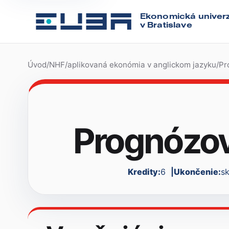
Ekonomická univerz
v Bratislave
Úvod
/
NHF
/
aplikovaná ekonómia v anglickom jazyku
/
Pr
Prognózov
Kredity:
6
Ukončenie:
s