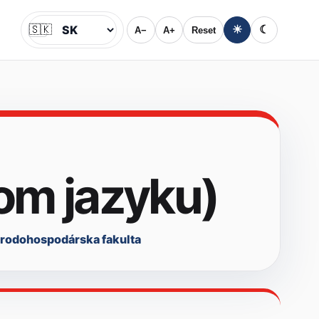
🇸🇰
☀
☾
A−
A+
Reset
Jazyk
om jazyku)
rodohospodárska fakulta