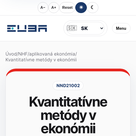
☀
☾
A−
A+
Reset
Jazyk
🇸🇰
Menu
Úvod
/
NHF
/
aplikovaná ekonómia
/
Kvantitatívne metódy v ekonómii
NND21002
Kvantitatívne
metódy v
ekonómii