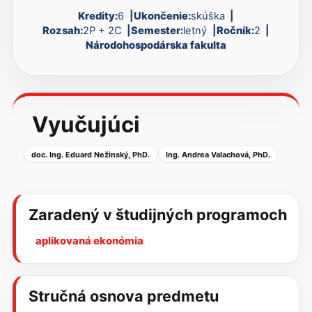
Kredity:
6
Ukončenie:
skúška
Rozsah:
2P + 2C
Semester:
letný
Ročník:
2
Národohospodárska fakulta
Vyučujúci
doc. Ing. Eduard Nežinský, PhD.
Ing. Andrea Valachová, PhD.
Zaradený v študijných programoch
aplikovaná ekonómia
Stručná osnova predmetu