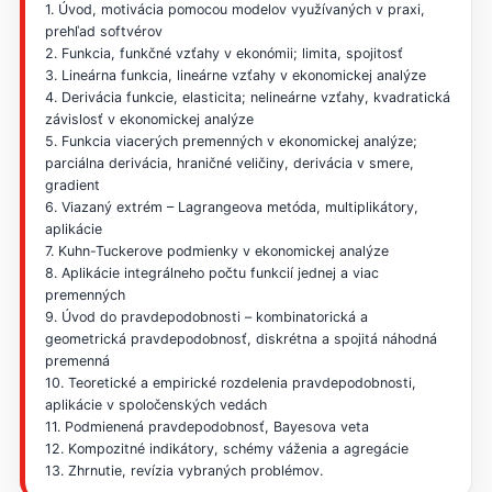
1. Úvod, motivácia pomocou modelov využívaných v praxi,
prehľad softvérov
2. Funkcia, funkčné vzťahy v ekonómii; limita, spojitosť
3. Lineárna funkcia, lineárne vzťahy v ekonomickej analýze
4. Derivácia funkcie, elasticita; nelineárne vzťahy, kvadratická
závislosť v ekonomickej analýze
5. Funkcia viacerých premenných v ekonomickej analýze;
parciálna derivácia, hraničné veličiny, derivácia v smere,
gradient
6. Viazaný extrém – Lagrangeova metóda, multiplikátory,
aplikácie
7. Kuhn-Tuckerove podmienky v ekonomickej analýze
8. Aplikácie integrálneho počtu funkcií jednej a viac
premenných
9. Úvod do pravdepodobnosti – kombinatorická a
geometrická pravdepodobnosť, diskrétna a spojitá náhodná
premenná
10. Teoretické a empirické rozdelenia pravdepodobnosti,
aplikácie v spoločenských vedách
11. Podmienená pravdepodobnosť, Bayesova veta
12. Kompozitné indikátory, schémy váženia a agregácie
13. Zhrnutie, revízia vybraných problémov.