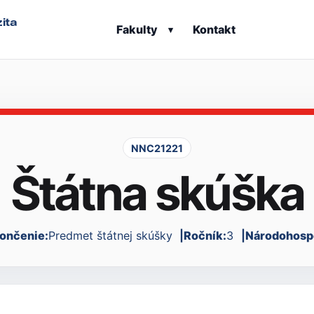
ita
Fakulty
Kontakt
▾
NNC21221
Štátna skúška
ončenie:
Predmet štátnej skúšky
Ročník:
3
Národohospo