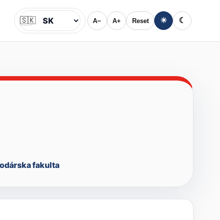
🇸🇰
☀
☾
A−
A+
Reset
Jazyk
dárska fakulta