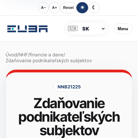
☀
☾
A−
A+
Reset
Jazyk
🇸🇰
Menu
Úvod
/
NHF
/
financie a dane
/
Zdaňovanie podnikateľských subjektov
NNB21225
Zdaňovanie
podnikateľských
subjektov