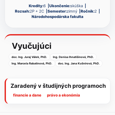
Kredity:
6
Ukončenie:
skúška
Rozsah:
2P + 2C
Semester:
zimný
Ročník:
2
Národohospodárska fakulta
Vyučujúci
doc. Ing. Juraj Válek, PhD.
Ing. Denisa Ihnatišinová, PhD.
Ing. Marcela Rabatinová, PhD.
doc. Ing. Jana Kušnírová, PhD.
Zaradený v študijných programoch
financie a dane
právo a ekonómia