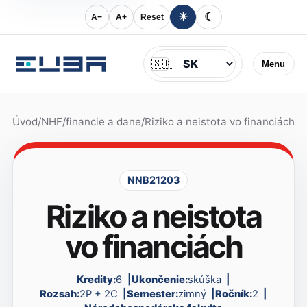
☀
☾
A−
A+
Reset
Jazyk
🇸🇰
Menu
Úvod
/
NHF
/
financie a dane
/
Riziko a neistota vo financiách
NNB21203
Riziko a neistota
vo financiách
Kredity:
6
Ukončenie:
skúška
Rozsah:
2P + 2C
Semester:
zimný
Ročník:
2