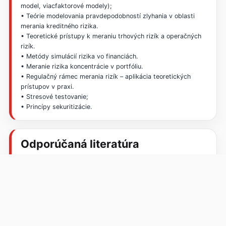
model, viacfaktorové modely);
• Teórie modelovania pravdepodobností zlyhania v oblasti
merania kreditného rizika.
• Teoretické prístupy k meraniu trhových rizík a operačných
rizík.
• Metódy simulácií rizika vo financiách.
• Meranie rizika koncentrácie v portfóliu.
• Regulačný rámec merania rizík – aplikácia teoretických
prístupov v praxi.
• Stresové testovanie;
• Princípy sekuritizácie.
Odporúčaná literatúra
Sivák, Gertler, a kol.. (2018). Riziko vo financiách a
bankovníctve. Sprint2.
Odporúčaná literatúra:
Jorion (2006). Value at Risk: The New Benchmark for
Managing Financial Risk. McGraw-Hill.
Bernstein, P. (1992). Capital Ideas: The Improbable Origins of
Modern Wall Street. New York: Free Press.