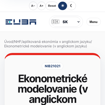
☀
☾
A−
A+
Reset
Jazyk
🇸🇰
Menu
Úvod
/
NHF
/
aplikovaná ekonómia v anglickom jazyku
/
Ekonometrické modelovanie (v anglickom jazyku)
NIB21021
Ekonometrické
modelovanie (v
anglickom