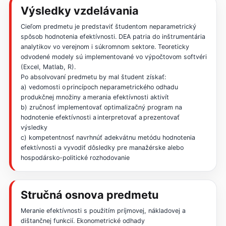
Výsledky vzdelávania
Cieľom predmetu je predstaviť študentom neparametrický
spôsob hodnotenia efektívnosti. DEA patria do inštrumentária
analytikov vo verejnom i súkromnom sektore. Teoreticky
odvodené modely sú implementované vo výpočtovom softvéri
(Excel, Matlab, R).
Po absolvovaní predmetu by mal študent získať:
a) vedomosti o princípoch neparametrického odhadu
produkčnej množiny a merania efektívnosti aktivít
b) zručnosť implementovať optimalizačný program na
hodnotenie efektívnosti a interpretovať a prezentovať
výsledky
c) kompetentnosť navrhnúť adekvátnu metódu hodnotenia
efektívnosti a vyvodiť dôsledky pre manažérske alebo
hospodársko-politické rozhodovanie
Stručná osnova predmetu
Meranie efektívnosti s použitím príjmovej, nákladovej a
dištančnej funkcií. Ekonometrické odhady