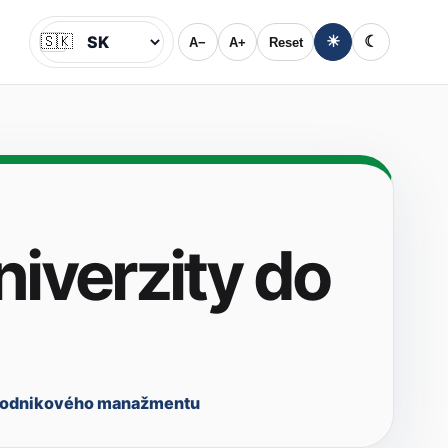
🇸🇰
☀
☾
A−
A+
Reset
Jazyk
niverzity do
 podnikového manažmentu