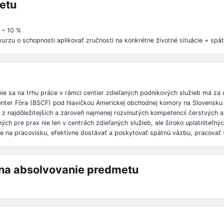
etu
 – 10 %
urzu o schopnosti aplikovať zručnosti na konkrétne životné situácie + sp
ie sa na trhu práce v rámci centier zdieľaných podnikových služieb má z
 Center Fóra (BSCF) pod hlavičkou Americkej obchodnej komory na Slovens
 z najdôležitejších a zároveň najmenej rozvinutých kompetencií čerstvých 
ch pre prax nie len v centrách zdieľaných služieb, ale široko uplatniteľn
úce na pracovisku, efektívne dostávať a poskytovať spätnú väzbu, pracovať 
á na absolvovanie predmetu