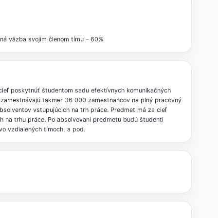
ätná väzba svojim členom tímu – 60%
a cieľ poskytnúť študentom sadu efektívnych komunikačných
ku zamestnávajú takmer 36 000 zamestnancov na plný pracovný
absolventov vstupujúcich na trh práce. Predmet má za cieľ
ých na trhu práce. Po absolvovaní predmetu budú študenti
vo vzdialených tímoch, a pod.