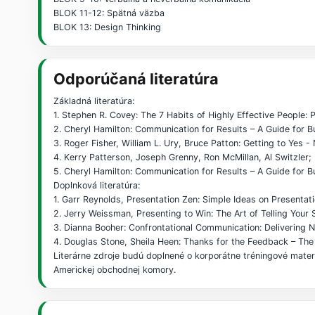
BLOK 11-12: Spätná väzba
BLOK 13: Design Thinking
Odporúčaná literatúra
Základná literatúra:
1. Stephen R. Covey: The 7 Habits of Highly Effective People:
2. Cheryl Hamilton: Communication for Results – A Guide for 
3. Roger Fisher, William L. Ury, Bruce Patton: Getting to Yes 
4. Kerry Patterson, Joseph Grenny, Ron McMillan, Al Switzler;
5. Cheryl Hamilton: Communication for Results – A Guide for 
Doplnková literatúra:
1. Garr Reynolds, Presentation Zen: Simple Ideas on Presentat
2. Jerry Weissman, Presenting to Win: The Art of Telling Your 
3. Dianna Booher: Confrontational Communication: Delivering
4. Douglas Stone, Sheila Heen: Thanks for the Feedback – The
Literárne zdroje budú doplnené o korporátne tréningové materi
Americkej obchodnej komory.