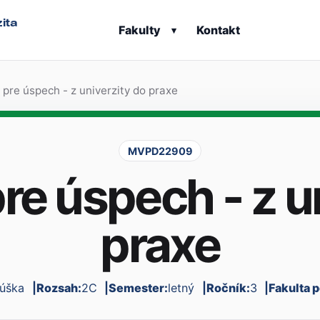
ita
Fakulty
Kontakt
▾
 pre úspech - z univerzity do praxe
MVPD22909
re úspech - z u
praxe
úška
Rozsah:
2C
Semester:
letný
Ročník:
3
Fakulta