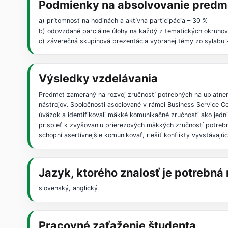
Podmienky na absolvovanie predm
a) prítomnosť na hodinách a aktívna participácia – 30 %
b) odovzdané parciálne úlohy na každý z tematických okruhov
c) záverečná skupinová prezentácia vybranej témy zo sylabu k
Výsledky vzdelávania
Predmet zameraný na rozvoj zručností potrebných na uplatnen
nástrojov. Spoločnosti asociované v rámci Business Service
úväzok a identifikovali mäkké komunikačné zručnosti ako jedni
prispieť k zvyšovaniu prierezových mäkkých zručností potrebný
schopní asertívnejšie komunikovať, riešiť konflikty vyvstávaj
Jazyk, ktorého znalosť je potrebn
slovenský, anglický
Pracovné zaťaženie študenta