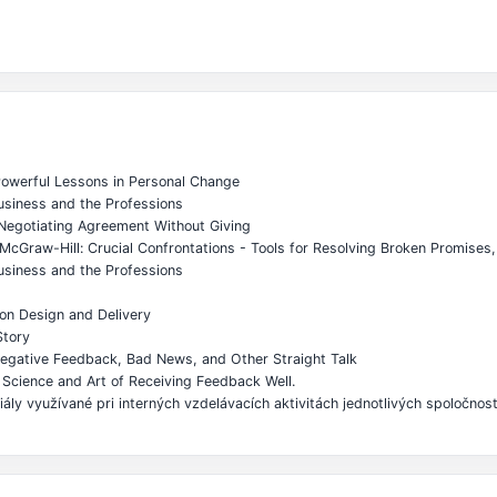
 Powerful Lessons in Personal Change
Business and the Professions
- Negotiating Agreement Without Giving
 McGraw-Hill: Crucial Confrontations - Tools for Resolving Broken Promises
Business and the Professions
ion Design and Delivery
Story
 Negative Feedback, Bad News, and Other Straight Talk
 Science and Art of Receiving Feedback Well.
ály využívané pri interných vzdelávacích aktivitách jednotlivých spoločno