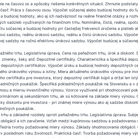
enie na časovú os a spôsoby riešenia konkrétnych situácií. Zhrnutie podstat
ká časť: Práca s časovou osou. Výpočet súčasnej alebo budúcej hodnoty do 
j a budúcej hodnoty, ako aj ich nadväznosť na reálne finančné otázky a rozh
ých sadzieb využívaných na finančnom trhu. Nominálna, čistá, reálna, spot
tu súčasnej a budúcej hodnoty pri častejšej frekvencii úročenia a platieb a
ovú sadzbu, reálnu úrokovú sadzbu, reálnu a čistú úrokovú sadzbu. Výpoč
vej sadzby na ročnú efektívnu úrokovú sadzbu. Výpočet budúcej a súčasnej
peňažného trhu. Legislatívna úprava. Cena na peňažnom trhu, úrok a diskont.
 zmenky, šeky atď. Depozitné certifikáty. Charakteristika a špecifiká depo
sa depozitných certifikátov. Výpočet úroku a budúcej hodnoty depozitných c
ého úrokového výnosu a istiny. Miera aktuálneho úrokového výnosu pre inve
ertifikátu pre investora, ktorý depozitný certifikát kúpil a držal len istý
kladničných poukážok. Špecifiká pokladničných poukážok na Slovensku a v 
nosu a mierou investičného výnosu. Vzorce využívané pri ohodnocovaní pok
primárnom aj sekundárnom trhu, ak sú kótované na základe miery výnosu.
šky diskontu pre investora - pri známej miere výnosu ako aj sadzbe disko
dničných poukážok.
ho trhu a základné rozdiely oproti peňažnému trhu. Legislatívna úprava. Subj
osť obligácií a ich zaručenie. Vzťah medzi kupónovou sadzbou a požadovanou
. Teória tvorby požadovanej miery výnosu. Základy ohodnocovania obligácií.
 poslednom roku životnosti. Praktická časť: Tvorba požadovanej miery vý