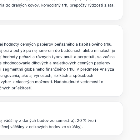
a do drahých kovov, komoditný trh, prepočty rýdzosti zlata.
ej hodnoty cenných papierov peňažného a kapitálového trhu.
ej osi a pohyb po nej smerom do budúcnosti alebo minulosti je
hodnoty peňazí a rôznych typov anuít a perpetuít, sa začína
je ohodnocovanie dlhových a majetkových cenných papierov
šími segmentmi globálneho finančného trhu. V predmete Analýza
fungovania, ako aj výnosoch, rizikách a spôsoboch
ý výber z viacerých možností. Nadobudnuté vedomosti o
ných príležitostí.
ej väčšiny z daných bodov zo semestra). 20 % tvorí
vičnej väčšiny z celkových bodov zo skúšky).