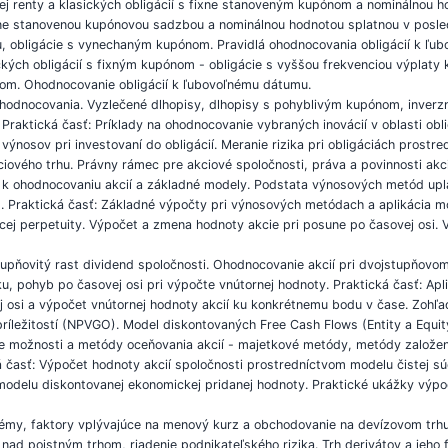
j renty a klasických obligácií s fixne stanoveným kupónom a nominálnou h
 fixne stanovenou kupónovou sadzbou a nominálnou hodnotou splatnou v posl
, obligácie s vynechaným kupónom. Pravidlá ohodnocovania obligácií k ľu
ických obligácií s fixným kupónom - obligácie s vyššou frekvenciou výplaty
om. Ohodnocovanie obligácií k ľubovoľnému dátumu.
ich ohodnocovania. Vyzlečené dlhopisy, dlhopisy s pohyblivým kupónom, inve
. Praktická časť: Príklady na ohodnocovanie vybraných inovácií v oblasti obl
 výnosov pri investovaní do obligácií. Meranie rizika pri obligáciách prostr
akciového trhu. Právny rámec pre akciové spoločnosti, práva a povinnosti ak
py k ohodnocovaniu akcií a základné modely. Podstata výnosových metód up
. Praktická časť: Základné výpočty pri výnosových metódach a aplikácia m
j perpetuity. Výpočet a zmena hodnoty akcie pri posune po časovej osi. V
tupňovitý rast dividend spoločnosti. Ohodnocovanie akcií pri dvojstupňovo
u, pohyb po časovej osi pri výpočte vnútornej hodnoty. Praktická časť: A
 osi a výpočet vnútornej hodnoty akcií ku konkrétnemu bodu v čase. Zohľad
príležitostí (NPVGO). Model diskontovaných Free Cash Flows (Entity a Equi
vne možnosti a metódy oceňovania akcií - majetkové metódy, metódy založe
á časť: Výpočet hodnoty akcií spoločnosti prostredníctvom modelu čistej s
 modelu diskontovanej ekonomickej pridanej hodnoty. Praktické ukážky výp
stémy, faktory vplývajúce na menový kurz a obchodovanie na devízovom trh
nad poistným trhom, riadenie podnikateľského rizika. Trh derivátov a jeho f