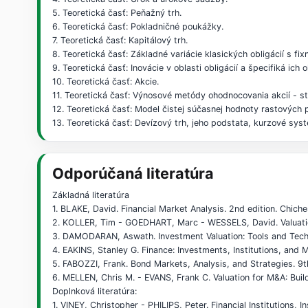
5. Teoretická časť: Peňažný trh.
6. Teoretická časť: Pokladničné poukážky.
7. Teoretická časť: Kapitálový trh.
8. Teoretická časť: Základné variácie klasických obligácií s
9. Teoretická časť: Inovácie v oblasti obligácií a špecifiká ich
10. Teoretická časť: Akcie.
11. Teoretická časť: Výnosové metódy ohodnocovania akcií - st
12. Teoretická časť: Model čistej súčasnej hodnoty rastových p
13. Teoretická časť: Devízový trh, jeho podstata, kurzové sy
Odporúčaná literatúra
Základná literatúra
1. BLAKE, David. Financial Market Analysis. 2nd edition. Chic
2. KOLLER, Tim - GOEDHART, Marc - WESSELS, David. Valuati
3. DAMODARAN, Aswath. Investment Valuation: Tools and Techn
4. EAKINS, Stanley G. Finance: Investments, Institutions, an
5. FABOZZI, Frank. Bond Markets, Analysis, and Strategies. 9
6. MELLEN, Chris M. - EVANS, Frank C. Valuation for M&A: Bui
Doplnková literatúra:
1. VINEY, Christopher - PHILIPS, Peter. Financial Institution