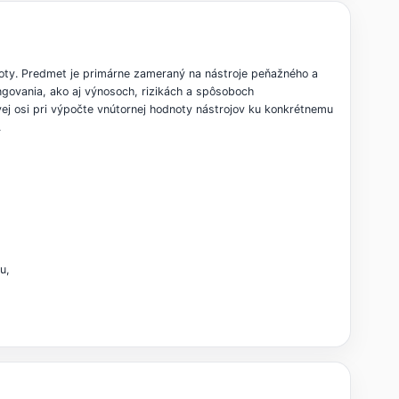
noty. Predmet je primárne zameraný na nástroje peňažného a
ngovania, ako aj výnosoch, rizikách a spôsoboch
ej osi pri výpočte vnútornej hodnoty nástrojov ku konkrétnemu
.
u,