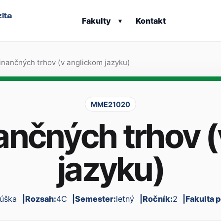
ita
Fakulty
Kontakt
▾
inančných trhov (v anglickom jazyku)
MME21020
ančných trhov 
jazyku)
úška
Rozsah:
4C
Semester:
letný
Ročník:
2
Fakulta