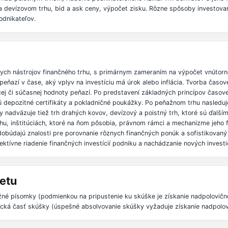
devízovom trhu, bid a ask ceny, výpočet zisku. Rôzne spôsoby investovani
odnikateľov.
ych nástrojov finančného trhu, s primárnym zameraním na výpočet vnútorn
ňazí v čase, aký vplyv na investíciu má úrok alebo inflácia. Tvorba časov
či súčasnej hodnoty peňazí. Po predstavení základných princípov časovej 
 depozitné certifikáty a pokladničné poukážky. Po peňažnom trhu nasledu
hy nadväzuje tiež trh drahých kovov, devízový a poistný trh, ktoré sú ďal
hu, inštitúciách, ktoré na ňom pôsobia, právnom rámci a mechanizme jeho 
dobúdajú znalosti pre porovnanie rôznych finančných ponúk a sofistikovan
ktívne riadenie finančných investícií podniku a nachádzanie nových investič
etu
žné písomky (podmienkou na pripustenie ku skúške je získanie nadpolovičn
tická časť skúšky (úspešné absolvovanie skúšky vyžaduje získanie nadpolo