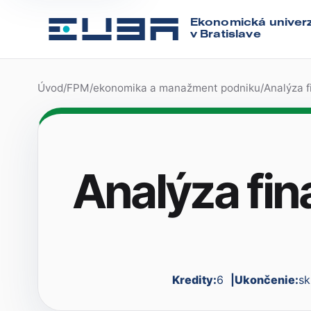
Ekonomická univerz
v Bratislave
Úvod
/
FPM
/
ekonomika a manažment podniku
/
Analýza f
Analýza fin
Kredity:
6
Ukončenie:
sk