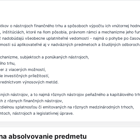
tkov o nástrojoch finančného trhu a spôsoboch výpočtu ich vnútornej hod
, inštitúciách, ktoré na ňom pôsobia, právnom rámci a mechanizme jeho fu
ež nadobúdajú všeobecne uplatniteľné vedomosti - najmä o pohybe po časov
omosti sú aplikovateľné aj v nadväzných predmetoch a študijných odboroch
echanizme, subjektoch a ponúkaných nástrojoch,
ho trhu,
er z viacerých možností,
e investičných príležitostí,
stredníctvom výnosových metód.
čných nástrojov, a to najmä rôznych nástrojov peňažného a kapitálového trh
ich z rôznych finančných nástrojov,
ozdielnou splatnosťou či emitovaných na rôznych medzinárodných trhoch,
toch, nástrojoch a legislatívnej úprave.
á na absolvovanie predmetu