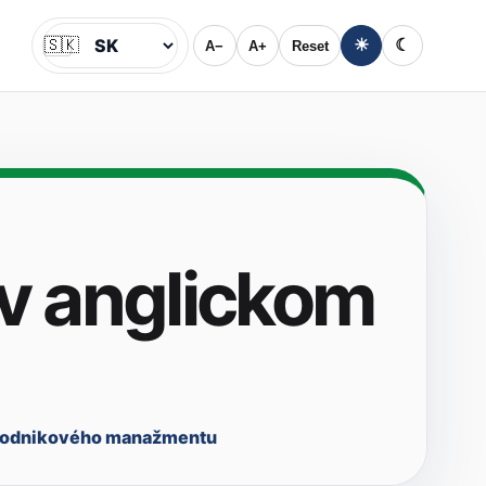
🇸🇰
☀
☾
A−
A+
Reset
Jazyk
(v anglickom
 podnikového manažmentu