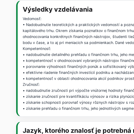
Výsledky vzdelávania
Vedomosť:
• Nadobudnutie teoretických a praktických vedomostí a pozna
kapitálového trhu. Okrem získania poznatkov o finančnom trhu
ohodnocovania konkrétnych finančných nástrojov, študenti ti
bodu v čase, a to aj pri meniacich sa podmienkach. Dané ved
Kompetentnosť:
• nadobudnutie detailného prehľadu o finančnom trhu, jeho m
• kompetentnosť v ohodnocovaní vybraných nástrojov finančné
• porovnanie výhodnosti finančných ponúk a sofistikovaný výb
• efektívne riadenie finančných investícií podniku a nachádzani
• kompetentnosť v oblasti ohodnocovania akcií podnikov pro
Zručnosť:
• nadobudnutie zručnosti pri výpočte vnútornej hodnoty finan
• získanie zručností pre kvantifikáciu výnosov a rizika plynúc
• získanie schopnosti porovnať výnosy rôznych nástrojov s r
• získanie prehľadu o finančnom trhu, jeho jednotlivých segmen
Jazyk, ktorého znalosť je potrebn