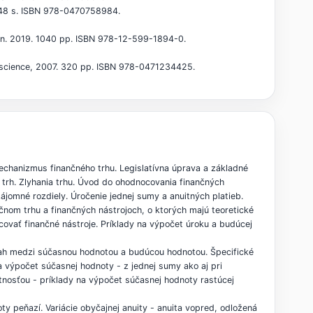
. 448 s. ISBN 978-0470758984.
ion. 2019. 1040 pp. ISBN 978-12-599-1894-0.
terscience, 2007. 320 pp. ISBN 978-0471234425.
mechanizmus finančného trhu. Legislatívna úprava a základné
ý trh. Zlyhania trhu. Úvod do ohodnocovania finančných
jomné rozdiely. Úročenie jednej sumy a anuitných platieb.
čnom trhu a finančných nástrojoch, o ktorých majú teoretické
covať finančné nástroje. Príklady na výpočet úroku a budúcej
zťah medzi súčasnou hodnotou a budúcou hodnotou. Špecifické
na výpočet súčasnej hodnoty - z jednej sumy ako aj pri
nosťou - príklady na výpočet súčasnej hodnoty rastúcej
ty peňazí. Variácie obyčajnej anuity - anuita vopred, odložená