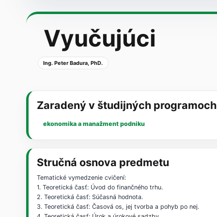
Vyučujúci
Ing. Peter Badura, PhD.
Zaradený v študijných programoch
ekonomika a manažment podniku
Stručná osnova predmetu
Tematické vymedzenie cvičení:
1. Teoretická časť: Úvod do finančného trhu.
2. Teoretická časť: Súčasná hodnota.
3. Teoretická časť: Časová os, jej tvorba a pohyb po nej.
4. Teoretická časť: Úrok a úrokové sadzby.