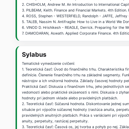
2. CHISHOLM, Andrew M. An Introduction to International Capi
3. PILBEAM, Keith. Finance and Financial Markets. 4th Editio
4. ROSS, Stephen - WESTERFIELD, Randolph - JAFFE, Jeffrey 
5. TALEB, Nassim N. Antifragile: How to Live in a World We 
6. VINOD D. Hrishikesh - REAGLE, Derrick. Preparing for the 
7. DAMODARAN, Aswath. Applied Corporate Finance. 4th Editio
Sylabus
Tematické vymedzenie cvičení:
1. Teoretická časť: Úvod do finančného trhu. Charakteristika 
definície. Členenie finančného trhu na základné segmenty. Fun
nástrojov a ich vnútorná hodnota. Základy časovej hodnoty pe
Praktická časť: Diskusia o finančnom trhu, jeho jednotlivých
vedomosti alebo praktické skúsenosti s nimi. Diskusia o zlyha
hodnoty pri jednom vklade alebo pravidelných platbách.
2. Teoretická časť: Súčasná hodnota. Diskontovanie jednej su
situácie pri výpočte súčasnej hodnoty (rastúca anuita, perpetu
pravidelných anuitných platbách. Práca s variáciami pri výp
anuity, perpetuity, rastúcej perpetuity.
3. Teoretická časť: Časová os, jej tvorba a pohyb po nej. Zák