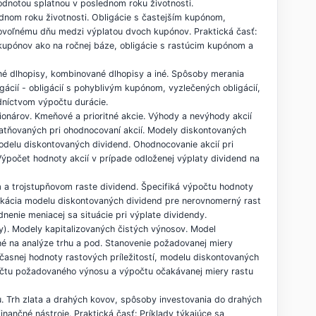
odnotou splatnou v poslednom roku životnosti.
ednom roku životnosti. Obligácie s častejším kupónom,
bovoľnému dňu medzi výplatou dvoch kupónov. Praktická časť:
 kupónov ako na ročnej báze, obligácie s rastúcim kupónom a
rzné dlhopisy, kombinované dlhopisy a iné. Spôsoby merania
igácií - obligácií s pohyblivým kupónom, vyzlečených obligácií,
edníctvom výpočtu durácie.
cionárov. Kmeňové a prioritné akcie. Výhody a nevýhody akcií
latňovaných pri ohodnocovaní akcií. Modely diskontovaných
odelu diskontovaných dividend. Ohodnocovanie akcií pri
ýpočet hodnoty akcií v prípade odloženej výplaty dividend na
m a trojstupňovom raste dividend. Špecifiká výpočtu hodnoty
plikácia modelu diskontovaných dividend pre nerovnomerný rast
nenie meniacej sa situácie pri výplate dividendy.
ty). Modely kapitalizovaných čistých výnosov. Model
né na analýze trhu a pod. Stanovenie požadovanej miery
účasnej hodnoty rastových príležitostí, modelu diskontovaných
očtu požadovaného výnosu a výpočtu očakávanej miery rastu
u. Trh zlata a drahých kovov, spôsoby investovania do drahých
inančné nástroje. Praktická časť: Príklady týkajúce sa