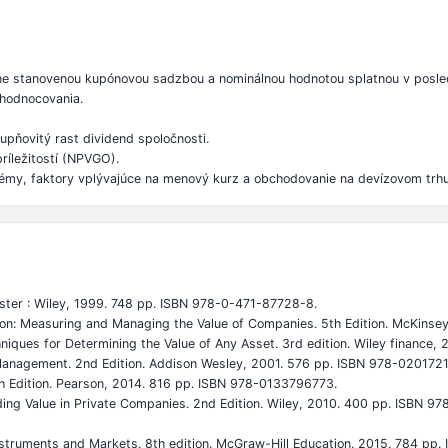
 fixne stanovenou kupónovou sadzbou a nominálnou hodnotou splatnou v posle
 ohodnocovania.
upňovitý rast dividend spoločnosti.
ríležitostí (NPVGO).
stémy, faktory vplývajúce na menový kurz a obchodovanie na devízovom trhu
hester : Wiley, 1999. 748 pp. ISBN 978-0-471-87728-8.
on: Measuring and Managing the Value of Companies. 5th Edition. McKins
iques for Determining the Value of Any Asset. 3rd edition. Wiley finance,
d Management. 2nd Edition. Addison Wesley, 2001. 576 pp. ISBN 978-020172
th Edition. Pearson, 2014. 816 pp. ISBN 978-0133796773.
lding Value in Private Companies. 2nd Edition. Wiley, 2010. 400 pp. ISBN 
s, Instruments and Markets. 8th edition. McGraw-Hill Education. 2015. 784 p