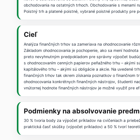
obchodovania na ostatných trhoch. Obchodovanie s menami na 
Poistný trh a platené poistné, vybrané poistné produkty pre p
Cieľ
Analýza finančných trhov sa zameriava na ohodnocovanie rôzn
Základom ohodnocovania je pochopenie, ako sa mení hodnota pe
preto nevyhnutným predpokladom pre správny výpočet budúcej 
s ohodnocovaním cenných papierov peňažného trhu – akými sú
kapitálového trhu – akými sú obligácie a akcie. Na uvedené tr
finančných trhov tak okrem získania poznatkov o finančnom tr
ohodnocovania konkrétnych finančných nástrojov, študenti na
vnútornej hodnote finančných nástrojov je možné využiť pre efe
Podmienky na absolvovanie predm
30 % tvoria body za výpočet príkladov na cvičeniach a priebe
praktická časť skúšky (výpočet príkladov) a 50 % tvorí teore