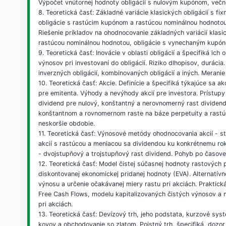
Výpočet vnútornej hodnoty obligácií s nulovým kupónom, večne
8. Teoretická časť: Základné variácie klasických obligácií s
obligácie s rastúcim kupónom a rastúcou nominálnou hodnotou
Riešenie príkladov na ohodnocovanie základných variácií klas
rastúcou nominálnou hodnotou, obligácie s vynechaným kupón
9. Teoretická časť: Inovácie v oblasti obligácií a špecifiká 
výnosov pri investovaní do obligácií. Riziko dlhopisov, durácia
inverzných obligácií, kombinovaných obligácií a iných. Meranie
10. Teoretická časť: Akcie. Definície a špecifiká týkajúce sa 
pre emitenta. Výhody a nevýhody akcií pre investora. Prístu
dividend pre nulový, konštantný a nerovnomerný rast dividend
konštantnom a rovnomernom raste na báze perpetuity a rastúce
neskoršie obdobie.
11. Teoretická časť: Výnosové metódy ohodnocovania akcií - s
akcií s rastúcou a meniacou sa dividendou ku konkrétnemu rok
- dvojstupňový a trojstupňový rast dividend. Pohyb po časovej
12. Teoretická časť: Model čistej súčasnej hodnoty rastových 
diskontovanej ekonomickej pridanej hodnoty (EVA). Alternatí
výnosu a určenie očakávanej miery rastu pri akciách. Praktick
Free Cash Flows, modelu kapitalizovaných čistých výnosov a
pri akciách.
13. Teoretická časť: Devízový trh, jeho podstata, kurzové sy
kovov a obchodovanie so zlatom. Poistný trh, špecifiká, dozor 