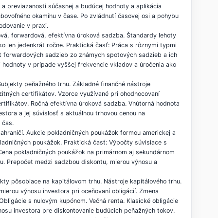
y a previazanosti súčasnej a budúcej hodnoty a aplikácia
ľubovoľného okamihu v čase. Po zvládnutí časovej osi a pohybu
odovanie v praxi.
ová, forwardová, efektívna úroková sadzba. Štandardy lehoty
ko len jedenkrát ročne. Praktická časť: Práca s rôznymi typmi
et forwardových sadzieb zo známych spotových sadzieb a ich
 hodnoty v prípade vyššej frekvencie vkladov a úročenia ako
 Subjekty peňažného trhu. Základné finančné nástroje
zitných certifikátov. Vzorce využívané pri ohodnocovaní
ertifikátov. Ročná efektívna úroková sadzba. Vnútorná hodnota
stora a jej súvislosť s aktuálnou trhovou cenou na
 čas.
zahraničí. Aukcie pokladničných poukážok formou americkej a
ladničných poukážok. Praktická časť: Výpočty súvisiace s
 Cena pokladničných poukážok na primárnom aj sekundárnom
ntu. Prepočet medzi sadzbou diskontu, mierou výnosu a
ekty pôsobiace na kapitálovom trhu. Nástroje kapitálového trhu.
 mierou výnosu investora pri oceňovaní obligácií. Zmena
 Obligácie s nulovým kupónom. Večná renta. Klasické obligácie
nosu investora pre diskontovanie budúcich peňažných tokov.