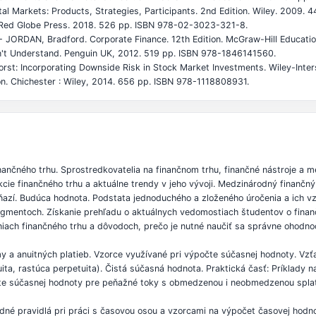
tal Markets: Products, Strategies, Participants. 2nd Edition. Wiley. 2009
n. Red Globe Press. 2018. 526 pp. ISBN 978-02-3023-321-8.
- JORDAN, Bradford. Corporate Finance. 12th Edition. McGraw-Hill Educat
Don't Understand. Penguin UK, 2012. 519 pp. ISBN 978-1846141560.
Worst: Incorporating Downside Risk in Stock Market Investments. Wiley-In
n. Chichester : Wiley, 2014. 656 pp. ISBN 978-1118808931.
finančného trhu. Sprostredkovatelia na finančnom trhu, finančné nástroje a 
kcie finančného trhu a aktuálne trendy v jeho vývoji. Medzinárodný finančn
ňazí. Budúca hodnota. Podstata jednoduchého a zloženého úročenia a ich vzá
 segmentoch. Získanie prehľadu o aktuálnych vedomostiach študentov o finan
niach finančného trhu a dôvodoch, prečo je nutné naučiť sa správne ohodno
my a anuitných platieb. Vzorce využívané pri výpočte súčasnej hodnoty. V
ita, rastúca perpetuita). Čistá súčasná hodnota. Praktická časť: Príklady 
očte súčasnej hodnoty pre peňažné toky s obmedzenou i neobmedzenou splat
ladné pravidlá pri práci s časovou osou a vzorcami na výpočet časovej hodno