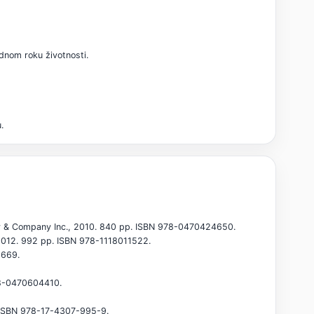
dnom roku životnosti.
.
ey & Company Inc., 2010. 840 pp. ISBN 978-0470424650.
 2012. 992 pp. ISBN 978-1118011522.
1669.
978-0470604410.
p. ISBN 978-17-4307-995-9.