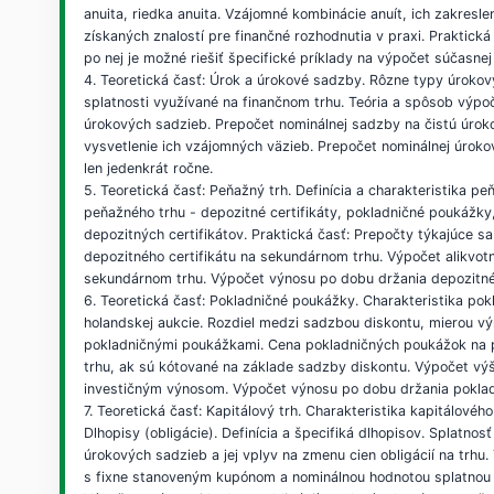
anuita, riedka anuita. Vzájomné kombinácie anuít, ich zakresl
získaných znalostí pre finančné rozhodnutia v praxi. Praktic
po nej je možné riešiť špecifické príklady na výpočet súčasne
4. Teoretická časť: Úrok a úrokové sadzby. Rôzne typy úrokov
splatnosti využívané na finančnom trhu. Teória a spôsob výpoč
úrokových sadzieb. Prepočet nominálnej sadzby na čistú úrok
vysvetlenie ich vzájomných väzieb. Prepočet nominálnej úroko
len jedenkrát ročne.
5. Teoretická časť: Peňažný trh. Definícia a charakteristika 
peňažného trhu - depozitné certifikáty, pokladničné poukážky,
depozitných certifikátov. Praktická časť: Prepočty týkajúce 
depozitného certifikátu na sekundárnom trhu. Výpočet alikvotn
sekundárnom trhu. Výpočet výnosu po dobu držania depozitného c
6. Teoretická časť: Pokladničné poukážky. Charakteristika po
holandskej aukcie. Rozdiel medzi sadzbou diskontu, mierou vý
pokladničnými poukážkami. Cena pokladničných poukážok na 
trhu, ak sú kótované na základe sadzby diskontu. Výpočet vý
investičným výnosom. Výpočet výnosu po dobu držania pokla
7. Teoretická časť: Kapitálový trh. Charakteristika kapitálové
Dlhopisy (obligácie). Definícia a špecifiká dlhopisov. Splatn
úrokových sadzieb a jej vplyv na zmenu cien obligácií na trhu
s fixne stanoveným kupónom a nominálnou hodnotou splatnou v