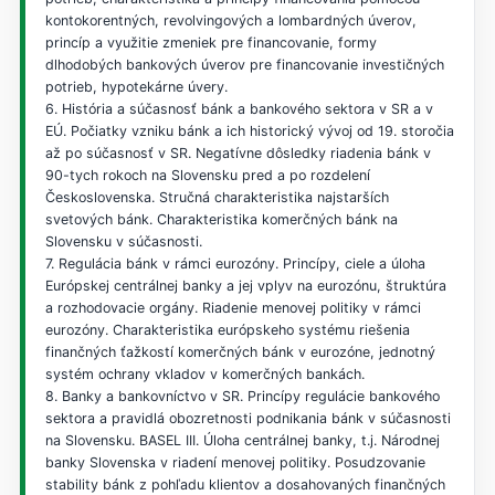
kontokorentných, revolvingových a lombardných úverov,
princíp a využitie zmeniek pre financovanie, formy
dlhodobých bankových úverov pre financovanie investičných
potrieb, hypotekárne úvery.
6. História a súčasnosť bánk a bankového sektora v SR a v
EÚ. Počiatky vzniku bánk a ich historický vývoj od 19. storočia
až po súčasnosť v SR. Negatívne dôsledky riadenia bánk v
90-tych rokoch na Slovensku pred a po rozdelení
Československa. Stručná charakteristika najstarších
svetových bánk. Charakteristika komerčných bánk na
Slovensku v súčasnosti.
7. Regulácia bánk v rámci eurozóny. Princípy, ciele a úloha
Európskej centrálnej banky a jej vplyv na eurozónu, štruktúra
a rozhodovacie orgány. Riadenie menovej politiky v rámci
eurozóny. Charakteristika európskeho systému riešenia
finančných ťažkostí komerčných bánk v eurozóne, jednotný
systém ochrany vkladov v komerčných bankách.
8. Banky a bankovníctvo v SR. Princípy regulácie bankového
sektora a pravidlá obozretnosti podnikania bánk v súčasnosti
na Slovensku. BASEL III. Úloha centrálnej banky, t.j. Národnej
banky Slovenska v riadení menovej politiky. Posudzovanie
stability bánk z pohľadu klientov a dosahovaných finančných