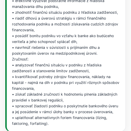
• efektívne využívať podstatné informácie z hľadiska
manažovania dlhu podniku,
• zhodnotiť finančnú situáciu podniku z hľadiska zadlženosti,
• riadiť dlhovú a úverovú stratégiu v rámci finančného
rozhodovania podniku a možnosti získavania cudzích zdrojov
financovania,
• posúdiť bonitu podniku vo vzťahu k banke ako budúceho
veriteľa a jeho schopnosť splácať dlh,
• navrhnúť riešenia v súvislosti s prijímaním dlhu a
poskytovaním úverov na medzipodnikovej úrovni.
Zručnosť:
• analyzovať finančnú situáciu v podniku z hľadiska
zadlženosti a stanovenie limitov zadlženosti,
• kvantifikovať potreby zdrojov financovania, náklady na
kapitál - najmä na dlh v podniku pri využití rôznych spôsobov
financovania,
• získať základné zručnosti k hodnoteniu plnenia základných
pravidiel v bankovej regulácii,
• spracovať žiadosti podniku o poskytnutie bankového úveru
a jej posúdenie v rámci úlohy banky v procese úverovania,
• uplatňovať alternatívnych foriem financovania (lízing,
faktoring, forfaiting).