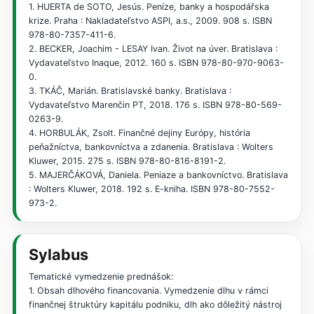
1. HUERTA de SOTO, Jesús. Peníze, banky a hospodářska
krize. Praha : Nakladateľstvo ASPI, a.s., 2009. 908 s. ISBN
978-80-7357-411-6.
2. BECKER, Joachim - LESAY Ivan. Život na úver. Bratislava :
Vydavateľstvo Inaque, 2012. 160 s. ISBN 978-80-970-9063-
0.
3. TKÁČ, Marián. Bratislavské banky. Bratislava :
Vydavateľstvo Marenčin PT, 2018. 176 s. ISBN 978-80-569-
0263-9.
4. HORBULÁK, Zsolt. Finančné dejiny Európy, história
peňažníctva, bankovníctva a zdanenia. Bratislava : Wolters
Kluwer, 2015. 275 s. ISBN 978-80-816-8191-2.
5. MAJERČÁKOVÁ, Daniela. Peniaze a bankovníctvo. Bratislava
: Wolters Kluwer, 2018. 192 s. E-kniha. ISBN 978-80-7552-
973-2.
Sylabus
Tematické vymedzenie prednášok:
1. Obsah dlhového financovania. Vymedzenie dlhu v rámci
finančnej štruktúry kapitálu podniku, dlh ako dôležitý nástroj