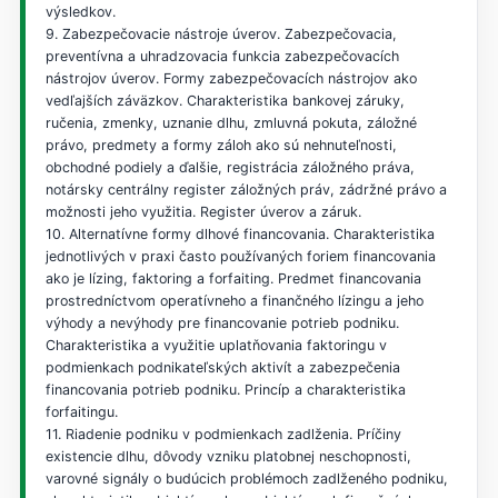
výsledkov.
9. Zabezpečovacie nástroje úverov. Zabezpečovacia,
preventívna a uhradzovacia funkcia zabezpečovacích
nástrojov úverov. Formy zabezpečovacích nástrojov ako
vedľajších záväzkov. Charakteristika bankovej záruky,
ručenia, zmenky, uznanie dlhu, zmluvná pokuta, záložné
právo, predmety a formy záloh ako sú nehnuteľnosti,
obchodné podiely a ďalšie, registrácia záložného práva,
notársky centrálny register záložných práv, zádržné právo a
možnosti jeho využitia. Register úverov a záruk.
10. Alternatívne formy dlhové financovania. Charakteristika
jednotlivých v praxi často používaných foriem financovania
ako je lízing, faktoring a forfaiting. Predmet financovania
prostredníctvom operatívneho a finančného lízingu a jeho
výhody a nevýhody pre financovanie potrieb podniku.
Charakteristika a využitie uplatňovania faktoringu v
podmienkach podnikateľských aktivít a zabezpečenia
financovania potrieb podniku. Princíp a charakteristika
forfaitingu.
11. Riadenie podniku v podmienkach zadlženia. Príčiny
existencie dlhu, dôvody vzniku platobnej neschopnosti,
varovné signály o budúcich problémoch zadlženého podniku,