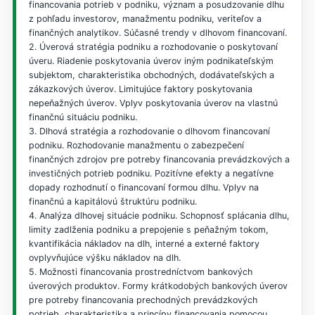
financovania potrieb v podniku, význam a posudzovanie dlhu
z pohľadu investorov, manažmentu podniku, veriteľov a
finančných analytikov. Súčasné trendy v dlhovom financovaní.
2. Úverová stratégia podniku a rozhodovanie o poskytovaní
úveru. Riadenie poskytovania úverov iným podnikateľským
subjektom, charakteristika obchodných, dodávateľských a
zákazkových úverov. Limitujúce faktory poskytovania
nepeňažných úverov. Vplyv poskytovania úverov na vlastnú
finančnú situáciu podniku.
3. Dlhová stratégia a rozhodovanie o dlhovom financovaní
podniku. Rozhodovanie manažmentu o zabezpečení
finančných zdrojov pre potreby financovania prevádzkových a
investičných potrieb podniku. Pozitívne efekty a negatívne
dopady rozhodnutí o financovaní formou dlhu. Vplyv na
finančnú a kapitálovú štruktúru podniku.
4. Analýza dlhovej situácie podniku. Schopnosť splácania dlhu,
limity zadlženia podniku a prepojenie s peňažným tokom,
kvantifikácia nákladov na dlh, interné a externé faktory
ovplyvňujúce výšku nákladov na dlh.
5. Možnosti financovania prostredníctvom bankových
úverových produktov. Formy krátkodobých bankových úverov
pre potreby financovania prechodných prevádzkových
potrieb, charakteristika a princípy financovania pomocou