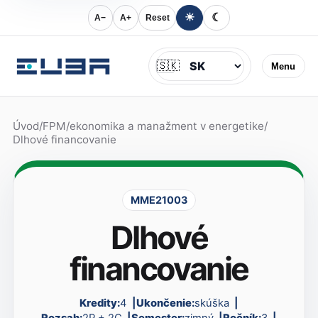
☀
☾
A−
A+
Reset
Jazyk
🇸🇰
Menu
Úvod
/
FPM
/
ekonomika a manažment v energetike
/
Dlhové financovanie
MME21003
Dlhové
financovanie
Kredity:
4
Ukončenie:
skúška
Rozsah:
2P + 2C
Semester:
zimný
Ročník:
3