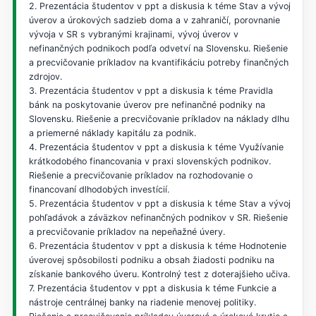
2. Prezentácia študentov v ppt a diskusia k téme Stav a vývoj
úverov a úrokových sadzieb doma a v zahraničí, porovnanie
vývoja v SR s vybranými krajinami, vývoj úverov v
nefinančných podnikoch podľa odvetví na Slovensku. Riešenie
a precvičovanie príkladov na kvantifikáciu potreby finančných
zdrojov.
3. Prezentácia študentov v ppt a diskusia k téme Pravidla
bánk na poskytovanie úverov pre nefinančné podniky na
Slovensku. Riešenie a precvičovanie príkladov na náklady dlhu
a priemerné náklady kapitálu za podnik.
4. Prezentácia študentov v ppt a diskusia k téme Využívanie
krátkodobého financovania v praxi slovenských podnikov.
Riešenie a precvičovanie príkladov na rozhodovanie o
financovaní dlhodobých investícií.
5. Prezentácia študentov v ppt a diskusia k téme Stav a vývoj
pohľadávok a záväzkov nefinančných podnikov v SR. Riešenie
a precvičovanie príkladov na nepeňažné úvery.
6. Prezentácia študentov v ppt a diskusia k téme Hodnotenie
úverovej spôsobilosti podniku a obsah žiadosti podniku na
získanie bankového úveru. Kontrolný test z doterajšieho učiva.
7. Prezentácia študentov v ppt a diskusia k téme Funkcie a
nástroje centrálnej banky na riadenie menovej politiky.