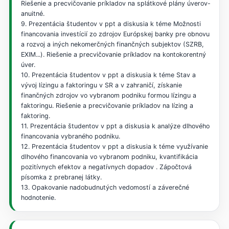
Riešenie a precvičovanie príkladov na splátkové plány úverov-
anuitné.
9. Prezentácia študentov v ppt a diskusia k téme Možnosti
financovania investícií zo zdrojov Európskej banky pre obnovu
a rozvoj a iných nekomerčných finančných subjektov (SZRB,
EXIM...). Riešenie a precvičovanie príkladov na kontokorentný
úver.
10. Prezentácia študentov v ppt a diskusia k téme Stav a
vývoj lízingu a faktoringu v SR a v zahraničí, získanie
finančných zdrojov vo vybranom podniku formou lízingu a
faktoringu. Riešenie a precvičovanie príkladov na lízing a
faktoring.
11. Prezentácia študentov v ppt a diskusia k analýze dlhového
financovania vybraného podniku.
12. Prezentácia študentov v ppt a diskusia k téme využívanie
dlhového financovania vo vybranom podniku, kvantifikácia
pozitívnych efektov a negatívnych dopadov . Zápočtová
písomka z prebranej látky.
13. Opakovanie nadobudnutých vedomostí a záverečné
hodnotenie.