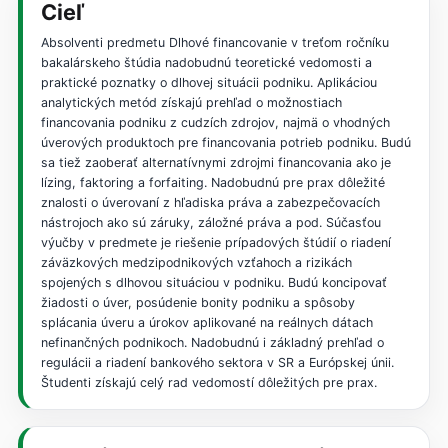
Cieľ
Absolventi predmetu Dlhové financovanie v treťom ročníku
bakalárskeho štúdia nadobudnú teoretické vedomosti a
praktické poznatky o dlhovej situácii podniku. Aplikáciou
analytických metód získajú prehľad o možnostiach
financovania podniku z cudzích zdrojov, najmä o vhodných
úverových produktoch pre financovania potrieb podniku. Budú
sa tiež zaoberať alternatívnymi zdrojmi financovania ako je
lízing, faktoring a forfaiting. Nadobudnú pre prax dôležité
znalosti o úverovaní z hľadiska práva a zabezpečovacích
nástrojoch ako sú záruky, záložné práva a pod. Súčasťou
výučby v predmete je riešenie prípadových štúdií o riadení
záväzkových medzipodnikových vzťahoch a rizikách
spojených s dlhovou situáciou v podniku. Budú koncipovať
žiadosti o úver, posúdenie bonity podniku a spôsoby
splácania úveru a úrokov aplikované na reálnych dátach
nefinančných podnikoch. Nadobudnú i základný prehľad o
regulácii a riadení bankového sektora v SR a Európskej únii.
Študenti získajú celý rad vedomostí dôležitých pre prax.