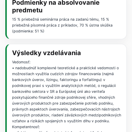
Podmienky na absolvovanie
predmetu
15 % priebežná seminárna práca na zadanú tému, 15 %
priebežná písomná práca z príkladov, 70 % ústna skúška
(podmienka: 51 %)
Výsledky vzdelávania
Vedomosť:
• nadobudnúť komplexné teoretické a praktické vedomosti o
možnostiach využitia cudzích zdrojov financovania (najmä
bankových úverov, lízingu, faktoringu a forfaitingu) v
podnikovej praxi s využitím analytických metód, o regulácii
bankového sektora v SR a Európskej únii ako veriteľa
poskytujúceho finančné zdroje podnikovej sfére, vhodných
úverových produktoch pre zabezpečenie potrieb podniku,
právnych aspektoch úverovania, zabezpečovacích nástrojoch
úverových produktov, riadení záväzkových medzipodnikových
vzťahov a rizikách spojených s využitím dlhu v podniku.
Kompetentnosť: