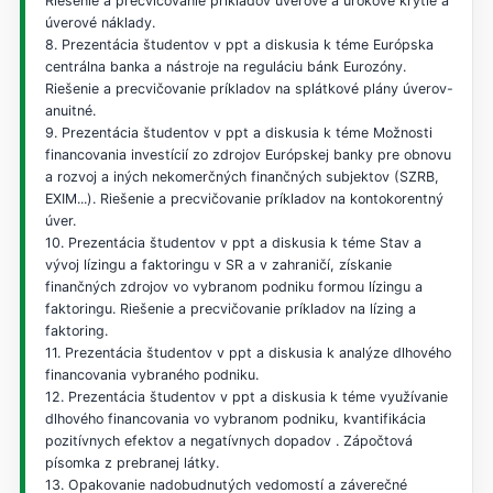
Riešenie a precvičovanie príkladov úverové a úrokové krytie a
úverové náklady.
8. Prezentácia študentov v ppt a diskusia k téme Európska
centrálna banka a nástroje na reguláciu bánk Eurozóny.
Riešenie a precvičovanie príkladov na splátkové plány úverov-
anuitné.
9. Prezentácia študentov v ppt a diskusia k téme Možnosti
financovania investícií zo zdrojov Európskej banky pre obnovu
a rozvoj a iných nekomerčných finančných subjektov (SZRB,
EXIM...). Riešenie a precvičovanie príkladov na kontokorentný
úver.
10. Prezentácia študentov v ppt a diskusia k téme Stav a
vývoj lízingu a faktoringu v SR a v zahraničí, získanie
finančných zdrojov vo vybranom podniku formou lízingu a
faktoringu. Riešenie a precvičovanie príkladov na lízing a
faktoring.
11. Prezentácia študentov v ppt a diskusia k analýze dlhového
financovania vybraného podniku.
12. Prezentácia študentov v ppt a diskusia k téme využívanie
dlhového financovania vo vybranom podniku, kvantifikácia
pozitívnych efektov a negatívnych dopadov . Zápočtová
písomka z prebranej látky.
13. Opakovanie nadobudnutých vedomostí a záverečné