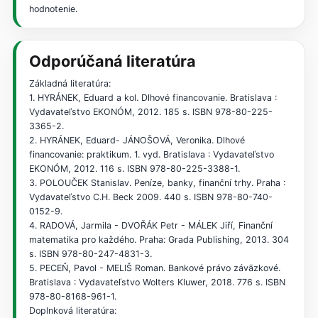
hodnotenie.
Odporúčaná literatúra
Základná literatúra:
1. HYRÁNEK, Eduard a kol. Dlhové financovanie. Bratislava :
Vydavateľstvo EKONÓM, 2012. 185 s. ISBN 978-80-225-
3365-2.
2. HYRÁNEK, Eduard- JÁNOŠOVÁ, Veronika. Dlhové
financovanie: praktikum. 1. vyd. Bratislava : Vydavateľstvo
EKONÓM, 2012. 116 s. ISBN 978-80-225-3388-1.
3. POLOUČEK Stanislav. Peníze, banky, finanční trhy. Praha :
Vydavateľstvo C.H. Beck 2009. 440 s. ISBN 978-80-740-
0152-9.
4. RADOVÁ, Jarmila - DVOŘÁK Petr - MÁLEK Jiří, Finanční
matematika pro každého. Praha: Grada Publishing, 2013. 304
s. ISBN 978-80-247-4831-3.
5. PECEŇ, Pavol - MELIŠ Roman. Bankové právo záväzkové.
Bratislava : Vydavateľstvo Wolters Kluwer, 2018. 776 s. ISBN
978-80-8168-961-1.
Doplnková literatúra: