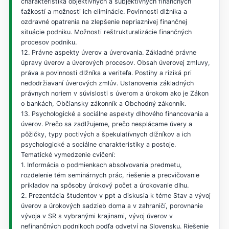
charakteristika objektívnych a subjektívnych finančných
ťažkostí a možnosti ich eliminácie. Povinnosti dlžníka a
ozdravné opatrenia na zlepšenie nepriaznivej finančnej
situácie podniku. Možnosti reštrukturalizácie finančných
procesov podniku.
12. Právne aspekty úverov a úverovania. Základné právne
úpravy úverov a úverových procesov. Obsah úverovej zmluvy,
práva a povinnosti dlžníka a veriteľa. Postihy a riziká pri
nedodržiavaní úverových zmlúv. Ustanovenia základných
právnych noriem v súvislosti s úverom a úrokom ako je Zákon
o bankách, Občiansky zákonník a Obchodný zákonník.
13. Psychologické a sociálne aspekty dlhového financovania a
úverov. Prečo sa zadlžujeme, prečo nesplácame úvery a
pôžičky, typy poctivých a špekulatívnych dlžníkov a ich
psychologické a sociálne charakteristiky a postoje.
Tematické vymedzenie cvičení:
1. Informácia o podmienkach absolvovania predmetu,
rozdelenie tém seminárnych prác, riešenie a precvičovanie
príkladov na spôsoby úrokový počet a úrokovanie dlhu.
2. Prezentácia študentov v ppt a diskusia k téme Stav a vývoj
úverov a úrokových sadzieb doma a v zahraničí, porovnanie
vývoja v SR s vybranými krajinami, vývoj úverov v
nefinančných podnikoch podľa odvetví na Slovensku. Riešenie