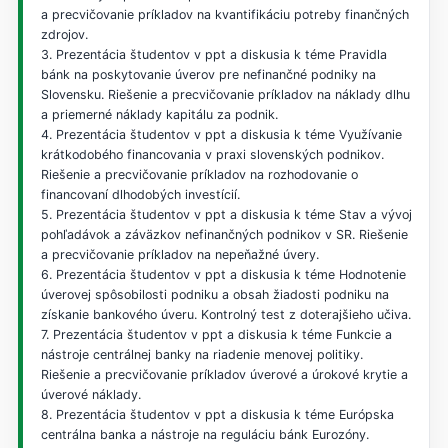
a precvičovanie príkladov na kvantifikáciu potreby finančných
zdrojov.
3. Prezentácia študentov v ppt a diskusia k téme Pravidla
bánk na poskytovanie úverov pre nefinančné podniky na
Slovensku. Riešenie a precvičovanie príkladov na náklady dlhu
a priemerné náklady kapitálu za podnik.
4. Prezentácia študentov v ppt a diskusia k téme Využívanie
krátkodobého financovania v praxi slovenských podnikov.
Riešenie a precvičovanie príkladov na rozhodovanie o
financovaní dlhodobých investícií.
5. Prezentácia študentov v ppt a diskusia k téme Stav a vývoj
pohľadávok a záväzkov nefinančných podnikov v SR. Riešenie
a precvičovanie príkladov na nepeňažné úvery.
6. Prezentácia študentov v ppt a diskusia k téme Hodnotenie
úverovej spôsobilosti podniku a obsah žiadosti podniku na
získanie bankového úveru. Kontrolný test z doterajšieho učiva.
7. Prezentácia študentov v ppt a diskusia k téme Funkcie a
nástroje centrálnej banky na riadenie menovej politiky.
Riešenie a precvičovanie príkladov úverové a úrokové krytie a
úverové náklady.
8. Prezentácia študentov v ppt a diskusia k téme Európska
centrálna banka a nástroje na reguláciu bánk Eurozóny.