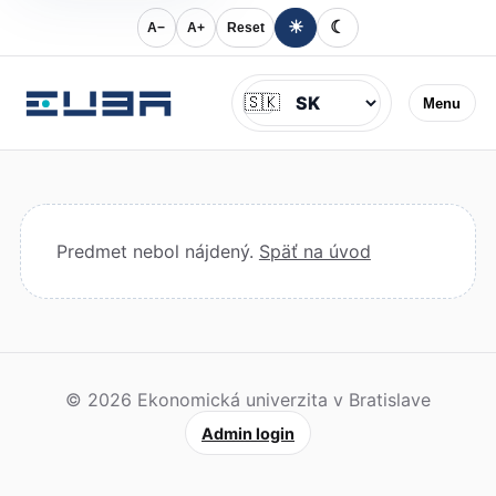
☀
☾
A−
A+
Reset
Jazyk
🇸🇰
Menu
Predmet nebol nájdený.
Späť na úvod
© 2026 Ekonomická univerzita v Bratislave
Admin login