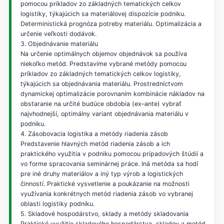
pomocou príkladov zo základných tematických celkov
logistiky, týkajúcich sa materiálovej dispozície podniku.
Deterministická prognóza potreby materiálu. Optimalizácia a
určenie veľkosti dodávok.
3. Objednávanie materiálu
Na určenie optimálnych objemov objednávok sa používa
niekoľko metód. Predstavíme vybrané metódy pomocou
príkladov zo základných tematických celkov logistiky,
týkajúcich sa objednávania materiálu. Prostredníctvom
dynamickej optimalizácie porovnaním kombinácie nákladov na
obstaranie na určité budúce obdobia (ex–ante) vybrať
najvhodnejší, optimálny variant objednávania materiálu v
podniku.
4. Zásobovacia logistika a metódy riadenia zásob
Predstavenie hlavných metód riadenia zásob a ich
praktického využitia v podniku pomocou prípadových štúdií a
vo forme spracovania seminárnej práce. Iná metóda sa hodí
pre iné druhy materiálov a iný typ výrob a logistických
činností. Praktické vysvetlenie a poukázanie na možnosti
využívania konkrétnych metód riadenia zásob vo vybranej
oblasti logistiky podniku.
5. Skladové hospodárstvo, sklady a metódy skladovania
Praktické využitie skladového hospodárstva, skladov a metód