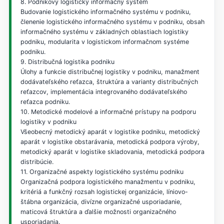
8. Podnikový logistický informačný systém
Budovanie logistického informačného systému v podniku,
členenie logistického informačného systému v podniku, obsah
informačného systému v základných oblastiach logistiky
podniku, modularita v logistickom informačnom systéme
podniku.
9. Distribučná logistika podniku
Úlohy a funkcie distribučnej logistiky v podniku, manažment
dodávateľského reťazca, štruktúra a varianty distribučných
reťazcov, implementácia integrovaného dodávateľského
reťazca podniku.
10. Metodické modelové a informačné prístupy na podporu
logistiky v podniku
Všeobecný metodický aparát v logistike podniku, metodický
aparát v logistike obstarávania, metodická podpora výroby,
metodický aparát v logistike skladovania, metodická podpora
distribúcie.
11. Organizačné aspekty logistického systému podniku
Organizačná podpora logistického manažmentu v podniku,
kritériá a funkčný rozsah logistickej organizácie, líniovo-
štábna organizácia, divízne organizačné usporiadanie,
maticová štruktúra a ďalšie možnosti organizačného
usporiadania.