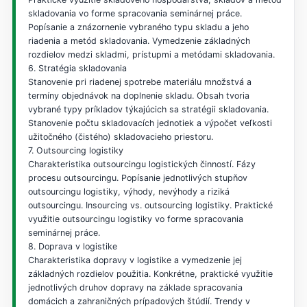
skladovania vo forme spracovania seminárnej práce.
Popísanie a znázornenie vybraného typu skladu a jeho
riadenia a metód skladovania. Vymedzenie základných
rozdielov medzi skladmi, prístupmi a metódami skladovania.
6. Stratégia skladovania
Stanovenie pri riadenej spotrebe materiálu množstvá a
termíny objednávok na doplnenie skladu. Obsah tvoria
vybrané typy príkladov týkajúcich sa stratégii skladovania.
Stanovenie počtu skladovacích jednotiek a výpočet veľkosti
užitočného (čistého) skladovacieho priestoru.
7. Outsourcing logistiky
Charakteristika outsourcingu logistických činností. Fázy
procesu outsourcingu. Popísanie jednotlivých stupňov
outsourcingu logistiky, výhody, nevýhody a riziká
outsourcingu. Insourcing vs. outsourcing logistiky. Praktické
využitie outsourcingu logistiky vo forme spracovania
seminárnej práce.
8. Doprava v logistike
Charakteristika dopravy v logistike a vymedzenie jej
základných rozdielov použitia. Konkrétne, praktické využitie
jednotlivých druhov dopravy na základe spracovania
domácich a zahraničných prípadových štúdií. Trendy v