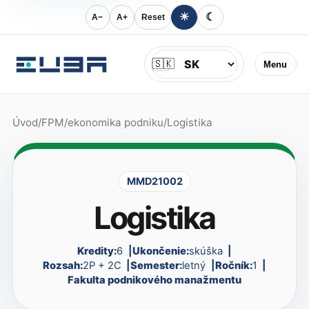
☀
☾
A−
A+
Reset
Jazyk
🇸🇰
Menu
Úvod
/
FPM
/
ekonomika podniku
/
Logistika
MMD21002
Logistika
Kredity:
6
Ukončenie:
skúška
Rozsah:
2P + 2C
Semester:
letný
Ročník:
1
Fakulta podnikového manažmentu