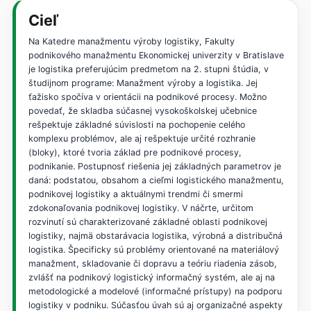
Cieľ
Na Katedre manažmentu výroby logistiky, Fakulty
podnikového manažmentu Ekonomickej univerzity v Bratislave
je logistika preferujúcim predmetom na 2. stupni štúdia, v
študijnom programe: Manažment výroby a logistika. Jej
ťažisko spočíva v orientácii na podnikové procesy. Možno
povedať, že skladba súčasnej vysokoškolskej učebnice
rešpektuje základné súvislosti na pochopenie celého
komplexu problémov, ale aj rešpektuje určité rozhranie
(bloky), ktoré tvoria základ pre podnikové procesy,
podnikanie. Postupnosť riešenia jej základných parametrov je
daná: podstatou, obsahom a cieľmi logistického manažmentu,
podnikovej logistiky a aktuálnymi trendmi či smermi
zdokonaľovania podnikovej logistiky. V náčrte, určitom
rozvinutí sú charakterizované základné oblasti podnikovej
logistiky, najmä obstarávacia logistika, výrobná a distribučná
logistika. Špecificky sú problémy orientované na materiálový
manažment, skladovanie či dopravu a teóriu riadenia zásob,
zvlášť na podnikový logistický informačný systém, ale aj na
metodologické a modelové (informačné prístupy) na podporu
logistiky v podniku. Súčasťou úvah sú aj organizačné aspekty