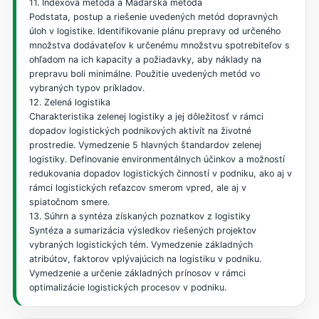
11. Indexová metóda a Maďarská metóda
Podstata, postup a riešenie uvedených metód dopravných
úloh v logistike. Identifikovanie plánu prepravy od určeného
množstva dodávateľov k určenému množstvu spotrebiteľov s
ohľadom na ich kapacity a požiadavky, aby náklady na
prepravu boli minimálne. Použitie uvedených metód vo
vybraných typov príkladov.
12. Zelená logistika
Charakteristika zelenej logistiky a jej dôležitosť v rámci
dopadov logistických podnikových aktivít na životné
prostredie. Vymedzenie 5 hlavných štandardov zelenej
logistiky. Definovanie environmentálnych účinkov a možností
redukovania dopadov logistických činností v podniku, ako aj v
rámci logistických reťazcov smerom vpred, ale aj v
spiatočnom smere.
13. Súhrn a syntéza získaných poznatkov z logistiky
Syntéza a sumarizácia výsledkov riešených projektov
vybraných logistických tém. Vymedzenie základných
atribútov, faktorov vplývajúcich na logistiku v podniku.
Vymedzenie a určenie základných prínosov v rámci
optimalizácie logistických procesov v podniku.