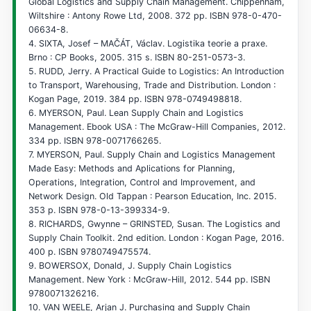
Global Logistics and Supply Chain Management. Chippenham,
Wiltshire : Antony Rowe Ltd, 2008. 372 pp. ISBN 978-0-470-
06634-8.
4. SIXTA, Josef – MAČÁT, Václav. Logistika teorie a praxe.
Brno : CP Books, 2005. 315 s. ISBN 80-251-0573-3.
5. RUDD, Jerry. A Practical Guide to Logistics: An Introduction
to Transport, Warehousing, Trade and Distribution. London :
Kogan Page, 2019. 384 pp. ISBN 978-0749498818.
6. MYERSON, Paul. Lean Supply Chain and Logistics
Management. Ebook USA : The McGraw-Hill Companies, 2012.
334 pp. ISBN 978-0071766265.
7. MYERSON, Paul. Supply Chain and Logistics Management
Made Easy: Methods and Aplications for Planning,
Operations, Integration, Control and Improvement, and
Network Design. Old Tappan : Pearson Education, Inc. 2015.
353 p. ISBN 978-0-13-399334-9.
8. RICHARDS, Gwynne – GRINSTED, Susan. The Logistics and
Supply Chain Toolkit. 2nd edition. London : Kogan Page, 2016.
400 p. ISBN 9780749475574.
9. BOWERSOX, Donald, J. Supply Chain Logistics
Management. New York : McGraw-Hill, 2012. 544 pp. ISBN
9780071326216.
10. VAN WEELE, Arjan J. Purchasing and Supply Chain