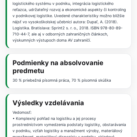
logistického systému v podniku, integrácia logistického
reťazca, udržateľný rozvoj a ekonomické aspekty či kontroling
v podnikovej logistike. Uvedené charakteristiky možno bližšie
nájsť vo vysokoškolskej učebnici autora: Dupaľ, A. (2018).
Logistika. Bratislava: Sprint2 s. r. o., 2018. ISBN 978-80-89-
710-44-7, ale aj v odborných zahraničných článkoch,
výskumných výstupoch doma AV zahraničí.
Podmienky na absolvovanie
predmetu
30 % priebežná písomná práca, 70 % písomná skúška
Výsledky vzdelávania
Vedomosť:
• Komplexný pohľad na logistiku a jej procesy
prostredníctvom vymedzenia podstaty logistiky, obstarávania
v podniku, vzťah logistiky a manažment výroby, materiálový
manažment, materiálovú dispozíciu v podniku, skladové