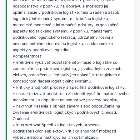
hospodárstvo v podniku, na dopravu a možnosti jej
optimalizácie v podnikovej logistike, teóriu radenia zásob,
logistický informačný systém, distribučnú logistiku,
metodické modelové a informačné prístupy, organizačné
aspekty logistického systému v podniku, manažment
podnikového logistického reťazca, udržateľný rozvoj a
environmentálne orientovanú logistiku, na ekonomické
aspekty v podnikovej logistike.
Kompetentnosť:
• efektívne využívať podstatné informácie o logistike so
zameraním na podnikovú logistiku, jej základných znakoch,
cieľoch, ohraničení jej jednotlivých oblastí, strategickom a
koncepčnom riadení logistického systému,
• kriticky zhodnotiť procesy a špecifiká podnikovej logistiky,
• charakterizovať podstatu a zhodnotiť využitie materiálového
manažmentu s dopadom na hodnotové procesy podniku,
• navrhnúť riešenia a obhájiť závery alebo odporúčania na
zvýšenie efektívnosti logistických podnikových činností.
Zručnosť:
• interpretovať špecifiká logistických procesov
podnikateľských subjektov, kriticky zhodnotiť možnosti
výberu metód a nástrojov na ich optimalizáciu,