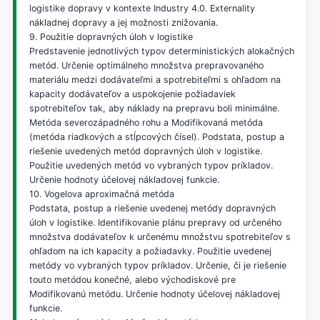
logistike dopravy v kontexte Industry 4.0. Externality
nákladnej dopravy a jej možnosti znižovania.
9. Použitie dopravných úloh v logistike
Predstavenie jednotlivých typov deterministických alokačných
metód. Určenie optimálneho množstva prepravovaného
materiálu medzi dodávateľmi a spotrebiteľmi s ohľadom na
kapacity dodávateľov a uspokojenie požiadaviek
spotrebiteľov tak, aby náklady na prepravu boli minimálne.
Metóda severozápadného rohu a Modifikovaná metóda
(metóda riadkových a stĺpcových čísel). Podstata, postup a
riešenie uvedených metód dopravných úloh v logistike.
Použitie uvedených metód vo vybraných typov príkladov.
Určenie hodnoty účelovej nákladovej funkcie.
10. Vogelova aproximačná metóda
Podstata, postup a riešenie uvedenej metódy dopravných
úloh v logistike. Identifikovanie plánu prepravy od určeného
množstva dodávateľov k určenému množstvu spotrebiteľov s
ohľadom na ich kapacity a požiadavky. Použitie uvedenej
metódy vo vybraných typov príkladov. Určenie, či je riešenie
touto metódou konečné, alebo východiskové pre
Modifikovanú metódu. Určenie hodnoty účelovej nákladovej
funkcie.