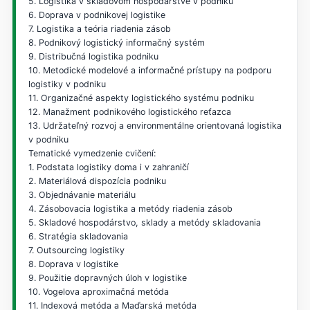
5. Logistika v skladovom hospodárstve v podniku
6. Doprava v podnikovej logistike
7. Logistika a teória riadenia zásob
8. Podnikový logistický informačný systém
9. Distribučná logistika podniku
10. Metodické modelové a informačné prístupy na podporu
logistiky v podniku
11. Organizačné aspekty logistického systému podniku
12. Manažment podnikového logistického reťazca
13. Udržateľný rozvoj a environmentálne orientovaná logistika
v podniku
Tematické vymedzenie cvičení:
1. Podstata logistiky doma i v zahraničí
2. Materiálová dispozícia podniku
3. Objednávanie materiálu
4. Zásobovacia logistika a metódy riadenia zásob
5. Skladové hospodárstvo, sklady a metódy skladovania
6. Stratégia skladovania
7. Outsourcing logistiky
8. Doprava v logistike
9. Použitie dopravných úloh v logistike
10. Vogelova aproximačná metóda
11. Indexová metóda a Maďarská metóda