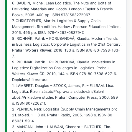
6. BAUDIN, Michel. Lean Logistics. The Nuts and Bolts of
Delivering Materials and Goods. London : Taylor & Francis
Books, 2005. 400 pp. ISBN 9781563272967.
7. CHRISTOPHER, Martin. Logistics & Supply Chain
Management. 5th edition. Harlow : Pearson Education Limited,
2016. 495 pp. ISBN 978-1-292-08379-7.
8. RICHNÁK, Patrik – PORUBANOVÁ, Klaudia. Modern Trends
in Business Logistics: Corporate Logistics in the 21st Century.
Praha : Wolters Kluwer, 2018. 133 s. ISBN 978-80-7598-183-
7.
9. RICHNÁK, Patrik – PORUBANOVÁ, Klaudia. Innovations in
Logistics: Digitalization Challenges in Logistics. Praha :
Wolters Kluwer ČR, 2019, 144 s. ISBN 978-80-7598-627-6.
Doplnková literatúra:
1. LAMBERT, Douglas – STOCK, James, R. – ELLRAM, Lisa.
Logistika. Řízení zásob/Přeprava a skladování/Balení
zboží/Příkladové studie. Praha : Computer Press, 2000. 589
s. ISBN 807226211.
2. PERNICA, Petr. Logistika (Supply Chain Management) pro
21. století. 1. - 3 díl. Praha : Radix, 2005. 1698 s. ISBN 80-
86031-59-4.
3. MANGAN, John – LALWANI, Chandra – BUTCHER, Tim.