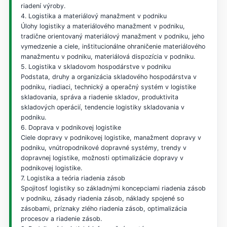
riadení výroby.
4. Logistika a materiálový manažment v podniku
Úlohy logistiky a materiálového manažment v podniku,
tradične orientovaný materiálový manažment v podniku, jeho
vymedzenie a ciele, inštitucionálne ohraničenie materiálového
manažmentu v podniku, materiálová dispozícia v podniku.
5. Logistika v skladovom hospodárstve v podniku
Podstata, druhy a organizácia skladového hospodárstva v
podniku, riadiaci, technický a operačný systém v logistike
skladovania, správa a riadenie skladov, produktivita
skladových operácií, tendencie logistiky skladovania v
podniku.
6. Doprava v podnikovej logistike
Ciele dopravy v podnikovej logistike, manažment dopravy v
podniku, vnútropodnikové dopravné systémy, trendy v
dopravnej logistike, možnosti optimalizácie dopravy v
podnikovej logistike.
7. Logistika a teória riadenia zásob
Spojitosť logistiky so základnými koncepciami riadenia zásob
v podniku, zásady riadenia zásob, náklady spojené so
zásobami, príznaky zlého riadenia zásob, optimalizácia
procesov a riadenie zásob.