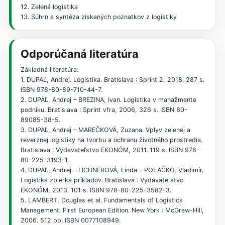
12. Zelená logistika
13. Súhrn a syntéza získaných poznatkov z logistiky
Odporúčaná literatúra
Základná literatúra:
1. DUPAĽ, Andrej. Logistika. Bratislava : Sprint 2, 2018. 287 s.
ISBN 978-80-89-710-44-7.
2. DUPAĽ, Andrej – BREZINA, Ivan. Logistika v manažmente
podniku. Bratislava : Sprint vfra, 2006, 326 s. ISBN 80-
89085-38-5.
3. DUPAĽ, Andrej – MAREČKOVÁ, Zuzana. Vplyv zelenej a
reverznej logistiky na tvorbu a ochranu životného prostredia.
Bratislava : Vydavateľstvo EKONÓM, 2011. 119 s. ISBN 978-
80-225-3193-1.
4. DUPAĽ, Andrej – LICHNEROVÁ, Linda – POLAČKO, Vladimír.
Logistika zbierka príkladov. Bratislava : Vydavateľstvo
EKONÓM, 2013. 101 s. ISBN 978-80-225-3582-3.
5. LAMBERT, Douglas et al. Fundamentals of Logistics
Management. First European Edition. New York : McGraw-Hill,
2006. 512 pp. ISBN 0077108949.