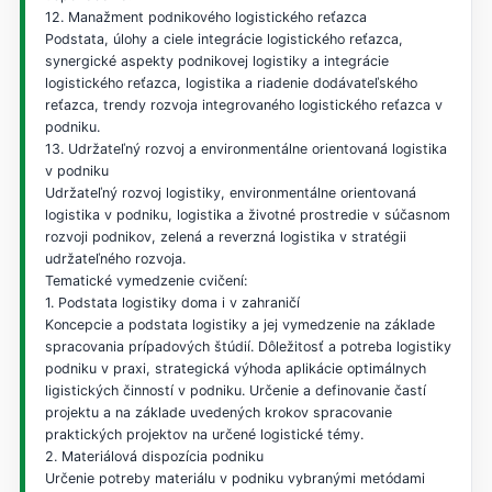
12. Manažment podnikového logistického reťazca
Podstata, úlohy a ciele integrácie logistického reťazca,
synergické aspekty podnikovej logistiky a integrácie
logistického reťazca, logistika a riadenie dodávateľského
reťazca, trendy rozvoja integrovaného logistického reťazca v
podniku.
13. Udržateľný rozvoj a environmentálne orientovaná logistika
v podniku
Udržateľný rozvoj logistiky, environmentálne orientovaná
logistika v podniku, logistika a životné prostredie v súčasnom
rozvoji podnikov, zelená a reverzná logistika v stratégii
udržateľného rozvoja.
Tematické vymedzenie cvičení:
1. Podstata logistiky doma i v zahraničí
Koncepcie a podstata logistiky a jej vymedzenie na základe
spracovania prípadových štúdií. Dôležitosť a potreba logistiky
podniku v praxi, strategická výhoda aplikácie optimálnych
ligistických činností v podniku. Určenie a definovanie častí
projektu a na základe uvedených krokov spracovanie
praktických projektov na určené logistické témy.
2. Materiálová dispozícia podniku
Určenie potreby materiálu v podniku vybranými metódami