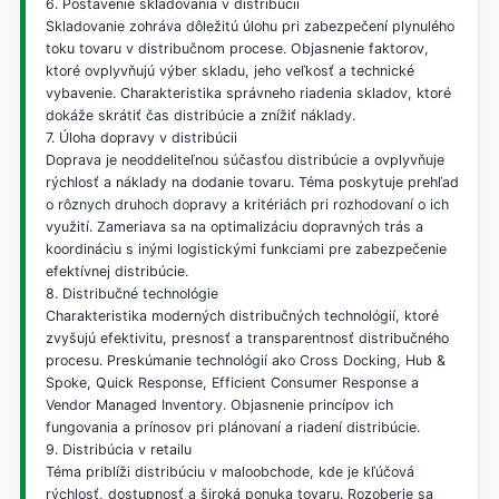
6. Postavenie skladovania v distribúcii
Skladovanie zohráva dôležitú úlohu pri zabezpečení plynulého
toku tovaru v distribučnom procese. Objasnenie faktorov,
ktoré ovplyvňujú výber skladu, jeho veľkosť a technické
vybavenie. Charakteristika správneho riadenia skladov, ktoré
dokáže skrátiť čas distribúcie a znížiť náklady.
7. Úloha dopravy v distribúcii
Doprava je neoddeliteľnou súčasťou distribúcie a ovplyvňuje
rýchlosť a náklady na dodanie tovaru. Téma poskytuje prehľad
o rôznych druhoch dopravy a kritériách pri rozhodovaní o ich
využití. Zameriava sa na optimalizáciu dopravných trás a
koordináciu s inými logistickými funkciami pre zabezpečenie
efektívnej distribúcie.
8. Distribučné technológie
Charakteristika moderných distribučných technológií, ktoré
zvyšujú efektivitu, presnosť a transparentnosť distribučného
procesu. Preskúmanie technológií ako Cross Docking, Hub &
Spoke, Quick Response, Efficient Consumer Response a
Vendor Managed Inventory. Objasnenie princípov ich
fungovania a prínosov pri plánovaní a riadení distribúcie.
9. Distribúcia v retailu
Téma priblíži distribúciu v maloobchode, kde je kľúčová
rýchlosť, dostupnosť a široká ponuka tovaru. Rozoberie sa