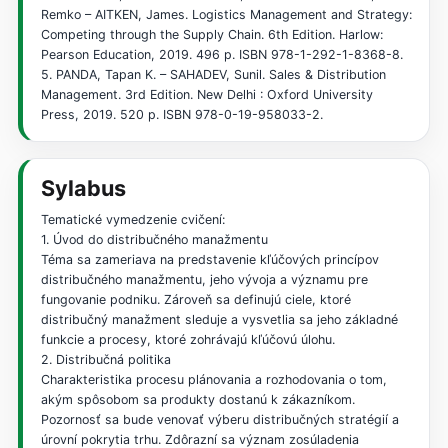
Remko – AITKEN, James. Logistics Management and Strategy:
Competing through the Supply Chain. 6th Edition. Harlow:
Pearson Education, 2019. 496 p. ISBN 978-1-292-1-8368-8.
5. PANDA, Tapan K. – SAHADEV, Sunil. Sales & Distribution
Management. 3rd Edition. New Delhi : Oxford University
Press, 2019. 520 p. ISBN 978-0-19-958033-2.
Sylabus
Tematické vymedzenie cvičení:
1. Úvod do distribučného manažmentu
Téma sa zameriava na predstavenie kľúčových princípov
distribučného manažmentu, jeho vývoja a významu pre
fungovanie podniku. Zároveň sa definujú ciele, ktoré
distribučný manažment sleduje a vysvetlia sa jeho základné
funkcie a procesy, ktoré zohrávajú kľúčovú úlohu.
2. Distribučná politika
Charakteristika procesu plánovania a rozhodovania o tom,
akým spôsobom sa produkty dostanú k zákazníkom.
Pozornosť sa bude venovať výberu distribučných stratégií a
úrovní pokrytia trhu. Zdôrazní sa význam zosúladenia