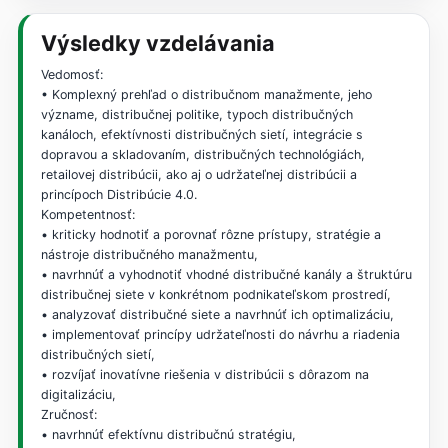
Výsledky vzdelávania
Vedomosť:
• Komplexný prehľad o distribučnom manažmente, jeho
význame, distribučnej politike, typoch distribučných
kanáloch, efektívnosti distribučných sietí, integrácie s
dopravou a skladovaním, distribučných technológiách,
retailovej distribúcii, ako aj o udržateľnej distribúcii a
princípoch Distribúcie 4.0.
Kompetentnosť:
• kriticky hodnotiť a porovnať rôzne prístupy, stratégie a
nástroje distribučného manažmentu,
• navrhnúť a vyhodnotiť vhodné distribučné kanály a štruktúru
distribučnej siete v konkrétnom podnikateľskom prostredí,
• analyzovať distribučné siete a navrhnúť ich optimalizáciu,
• implementovať princípy udržateľnosti do návrhu a riadenia
distribučných sietí,
• rozvíjať inovatívne riešenia v distribúcii s dôrazom na
digitalizáciu,
Zručnosť:
• navrhnúť efektívnu distribučnú stratégiu,