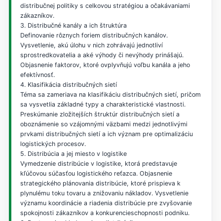
distribučnej politiky s celkovou stratégiou a očakávaniami
zákazníkov.
3. Distribučné kanály a ich štruktúra
Definovanie rôznych foriem distribučných kanálov.
Vysvetlenie, akú úlohu v nich zohrávajú jednotliví
sprostredkovatelia a aké výhody či nevýhody prinášajú.
Objasnenie faktorov, ktoré ovplyvňujú voľbu kanála a jeho
efektívnosť.
4. Klasifikácia distribučných sietí
Téma sa zameriava na klasifikáciu distribučných sietí, pričom
sa vysvetlia základné typy a charakteristické vlastnosti.
Preskúmanie zložitejších štruktúr distribučných sietí a
oboznámenie so vzájomnými väzbami medzi jednotlivými
prvkami distribučných sietí a ich význam pre optimalizáciu
logistických procesov.
5. Distribúcia a jej miesto v logistike
Vymedzenie distribúcie v logistike, ktorá predstavuje
kľúčovou súčasťou logistického reťazca. Objasnenie
strategického plánovania distribúcie, ktoré prispieva k
plynulému toku tovaru a znižovaniu nákladov. Vysvetlenie
významu koordinácie a riadenia distribúcie pre zvyšovanie
spokojnosti zákazníkov a konkurencieschopnosti podniku.