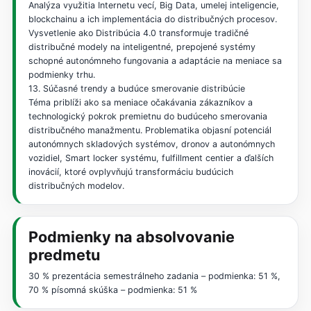
Analýza využitia Internetu vecí, Big Data, umelej inteligencie,
blockchainu a ich implementácia do distribučných procesov.
Vysvetlenie ako Distribúcia 4.0 transformuje tradičné
distribučné modely na inteligentné, prepojené systémy
schopné autonómneho fungovania a adaptácie na meniace sa
podmienky trhu.
13. Súčasné trendy a budúce smerovanie distribúcie
Téma priblíži ako sa meniace očakávania zákazníkov a
technologický pokrok premietnu do budúceho smerovania
distribučného manažmentu. Problematika objasní potenciál
autonómnych skladových systémov, dronov a autonómnych
vozidiel, Smart locker systému, fulfillment centier a ďalších
inovácií, ktoré ovplyvňujú transformáciu budúcich
distribučných modelov.
Podmienky na absolvovanie
predmetu
30 % prezentácia semestrálneho zadania – podmienka: 51 %,
70 % písomná skúška – podmienka: 51 %