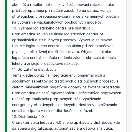
ako môžu retaileri optimalizovať zásobovací reťazec a aké
prístupy uplatňujú pri riadení zásob. Téma sa tiež venuje
strategickému prepájaniu e-commerce a kamenných predajní
na vytváranie viackanálových obchodných modelov.
10. Význam logistického centra pre distribúciu
Problematika sa venuje úlohe logistických centier pri
optimalizácii distribučných procesov. Vysvetlia sa hlavné
funkcie logistického centra a jeho úloha pri zabezpečovaní
plynulej a efektívnej distribúcie tovaru. Objasní sa aj ako
logistické centrá zlepšujú riadenie zásob, skracujú dodacie
lehoty a znižujú prevádzkové náklady.
11. Udržateľná distribúcia
Téma kladie dôraz na integráciu environmentálnych a
sociálnych aspektov do tradičných distribučných procesov s
cieľom minimalizovať negatívne dopady na životné prostredie.
Problematika objasní implementáciu udržateľných dopravných
riešení, optimalizáciu prepravných trás, využívanie
energeticky efektívnych skladových priestorov a znižovanie
emisií a odpadu v celom distribučnom reťazci.
12. Distribúcia 4.0
Charakteristika Industry 4.0 a jeho aplikácia v distribúcii, kde
sa spájajú digitalizácia, automatizácia a dátová analytika.