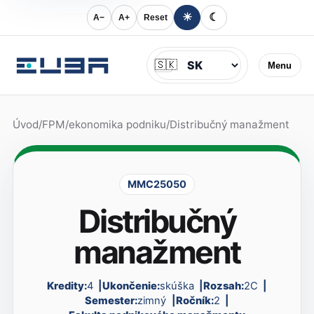
☀
☾
A−
A+
Reset
Jazyk
🇸🇰
Menu
Úvod
/
FPM
/
ekonomika podniku
/
Distribučný manažment
MMC25050
Distribučný
manažment
Kredity:
4
Ukončenie:
skúška
Rozsah:
2C
Semester:
zimný
Ročník:
2