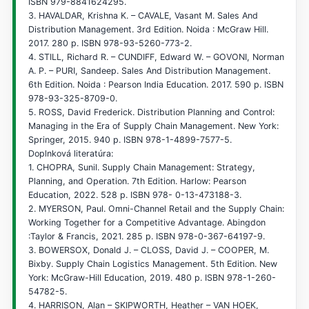
ISBN 979-8841624295.
3. HAVALDAR, Krishna K. – CAVALE, Vasant M. Sales And
Distribution Management. 3rd Edition. Noida : McGraw Hill.
2017. 280 p. ISBN 978-93-5260-773-2.
4. STILL, Richard R. – CUNDIFF, Edward W. – GOVONI, Norman
A. P. – PURI, Sandeep. Sales And Distribution Management.
6th Edition. Noida : Pearson India Education. 2017. 590 p. ISBN
978-93-325-8709-0.
5. ROSS, David Frederick. Distribution Planning and Control:
Managing in the Era of Supply Chain Management. New York:
Springer, 2015. 940 p. ISBN 978-1-4899-7577-5.
Doplnková literatúra:
1. CHOPRA, Sunil. Supply Chain Management: Strategy,
Planning, and Operation. 7th Edition. Harlow: Pearson
Education, 2022. 528 p. ISBN 978- 0-13-473188-3.
2. MYERSON, Paul. Omni-Channel Retail and the Supply Chain:
Working Together for a Competitive Advantage. Abingdon
:Taylor & Francis, 2021. 285 p. ISBN 978-0-367-64197-9.
3. BOWERSOX, Donald J. – CLOSS, David J. – COOPER, M.
Bixby. Supply Chain Logistics Management. 5th Edition. New
York: McGraw-Hill Education, 2019. 480 p. ISBN 978-1-260-
54782-5.
4. HARRISON, Alan – SKIPWORTH, Heather – VAN HOEK,