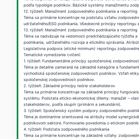
podľa typológie podnikov. Bázické systémy manažmentu zodp
12. týždeň: Manažment zodpovedného podnikania a reporting
Téma sa primárne koncentruje na podstatu vzťahu zodpovedn
udržateľného/ESG podnikania. Všeobecné princípy reportingu
13. týždeň: Manažment zodpovedného podnikania a reporting 
Téma sa nadväzuje na vedomosti predchádzajúceho týždňa a p
podnikania, udržateľného rozvoja a etického správania. Atri
Legislatívna podpora (etické minimum) reportingu zodpovedn
Tematické vymedzenie cvičení:
1. týždeň: Fundamentálne princípy spoločenskej zodpovednost
Téma je detailne zameraná na základné kategórie a fundament
východiská spoločenskej zodpovednosti podnikov. Vzťah etiky,
spoločenskej zodpovednosti podnikov.
2. týždeň: Základné princípy teórie stakeholderov
Téma sa primárne koncentruje na základné princípy fungovani
systému. Podstata eticko-ekonomickej dilemy: manažér – vlastn
stakeholderov, podľa skupín (primárni a sekundárni).
3. týždeň: Spoločenský systém podpory zodpovedného podni
Téma je dominantne orientovaná na atribúty model synergickéh
podnikovom sektore. Formovanie povedomia o etickom podnikan
4. týždeň: Podstata zodpovedného podnikania
Téma sa primárne koncentruje na základné vzťahy: zodpovedn