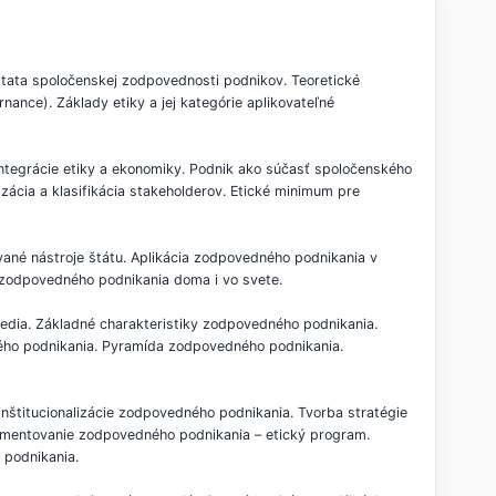
tata spoločenskej zodpovednosti podnikov. Teoretické
ance). Základy etiky a jej kategórie aplikovateľné
ntegrácie etiky a ekonomiky. Podnik ako súčasť spoločenského
izácia a klasifikácia stakeholderov. Etické minimum pre
vané nástroje štátu. Aplikácia zodpovedného podnikania v
 zodpovedného podnikania doma i vo svete.
edia. Základné charakteristiky zodpovedného podnikania.
ého podnikania. Pyramída zodpovedného podnikania.
inštitucionalizácie zodpovedného podnikania. Tvorba stratégie
plementovanie zodpovedného podnikania – etický program.
 podnikania.