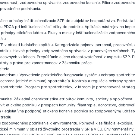
povednosť, zodpovedné správanie, zodpovedné konanie. Piliere zodpovedn
dpovedného podnikania.
lne princípy inštitucionalizácie SZP do subjektov hospodárstva. Podstata 
u PDCA pri inštitucionalizácii etiky do podniku. Aplikácia nástrojov na im
 princípy etického kódexu. Plusy a mínusy inštitucionalizácie zodpovedného
tálu
 v oblasti ľudského kapitálu. Kategorizácia pojmov: personál, pracovníci, z
odniku. Hlavné princípy zodpovedného správania v pracovných vzťahoch. Typ
pracovných vzťahoch. Prepúšťanie a jeho akceptovateľnosť z aspektu SZP. P
istoty a práva pre zamestnancov v Zákonníku práce.
biteľa
umerismu. Vysvetlenie praktického fungovania systému ochrany spotrebiteľ
ochrana (etické minimum) spotrebiteľa. Kontrola a regulácia ochrany spot
spotrebiteľa. Program pre spotrebiteľov, v ktorom je prezentovaná strategic
nite. Základná charakteristika atribútov komunity, society a spoločnost
ivít etického podniku v prospech komunity: filantropia, donorstvo, dobrovoľ
nimum (legislatívna podpora) etického konania podniku so zodpovedným/ udrž
trediu
 zodpovedného podnikania k environmentu. Pojmová klasifikácia: ekológia, 
 Etické minimum v oblasti životného prostredia v SR a v EÚ. Environmentál