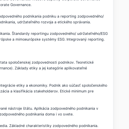
orate Governance.
zodpovedného podnikania podniku a reporting zodpovedného/
nikania, udržateľného rozvoja a etického správania.
ikania. Štandardy reportingu zodpovedného/ udržateľného/ESG
Európske a mimoeurópske systémy ESG. Integrovaný reporting.
tata spoločenskej zodpovednosti podnikov. Teoretické
ance). Základy etiky a jej kategórie aplikovateľné
ntegrácie etiky a ekonomiky. Podnik ako súčasť spoločenského
izácia a klasifikácia stakeholderov. Etické minimum pre
vané nástroje štátu. Aplikácia zodpovedného podnikania v
 zodpovedného podnikania doma i vo svete.
edia. Základné charakteristiky zodpovedného podnikania.