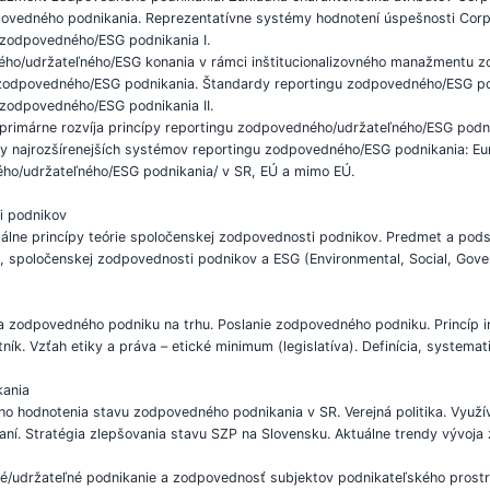
ovedného podnikania. Reprezentatívne systémy hodnotení úspešnosti Corp
 zodpovedného/ESG podnikania I.
ého/udržateľného/ESG konania v rámci inštitucionalizovného manažmentu 
 zodpovedného/ESG podnikania. Štandardy reportingu zodpovedného/ESG pod
zodpovedného/ESG podnikania II.
rimárne rozvíja princípy reportingu zodpovedného/udržateľného/ESG podn
búty najrozšírenejších systémov reportingu zodpovedného/ESG podnikania: 
ého/udržateľného/ESG podnikania/ v SR, EÚ a mimo EÚ.
i podnikov
álne princípy teórie spoločenskej zodpovednosti podnikov. Predmet a pods
 spoločenskej zodpovednosti podnikov a ESG (Environmental, Social, Govern
a zodpovedného podniku na trhu. Poslanie zodpovedného podniku. Princíp i
ík. Vzťah etiky a práva – etické minimum (legislatíva). Definícia, systemat
kania
o hodnotenia stavu zodpovedného podnikania v SR. Verejná politika. Využí
í. Stratégia zlepšovania stavu SZP na Slovensku. Aktuálne trendy vývoja
é/udržateľné podnikanie a zodpovednosť subjektov podnikateľského prostr