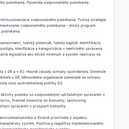
ého podnikania. Pyramída zodpovedného podnikania.
inštitucionalizácie zodpovedného podnikania. Tvorba stratégie
plementovanie zodpovedného podnikania – etický program.
 podnikania.
amestnanci, ľudský potenciál, ľudský kapitál. Identifikácia
ológia, klasifikácia a kategorizácia v neetického správania
latná legislatíva ako etické minimum a systém nástrojov na
a v SR a v EÚ. Hlavné zásady ochrany spotrebiteľa. Dimenzie
rebiteľa v SR. Mimovládne organizácie zamerané na ochranu
ká vízia spotrebiteľskej politiky EÚ.
i. Aktivity podniku so zodpovedným/ udržateľným správaním v
níctvo, firemné investície do komunity, sponzoring.
ateľným správaním v prospech komunity.
environmentalistika a životné prostredie z aspektu
ny manažérsky systém. Pozitíva a negatítva implementovaného