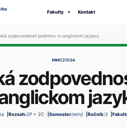
ita
Fakulty
Kontakt
▾
ská zodpovednosť podnikov (v anglickom jazyku)
MMC21034
ká zodpovednos
 anglickom jazy
ka
Rozsah:
2P + 2C
Semester:
letný
Ročník:
3
Fakul