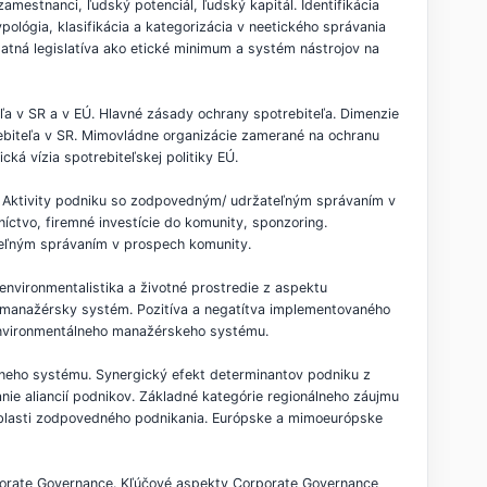
amestnanci, ľudský potenciál, ľudský kapitál. Identifikácia
ológia, klasifikácia a kategorizácia v neetického správania
latná legislatíva ako etické minimum a systém nástrojov na
a v SR a v EÚ. Hlavné zásady ochrany spotrebiteľa. Dimenzie
rebiteľa v SR. Mimovládne organizácie zamerané na ochranu
ká vízia spotrebiteľskej politiky EÚ.
i. Aktivity podniku so zodpovedným/ udržateľným správaním v
níctvo, firemné investície do komunity, sponzoring.
ateľným správaním v prospech komunity.
environmentalistika a životné prostredie z aspektu
ny manažérsky systém. Pozitíva a negatítva implementovaného
environmentálneho manažérskeho systému.
lneho systému. Synergický efekt determinantov podniku z
nie aliancií podnikov. Základné kategórie regionálneho záujmu
 oblasti zodpovedného podnikania. Európske a mimoeurópske
porate Governance. Kľúčové aspekty Corporate Governance