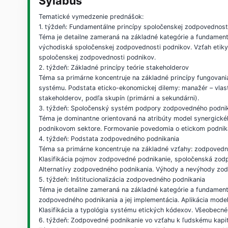
Sylabus
Tematické vymedzenie prednášok:
1. týždeň: Fundamentálne princípy spoločenskej zodpovednost
Téma je detailne zameraná na základné kategórie a fundament
východiská spoločenskej zodpovednosti podnikov. Vzťah etiky,
spoločenskej zodpovednosti podnikov.
2. týždeň: Základné princípy teórie stakeholderov
Téma sa primárne koncentruje na základné princípy fungovani
systému. Podstata eticko-ekonomickej dilemy: manažér – vlastn
stakeholderov, podľa skupín (primárni a sekundárni).
3. týždeň: Spoločenský systém podpory zodpovedného podni
Téma je dominantne orientovaná na atribúty model synergickéh
podnikovom sektore. Formovanie povedomia o etickom podnikan
4. týždeň: Podstata zodpovedného podnikania
Téma sa primárne koncentruje na základné vzťahy: zodpovedn
Klasifikácia pojmov zodpovedné podnikanie, spoločenská zod
Alternatívy zodpovedného podnikania. Výhody a nevýhody zo
5. týždeň: Inštitucionalizácia zodpovedného podnikania
Téma je detailne zameraná na základné kategórie a fundamentá
zodpovedného podnikania a jej implementácia. Aplikácia model
Klasifikácia a typológia systému etických kódexov. Všeobecné
6. týždeň: Zodpovedné podnikanie vo vzťahu k ľudskému kapi