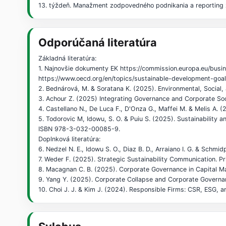
13. týždeň. Manažment zodpovedného podnikania a reporting 
Odporúčaná literatúra
Základná literatúra:
1. Najnovšie dokumenty EK https://commission.europa.eu/bus
https://www.oecd.org/en/topics/sustainable-development-goal
2. Bednárová, M. & Soratana K. (2025). Environmental, Socia
3. Achour Z. (2025) Integrating Governance and Corporate So
4. Castellano N., De Luca F., D'Onza G., Maffei M. & Melis A.
5. Todorovic M, Idowu, S. O. & Puiu S. (2025). Sustainability 
ISBN 978-3-032-00085-9.
Doplnková literatúra:
6. Nedzel N. E., Idowu S. O., Diaz B. D., Arraiano I. G. & Sc
7. Weder F. (2025). Strategic Sustainability Communication. P
8. Macagnan C. B. (2025). Corporate Governance in Capital M
9. Yang Y. (2025). Corporate Collapse and Corporate Governa
10. Choi J. J. & Kim J. (2024). Responsible Firms: CSR, ESG, 