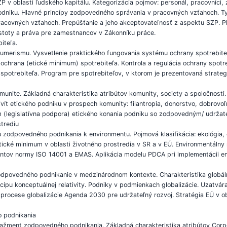
 v oblasti ľudského kapitálu. Kategorizácia pojmov: personál, pracovníci, z
odniku. Hlavné princípy zodpovedného správania v pracovných vzťahoch. Typ
pracovných vzťahoch. Prepúšťanie a jeho akceptovateľnosť z aspektu SZP. P
istoty a práva pre zamestnancov v Zákonníku práce.
iteľa.
umerismu. Vysvetlenie praktického fungovania systému ochrany spotrebiteľ
ochrana (etické minimum) spotrebiteľa. Kontrola a regulácia ochrany spot
spotrebiteľa. Program pre spotrebiteľov, v ktorom je prezentovaná strategic
nite. Základná charakteristika atribútov komunity, society a spoločnost
ivít etického podniku v prospech komunity: filantropia, donorstvo, dobrovoľ
nimum (legislatívna podpora) etického konania podniku so zodpovedným/ udrž
trediu
 zodpovedného podnikania k environmentu. Pojmová klasifikácia: ekológia, 
 Etické minimum v oblasti životného prostredia v SR a v EÚ. Environmentál
tov normy ISO 14001 a EMAS. Aplikácia modelu PDCA pri implementácii 
zodpovedného podnikanie v medzinárodnom kontexte. Charakteristika globá
pu konceptuálnej relativity. Podniky v podmienkach globalizácie. Uzatvára
 v procese globalizácie Agenda 2030 pre udržateľný rozvoj. Stratégia EÚ v
 podnikania
ažment zodpovedného podnikania. Základná charakteristika atribútov Cor