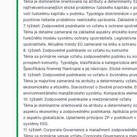
Téma je dominantne orientovaná na atribúty a determinanty SZP
najfrekventovanejších etické problémov ľudského kapitálu v p
voči ľudskému kapitálu v podniku. Typológia diskriminácie v 
pozitívne riešenie problémov neetického správania. Základné 
7. týždeň: Zodpovedné podnikanie vo vzťahu k ochrane spotreb
Téma je detailne zameraná na základné aspekty etického konz
funkčného modelu systému ochrany spotrebiteľa. Legislatívna 
spotrebiteľa. Aktuálne trendy EÚ zamerané na etiku a ochranu 
8. týždeň: Zodpovedné podnikanie vo vzťahu ku komunite
Téma sa primárne venuje vzťahu zodpovedného podniku ku komu
prospech komunity. Typológia, klasifikácia a kategorizácia akt
Špecifikácia firemnej filantropie a jej nástrojov. Etické mi
9. týždeň: Zodpovedné podnikanie vo vzťahu k životnému pros
Téma je majoritne zameraná na atribúty a determinanty vzťahu
ekonomického a etického. Starostlivosť o životné prostredie.
environmentálneho manažérskeho systému. Komparácia elemen
10. týždeň: Zodpovedné podnikanie a medzinárodné vzťahy
Téma je dominantne orientovaná na atribúty a determinanty 
aspektu ekonomiky a zodpovedného podnikania. Aplikácia princí
z aspektu globalizácie. Uplatnenie princípov ZP v podnikoch
systémy ESG.
11. týždeň: Corporate Governance a manažment zodpovedného
Téma sa primárne venuje vzťahu Corporate Governance a man