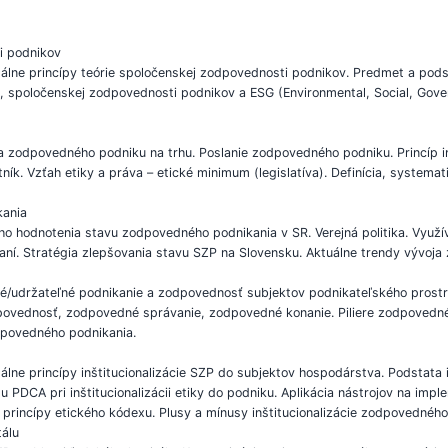
i podnikov
álne princípy teórie spoločenskej zodpovednosti podnikov. Predmet a pods
 spoločenskej zodpovednosti podnikov a ESG (Environmental, Social, Govern
a zodpovedného podniku na trhu. Poslanie zodpovedného podniku. Princíp i
ík. Vzťah etiky a práva – etické minimum (legislatíva). Definícia, systemat
kania
o hodnotenia stavu zodpovedného podnikania v SR. Verejná politika. Využí
í. Stratégia zlepšovania stavu SZP na Slovensku. Aktuálne trendy vývoja
é/udržateľné podnikanie a zodpovednosť subjektov podnikateľského prostr
povednosť, zodpovedné správanie, zodpovedné konanie. Piliere zodpovedn
dpovedného podnikania.
lne princípy inštitucionalizácie SZP do subjektov hospodárstva. Podstata 
u PDCA pri inštitucionalizácii etiky do podniku. Aplikácia nástrojov na im
 princípy etického kódexu. Plusy a mínusy inštitucionalizácie zodpovedného
tálu