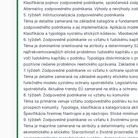
Klasifikácia pojmov zodpovedné podnikanie, spoločenská zod
Alternatívy zodpovedného podnikania. Výhody a nevýhody zo
5. týždeň: Inštitucionalizácia zodpovedného podnikania
Téma je detailne zameraná na základné kategórie a fundamentá
zodpovedného podnikania a jej implementácia. Aplikácia model
Klasifikácia a typológia systému etických kódexov. Všeobecné
6. týždeň: Zodpovedné podnikanie vo vzťahu k ľudskému kapi
Téma je dominantne orientovaná na atribúty a determinanty SZP
najfrekventovanejších etické problémov ľudského kapitálu v p
voči ľudskému kapitálu v podniku. Typológia diskriminácie v 
pozitívne riešenie problémov neetického správania. Základné 
7. týždeň: Zodpovedné podnikanie vo vzťahu k ochrane spotre
Téma je detailne zameraná na základné aspekty etického konz
funkčného modelu systému ochrany spotrebiteľa. Legislatívna 
spotrebiteľa. Aktuálne trendy EÚ zamerané na etiku a ochranu 
8. týždeň: Zodpovedné podnikanie vo vzťahu ku komunite
Téma sa primárne venuje vzťahu zodpovedného podniku ku komu
prospech komunity. Typológia, klasifikácia a kategorizácia akt
Špecifikácia firemnej filantropie a jej nástrojov. Etické mi
9. týždeň: Zodpovedné podnikanie vo vzťahu k životnému pros
Téma je majoritne zameraná na atribúty a determinanty vzťahu
ekonomického a etického. Starostlivosť o životné prostredie.