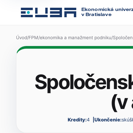
Ekonomická univerz
v Bratislave
Úvod
/
FPM
/
ekonomika a manažment podniku
/
Spoločen
Spoločens
(v
Kredity:
4
Ukončenie:
skúš