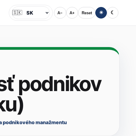
🇸🇰
☀
☾
A−
A+
Reset
Jazyk
ť podnikov
ku)
ta podnikového manažmentu