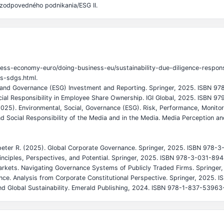
zodpovedného podnikania/ESG II.
iness-economy-euro/doing-business-eu/sustainability-due-diligence-respon
s-sdgs.html.
l, and Governance (ESG) Investment and Reporting. Springer, 2025. ISBN 
cial Responsibility in Employee Share Ownership. IGI Global, 2025. ISBN 
 (2025). Environmental, Social, Governance (ESG). Risk, Performance, Monit
and Social Responsibility of the Media and in the Media. Media Perception a
hmidpeter R. (2025). Global Corporate Governance. Springer, 2025. ISBN 978
rinciples, Perspectives, and Potential. Springer, 2025. ISBN 978-3-031-89
arkets. Navigating Governance Systems of Publicly Traded Firms. Springe
nce. Analysis from Corporate Constitutional Perspective. Springer, 2025.
and Global Sustainability. Emerald Publishing, 2024. ISBN 978-1-837-53963