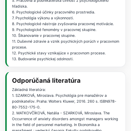
5. Pracovná a podnikateľská činnosť z psychologického
hľadiska.
6. Psychologické účinky pracovného prostredia.
7. Psychológia výkonu a výkonnosti.
8. Psychologické nástroje zvyšovania pracovnej motivácie.
9. Psychologické fenomény v pracovnej skupine.
10. Šikanovanie v pracovnej skupine.
11. Duševné zdravie a vznik psychických porúch v pracovnom
procese.
12. Psychické stavy vznikajúce v pracovnom procese.
13. Budovanie psychickej odolnosti.
Odporúčaná literatúra
Základná literatúra:
1. SZARKOVÁ, Miroslava. Psychológia pre manažérov a
podnikateľov. Praha: Wolters Kluwer, 2016. 260 s. ISBN978-
80-7552-175-0.
2. MATKOVČÍKOVÁ, Natália - SZARKOVÁ, Miroslava. The
Occurrence of anxiety disorders amongst managers working
in the field of personnel marketing. In Ekonomika a
manažment : vedecký časopis Fakulty podnikového