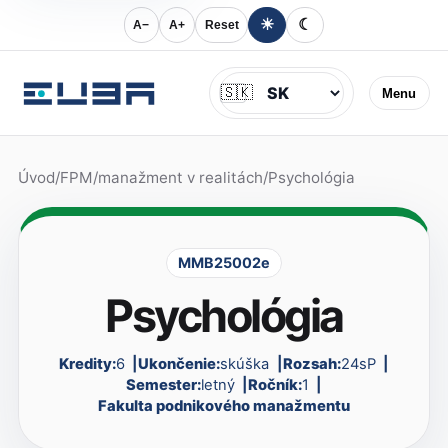
☀
☾
A−
A+
Reset
Jazyk
🇸🇰
Menu
Úvod
/
FPM
/
manažment v realitách
/
Psychológia
MMB25002e
Psychológia
Kredity:
6
Ukončenie:
skúška
Rozsah:
24sP
Semester:
letný
Ročník:
1
Fakulta podnikového manažmentu