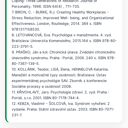
Coping: Three Generations of Research. Journal of
Personality. 1996. ISSN 64(4) , 711-735.
7. BIRON, C. - BURKE, R.J. Creating Healthy Workplaces -
Stress Reduction, Improved Well- being, and Organizational
Effectiveness. London, Routledge, 2014. 384 s. ISBN
9781317158530.
8. LETOVANCOVÁ, Eva. Psychológia v manažmente. 4. vyd.
Bratislava: Univerzita Komenského, 2015.164 s. ISBN 978-80-
223-3791-5.
9. PRAŠKO, Ján a kol. Chronická únava: Zvládání chronického
únavového syndromu. Praha : Portál, 2006. 240 s. ISBN 978-
80-7367-139-5.
10. KOLLÁRIK, Teodor, LISÁ, Elena, HENNELOVÁ Katarína.
Manažéri a motivačné typy osobnosti. Bratislava: Ústav
experimentálnej psychológie SAV. Zborník z konferencie:
Sociálne procesy a osobnosť 2008.
11. KŘIVOHLAVÝ, Jaro. Psychologie zdraví. 2. vyd. Praha :
Portál, s.r.o. 2001. ISBN 80-7178-744-4.
12. KEBZA, Vladimír - ŠOLCOVÁ, Iva. Syndrom vyhoření. 2
vydanie. Praha: Státní zdravotní ústav. 2003. ISBN 80-7071-
231-7.