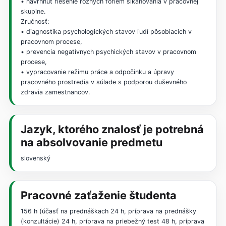
• navrhnúť riešenie rôznych foriem šikanovania v pracovnej
skupine.
Zručnosť:
• diagnostika psychologických stavov ľudí pôsobiacich v
pracovnom procese,
• prevencia negatívnych psychických stavov v pracovnom
procese,
• vypracovanie režimu práce a odpočinku a úpravy
pracovného prostredia v súlade s podporou duševného
zdravia zamestnancov.
Jazyk, ktorého znalosť je potrebná
na absolvovanie predmetu
slovenský
Pracovné zaťaženie študenta
156 h (účasť na prednáškach 24 h, príprava na prednášky
(konzultácie) 24 h, príprava na priebežný test 48 h, príprava