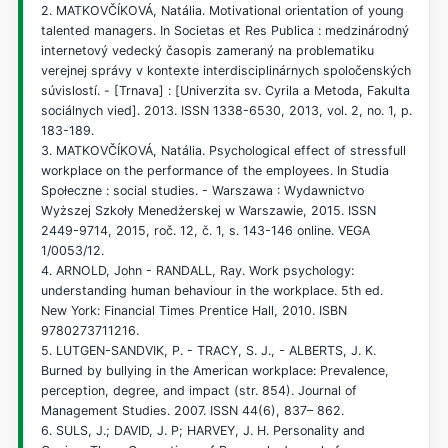
2. MATKOVČÍKOVÁ, Natália. Motivational orientation of young
talented managers. In Societas et Res Publica : medzinárodný
internetový vedecký časopis zameraný na problematiku
verejnej správy v kontexte interdisciplinárnych spoločenských
súvislostí. - [Trnava] : [Univerzita sv. Cyrila a Metoda, Fakulta
sociálnych vied]. 2013. ISSN 1338-6530, 2013, vol. 2, no. 1, p.
183-189.
3. MATKOVČÍKOVÁ, Natália. Psychological effect of stressfull
workplace on the performance of the employees. In Studia
Społeczne : social studies. - Warszawa : Wydawnictvo
Wyższej Szkoły Menedżerskej w Warszawie, 2015. ISSN
2449-9714, 2015, roč. 12, č. 1, s. 143-146 online. VEGA
1/0053/12.
4. ARNOLD, John - RANDALL, Ray. Work psychology:
understanding human behaviour in the workplace. 5th ed.
New York: Financial Times Prentice Hall, 2010. ISBN
9780273711216.
5. LUTGEN-SANDVIK, P. - TRACY, S. J., - ALBERTS, J. K.
Burned by bullying in the American workplace: Prevalence,
perception, degree, and impact (str. 854). Journal of
Management Studies. 2007. ISSN 44(6), 837– 862.
6. SULS, J.; DAVID, J. P; HARVEY, J. H. Personality and