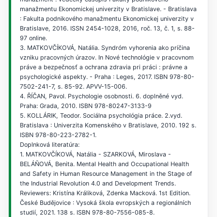
manažmentu Ekonomickej univerzity v Bratislave. - Bratislava
: Fakulta podnikového manažmentu Ekonomickej univerzity v
Bratislave, 2016. ISSN 2454-1028, 2016, roč. 13, č. 1, s. 88-
97 online.
3. MATKOVČÍKOVÁ, Natália. Syndróm vyhorenia ako príčina
vzniku pracovných úrazov. In Nové technológie v pracovnom
práve a bezpečnosť a ochrana zdravia pri práci : právne a
psychologické aspekty. - Praha : Leges, 2017. ISBN 978-80-
7502-241-7, s. 85-92. APVV-15-006.
4. ŘÍČAN, Pavol. Psychologie osobnosti. 6. doplněné vyd.
Praha: Grada, 2010. ISBN 978-80247-3133-9
5. KOLLÁRIK, Teodor. Sociálna psychológia práce. 2.vyd.
Bratislava : Univerzita Komenského v Bratislave, 2010. 192 s.
ISBN 978-80-223-2782-1.
Doplnková literatúra:
1. MATKOVČÍKOVÁ, Natália - SZARKOVÁ, Miroslava -
BELÁŇOVÁ, Benita. Mental Health and Occupational Health
and Safety in Human Resource Management in the Stage of
the Industrial Revolution 4.0 and Development Trends.
Reviewers: Kristína Králiková, Zdenka Macková. 1st Edition.
České Budějovice : Vysoká škola evropských a regionálních
studií, 2021. 138 s. ISBN 978-80-7556-085-8.