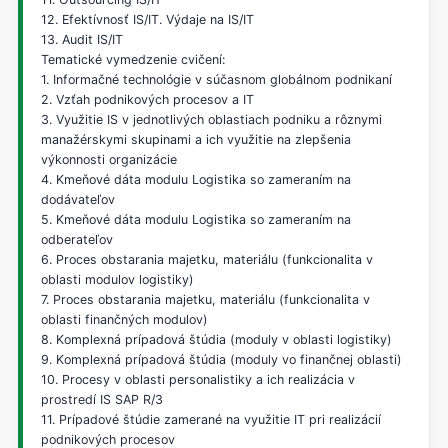
12. Efektívnosť IS/IT. Výdaje na IS/IT
13. Audit IS/IT
Tematické vymedzenie cvičení:
1. Informačné technológie v súčasnom globálnom podnikaní
2. Vzťah podnikových procesov a IT
3. Využitie IS v jednotlivých oblastiach podniku a rôznymi
manažérskymi skupinami a ich využitie na zlepšenia
výkonnosti organizácie
4. Kmeňové dáta modulu Logistika so zameraním na
dodávateľov
5. Kmeňové dáta modulu Logistika so zameraním na
odberateľov
6. Proces obstarania majetku, materiálu (funkcionalita v
oblasti modulov logistiky)
7. Proces obstarania majetku, materiálu (funkcionalita v
oblasti finančných modulov)
8. Komplexná prípadová štúdia (moduly v oblasti logistiky)
9. Komplexná prípadová štúdia (moduly vo finančnej oblasti)
10. Procesy v oblasti personalistiky a ich realizácia v
prostredí IS SAP R/3
11. Prípadové štúdie zamerané na využitie IT pri realizácií
podnikových procesov