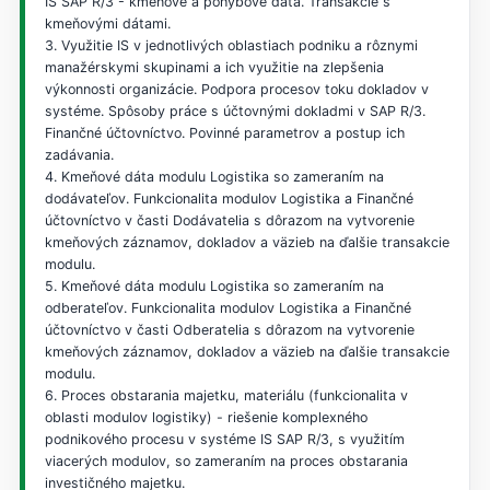
IS SAP R/3 - kmeňové a pohybové dáta. Transakcie s
kmeňovými dátami.
3. Využitie IS v jednotlivých oblastiach podniku a rôznymi
manažérskymi skupinami a ich využitie na zlepšenia
výkonnosti organizácie. Podpora procesov toku dokladov v
systéme. Spôsoby práce s účtovnými dokladmi v SAP R/3.
Finančné účtovníctvo. Povinné parametrov a postup ich
zadávania.
4. Kmeňové dáta modulu Logistika so zameraním na
dodávateľov. Funkcionalita modulov Logistika a Finančné
účtovníctvo v časti Dodávatelia s dôrazom na vytvorenie
kmeňových záznamov, dokladov a väzieb na ďalšie transakcie
modulu.
5. Kmeňové dáta modulu Logistika so zameraním na
odberateľov. Funkcionalita modulov Logistika a Finančné
účtovníctvo v časti Odberatelia s dôrazom na vytvorenie
kmeňových záznamov, dokladov a väzieb na ďalšie transakcie
modulu.
6. Proces obstarania majetku, materiálu (funkcionalita v
oblasti modulov logistiky) - riešenie komplexného
podnikového procesu v systéme IS SAP R/3, s využitím
viacerých modulov, so zameraním na proces obstarania
investičného majetku.