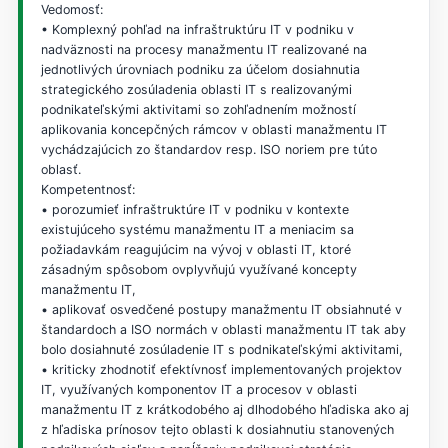
Vedomosť:
• Komplexný pohľad na infraštruktúru IT v podniku v
nadväznosti na procesy manažmentu IT realizované na
jednotlivých úrovniach podniku za účelom dosiahnutia
strategického zosúladenia oblasti IT s realizovanými
podnikateľskými aktivitami so zohľadnením možností
aplikovania koncepčných rámcov v oblasti manažmentu IT
vychádzajúcich zo štandardov resp. ISO noriem pre túto
oblasť.
Kompetentnosť:
• porozumieť infraštruktúre IT v podniku v kontexte
existujúceho systému manažmentu IT a meniacim sa
požiadavkám reagujúcim na vývoj v oblasti IT, ktoré
zásadným spôsobom ovplyvňujú využívané koncepty
manažmentu IT,
• aplikovať osvedčené postupy manažmentu IT obsiahnuté v
štandardoch a ISO normách v oblasti manažmentu IT tak aby
bolo dosiahnuté zosúladenie IT s podnikateľskými aktivitami,
• kriticky zhodnotiť efektívnosť implementovaných projektov
IT, využívaných komponentov IT a procesov v oblasti
manažmentu IT z krátkodobého aj dlhodobého hľadiska ako aj
z hľadiska prínosov tejto oblasti k dosiahnutiu stanovených