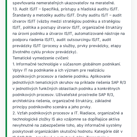
spevňovania nemerateľných ukazovateľov na merateľné.
13. Audit IS/IT – špecifiká, prístupy a hľadiská auditu IS/IT.
Štandardy a metodiky auditu IS/IT. Druhy auditu IS/T – audit
útvarov IS/IT (väzby medzi stratégiou podniku a stratégiou
IS/IT, politika a postupy útvarov IS/IT, organizačné štruktúry
na úrovni podniku a útvarov IS/IT, automatizované nástroje na
podporu riadenia IS/IT), audit outsourcingu IS/IT, audit
prevádzky IS/IT (procesy a služby, prvky prevádzky, etapy
životného cyklu prvkov prevádzky).
Tematické vymedzenie cvičení:
1. Informačné technológie v súčasnom globálnom podnikaní.
Vplyv IT na podnikanie a ich význam pre realizáciu
podnikových procesov a riadenie podniku. Aplikovanie
jednotlivých tematických okruhov na príklade riešenia SAP R/3
v jednotlivých funkčných oblastiach podniku a konkrétnych
podnikových procesov. Užívateľské prostredie SAP R/3,
architektúra riešenia, organizačné štruktúry, základné
princípy podnikového scenára a jeho prvky.
2. Vzťah podnikových procesov a IT. Riadiace, organizačné a
technologické zložky IS ako vzájomne sa dopĺňajúce aktíva
nevyhnutné na zabezpečenie toho, aby informačné systémy
poskytovali organizáciám skutočnú hodnotu. Kategórie dát v