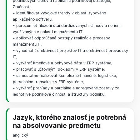
podnikových cieľov a napĺňaniu podnikovej stratégie,
Zručnosť:
• identifikovať vývojové trendy v oblasti typového
aplikačného softvéru,
• porozumieť filozofii štandardizovaných rámcov a noriem
využívaných v oblasti manažmentu IT,
• aplikovať odporúčané postupy realizácie procesov
manažmentu IT,
• vyhodnotiť efektívnosť projektov IT a efektívnosť prevádzky
IT,
• vytvárať kmeňové a pohybové dáta v ERP systéme,
• pracovať s účtovnými dokladmi v ERP systéme,
• samostatne realizovať komplexné finančné, logistické,
personálne transakcie v ERP systéme,
• vytvárať prehľady a parciálne a agregované zostavy za
jednotlivé podnikové činnosti a štruktúry podniku.
Jazyk, ktorého znalosť je potrebná
na absolvovanie predmetu
anglický