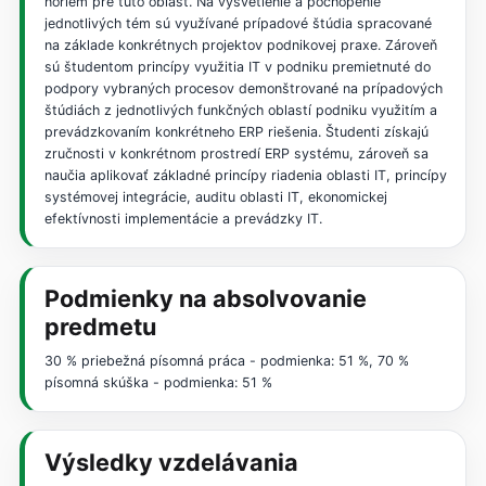
noriem pre túto oblasť. Na vysvetlenie a pochopenie
jednotlivých tém sú využívané prípadové štúdia spracované
na základe konkrétnych projektov podnikovej praxe. Zároveň
sú študentom princípy využitia IT v podniku premietnuté do
podpory vybraných procesov demonštrované na prípadových
štúdiách z jednotlivých funkčných oblastí podniku využitím a
prevádzkovaním konkrétneho ERP riešenia. Študenti získajú
zručnosti v konkrétnom prostredí ERP systému, zároveň sa
naučia aplikovať základné princípy riadenia oblasti IT, princípy
systémovej integrácie, auditu oblasti IT, ekonomickej
efektívnosti implementácie a prevádzky IT.
Podmienky na absolvovanie
predmetu
30 % priebežná písomná práca - podmienka: 51 %, 70 %
písomná skúška - podmienka: 51 %
Výsledky vzdelávania