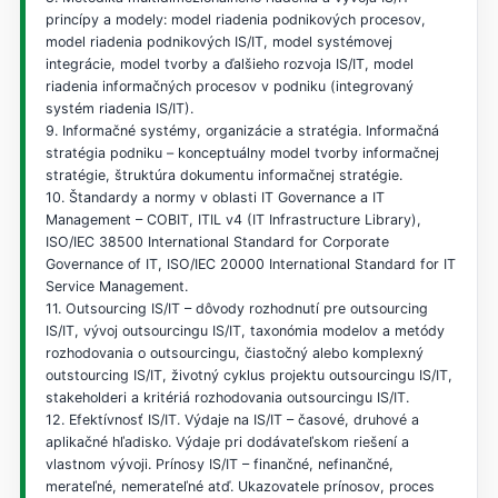
princípy a modely: model riadenia podnikových procesov,
model riadenia podnikových IS/IT, model systémovej
integrácie, model tvorby a ďalšieho rozvoja IS/IT, model
riadenia informačných procesov v podniku (integrovaný
systém riadenia IS/IT).
9. Informačné systémy, organizácie a stratégia. Informačná
stratégia podniku – konceptuálny model tvorby informačnej
stratégie, štruktúra dokumentu informačnej stratégie.
10. Štandardy a normy v oblasti IT Governance a IT
Management – COBIT, ITIL v4 (IT Infrastructure Library),
ISO/IEC 38500 International Standard for Corporate
Governance of IT, ISO/IEC 20000 International Standard for IT
Service Management.
11. Outsourcing IS/IT – dôvody rozhodnutí pre outsourcing
IS/IT, vývoj outsourcingu IS/IT, taxonómia modelov a metódy
rozhodovania o outsourcingu, čiastočný alebo komplexný
outstourcing IS/IT, životný cyklus projektu outsourcingu IS/IT,
stakeholderi a kritériá rozhodovania outsourcingu IS/IT.
12. Efektívnosť IS/IT. Výdaje na IS/IT – časové, druhové a
aplikačné hľadisko. Výdaje pri dodávateľskom riešení a
vlastnom vývoji. Prínosy IS/IT – finančné, nefinančné,
merateľné, nemerateľné atď. Ukazovatele prínosov, proces