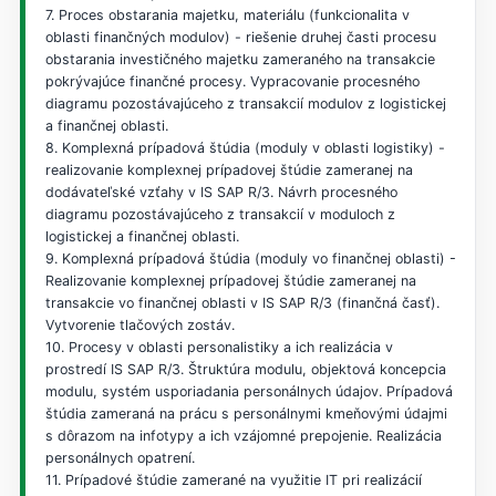
7. Proces obstarania majetku, materiálu (funkcionalita v
oblasti finančných modulov) - riešenie druhej časti procesu
obstarania investičného majetku zameraného na transakcie
pokrývajúce finančné procesy. Vypracovanie procesného
diagramu pozostávajúceho z transakcií modulov z logistickej
a finančnej oblasti.
8. Komplexná prípadová štúdia (moduly v oblasti logistiky) -
realizovanie komplexnej prípadovej štúdie zameranej na
dodávateľské vzťahy v IS SAP R/3. Návrh procesného
diagramu pozostávajúceho z transakcií v moduloch z
logistickej a finančnej oblasti.
9. Komplexná prípadová štúdia (moduly vo finančnej oblasti) -
Realizovanie komplexnej prípadovej štúdie zameranej na
transakcie vo finančnej oblasti v IS SAP R/3 (finančná časť).
Vytvorenie tlačových zostáv.
10. Procesy v oblasti personalistiky a ich realizácia v
prostredí IS SAP R/3. Štruktúra modulu, objektová koncepcia
modulu, systém usporiadania personálnych údajov. Prípadová
štúdia zameraná na prácu s personálnymi kmeňovými údajmi
s dôrazom na infotypy a ich vzájomné prepojenie. Realizácia
personálnych opatrení.
11. Prípadové štúdie zamerané na využitie IT pri realizácií