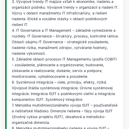
3. Vývojové trendy IT majúce vzťah k ekonomike, riadeniu a
organizácii podniku. Vývojové trendy v organizácií a riadení IT.
Výzvy v oblasti manažmentu IT infraštruktúry, a riešení
riadenia. Etické a sociálne otázky v oblasti podnikových
riešení IT.
4. IT Governance a IT Management – základné vymedzenie a
rozdiely. IT Governance – štruktúry, procesy, kontrolné rámce.
Oblasti záujmu IT Governance - strategické zosúladenie,
riadenie rizika, manažment zdrojov, vytváranie hodnoty,
riadenie výkonnosti.
5. Základné oblasti procesov IT Managementu (podľa COBIT)
– zosúladenie, plánovanie a organizovanie; budovanie,
získavanie a realizovanie; dodanie, servis a podpora;
monitorovanie, vyhodnocovanie a posúdenie.
6. Systémová integrácia – ciele, princípy, efekty, riziká.
Vývojové štádia systémovej integrácie. Úrovne systémovej
integrácie. Integrácia IS/IT s podnikovými cieľmi a integrácia
komponentov IS/IT. Systémový integrátor.
7. Metodika multidimenzionálneho vývoja IS/IT – používateľské
a riešiteľské hľadisko. Dimenzie riešenia – fázy vývoja IS/IT
(životný cyklus projektu IS/IT), obsahová a metodicko-
organizačná dimenzia.
8. Metodika multidimezionálneho riadenia a vývoja IS/IT –