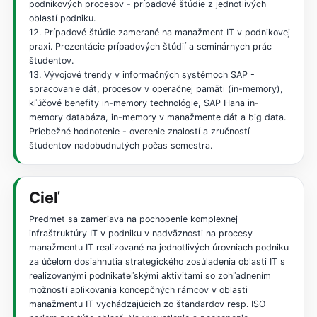
podnikových procesov - prípadové štúdie z jednotlivých
oblastí podniku.
12. Prípadové štúdie zamerané na manažment IT v podnikovej
praxi. Prezentácie prípadových štúdií a seminárnych prác
študentov.
13. Vývojové trendy v informačných systémoch SAP -
spracovanie dát, procesov v operačnej pamäti (in-memory),
kľúčové benefity in-memory technológie, SAP Hana in-
memory databáza, in-memory v manažmente dát a big data.
Priebežné hodnotenie - overenie znalostí a zručností
študentov nadobudnutých počas semestra.
Cieľ
Predmet sa zameriava na pochopenie komplexnej
infraštruktúry IT v podniku v nadväznosti na procesy
manažmentu IT realizované na jednotlivých úrovniach podniku
za účelom dosiahnutia strategického zosúladenia oblasti IT s
realizovanými podnikateľskými aktivitami so zohľadnením
možností aplikovania koncepčných rámcov v oblasti
manažmentu IT vychádzajúcich zo štandardov resp. ISO