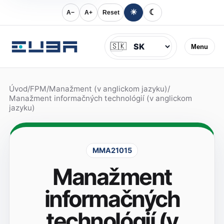
☀
☾
A−
A+
Reset
Jazyk
🇸🇰
Menu
Úvod
/
FPM
/
Manažment (v anglickom jazyku)
/
Manažment informačných technológií (v anglickom
jazyku)
MMA21015
Manažment
informačných
technológií (v