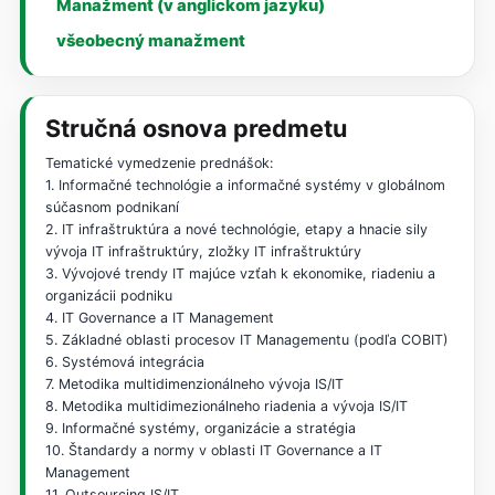
Manažment (v anglickom jazyku)
všeobecný manažment
Stručná osnova predmetu
Tematické vymedzenie prednášok:
1. Informačné technológie a informačné systémy v globálnom
súčasnom podnikaní
2. IT infraštruktúra a nové technológie, etapy a hnacie sily
vývoja IT infraštruktúry, zložky IT infraštruktúry
3. Vývojové trendy IT majúce vzťah k ekonomike, riadeniu a
organizácii podniku
4. IT Governance a IT Management
5. Základné oblasti procesov IT Managementu (podľa COBIT)
6. Systémová integrácia
7. Metodika multidimenzionálneho vývoja IS/IT
8. Metodika multidimezionálneho riadenia a vývoja IS/IT
9. Informačné systémy, organizácie a stratégia
10. Štandardy a normy v oblasti IT Governance a IT
Management
11. Outsourcing IS/IT