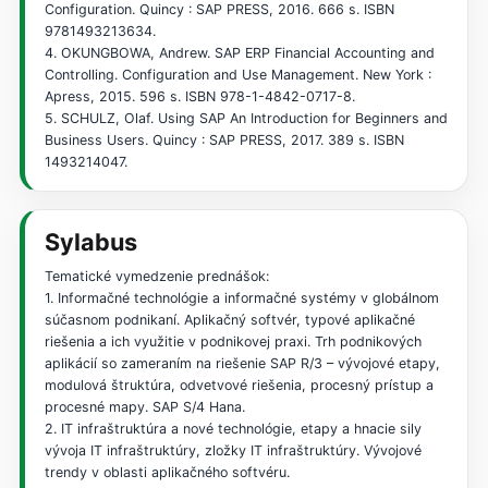
Configuration. Quincy : SAP PRESS, 2016. 666 s. ISBN
9781493213634.
4. OKUNGBOWA, Andrew. SAP ERP Financial Accounting and
Controlling. Configuration and Use Management. New York :
Apress, 2015. 596 s. ISBN 978-1-4842-0717-8.
5. SCHULZ, Olaf. Using SAP An Introduction for Beginners and
Business Users. Quincy : SAP PRESS, 2017. 389 s. ISBN
1493214047.
Sylabus
Tematické vymedzenie prednášok:
1. Informačné technológie a informačné systémy v globálnom
súčasnom podnikaní. Aplikačný softvér, typové aplikačné
riešenia a ich využitie v podnikovej praxi. Trh podnikových
aplikácií so zameraním na riešenie SAP R/3 – vývojové etapy,
modulová štruktúra, odvetvové riešenia, procesný prístup a
procesné mapy. SAP S/4 Hana.
2. IT infraštruktúra a nové technológie, etapy a hnacie sily
vývoja IT infraštruktúry, zložky IT infraštruktúry. Vývojové
trendy v oblasti aplikačného softvéru.