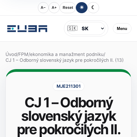
☀
☾
A−
A+
Reset
Jazyk
🇸🇰
Menu
Úvod
/
FPM
/
ekonomika a manažment podniku
/
CJ 1 – Odborný slovenský jazyk pre pokročilých II. (13)
MJE211301
CJ 1 – Odborný
slovenský jazyk
pre pokročilých II.