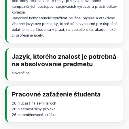
podrobný text na zložité témy, prejavujúc ovládanie
kompozičných postupov, spojovacích výrazov a prostriedkov
kohézie.
Jazykové kompetencie: využívať pružne, plynule a efektívne
získané jazykové poznatky, ktoré sú nevyhnutné pre úspešné
uplatnenie sa študenta v praxi, na spoločenské, akademické
či profesijné účely.
Jazyk, ktorého znalosť je potrebná
na absolvovanie predmetu
slovenčina
Pracovné zaťaženie študenta
26 h účasť na seminároch
26 h semestrálny projekt
26 h kombinovaná skúška