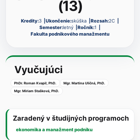
(13)
Kredity:
3
Ukončenie:
skúška
Rozsah:
2C
Semester:
letný
Ročník:
1
Fakulta podnikového manažmentu
Vyučujúci
PhDr. Roman Kvapil, PhD.
Mgr. Martina Uličná, PhD.
Mgr. Miriam Stašková, PhD.
Zaradený v študijných programoch
ekonomika a manažment podniku