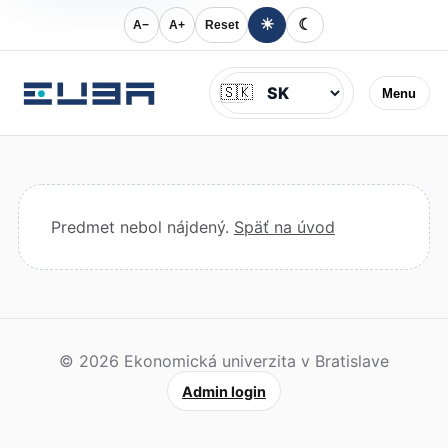
☀
☾
A−
A+
Reset
Jazyk
🇸🇰
Menu
Predmet nebol nájdený.
Späť na úvod
© 2026 Ekonomická univerzita v Bratislave
Admin login