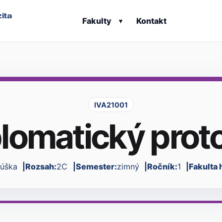
ita
Fakulty
Kontakt
▾
IVA21001
lomatický prot
kúška
Rozsah:
2C
Semester:
zimný
Ročník:
1
Fakulta 