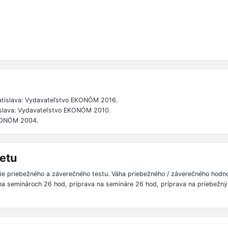
ratislava: Vydavateľstvo EKONÓM 2016.
tislava: Vydavateľstvo EKONÓM 2010.
EKONÓM 2004.
etu
e priebežného a záverečného testu. Váha priebežného / záverečného hodno
ť na seminároch 26 hod, príprava na semináre 26 hod, príprava na priebežný