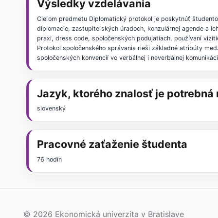
Výsledky vzdelávania
Cieľom predmetu Diplomatický protokol je poskytnúť študentom
diplomacie, zastupiteľských úradoch, konzulárnej agende a ic
praxi, dress code, spoločenských podujatiach, používaní viziti
Protokol spoločenského správania rieši základné atribúty med
spoločenských konvencií vo verbálnej i neverbálnej komunikáci
Jazyk, ktorého znalosť je potrebn
slovenský
Pracovné zaťaženie študenta
76 hodín
© 2026 Ekonomická univerzita v Bratislave