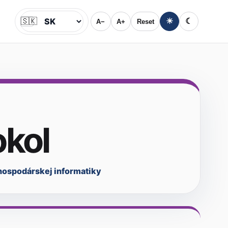
🇸🇰
☀
☾
A−
A+
Reset
Jazyk
okol
hospodárskej informatiky