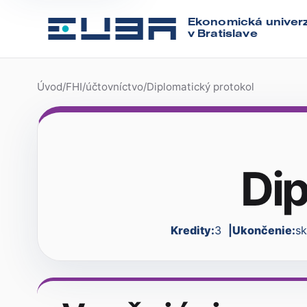
Ekonomická univerz
v Bratislave
Úvod
/
FHI
/
účtovníctvo
/
Diplomatický protokol
Dip
Kredity:
3
Ukončenie:
s