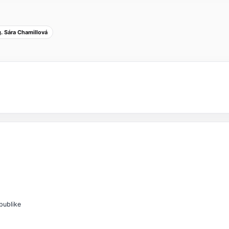
g. Sára Chamillová
publike