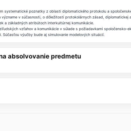
 systematické poznatky z oblasti diplomatického protokolu a spoločenskéh
h význame v súčasnosti, o dôležitosti protokolárnych zásad, diplomatickej
ek a základných atribútoch interkultúrnej komunikácie.
ziľudských vzťahov a komunikácie v súlade s požiadavkami spoločensko-eko
i. Súčasťou výučby bude aj simulovanie modelových situácií.
á na absolvovanie predmetu