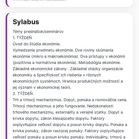
Sylabus
Témy prednášok/seminárov
1. TÝŽDEŇ
Úvod do štúdia ekonómie.
Vymedzenie predmetu ekonómie. Dve roviny skúmania
ekonómie (mikro a makroekonómia). Dva prístupy v ekonómii
(pozitívna a normatívna ekonómia). Metodológia ekonómie.
Základné ekonomické zákony . Základné otázky organizácie
ekonomiky a špecifickosť ich riešenia v rôznych
ekonomických systémoch. Hranica produkčných možností a
jej význam v ekonomickej teórii.
2. TÝŽDEŇ
Trh a trhový mechanizmus. Dopyt, ponuka a rovnovážna cena.
Trhový mechanizmus a jeho fungovanie. Nedokonalosti
trhového mechanizmu, externality a verejné statky. Dopyt a
krivka dopytu, zákon klesajúceho dopytu. Faktory
ovplyvňujúce veľkosť dopytu a posun krivky dopytu. Ponuka a
krivka ponuky, zákon rastúcej ponuky. Faktory ovplyvňujúce
veľkosť ponuky a posun krivky ponuky. Individuálny, trhový a