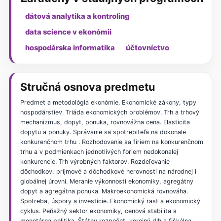
dátová analytika a kontroling
data science v ekonómii
hospodárska informatika
účtovníctvo
Stručná osnova predmetu
Predmet a metodológia ekonómie. Ekonomické zákony, typy
hospodárstiev. Triáda ekonomických problémov. Trh a trhový
mechanizmus, dopyt, ponuka, rovnovážna cena. Elasticita
dopytu a ponuky. Správanie sa spotrebiteľa na dokonale
konkurenčnom trhu . Rozhodovanie sa firiem na konkurenčnom
trhu a v podmienkach jednotlivých foriem nedokonalej
konkurencie. Trh výrobných faktorov. Rozdeľovanie
dôchodkov, príjmové a dôchodkové nerovnosti na národnej i
globálnej úrovni. Meranie výkonnosti ekonomiky, agregátny
dopyt a agregátna ponuka. Makroekonomická rovnováha.
Spotreba, úspory a investície. Ekonomický rast a ekonomický
cyklus. Peňažný sektor ekonomiky, cenová stabilita a
monetárna politika. Štátny rozpočet, verejný dlh a fiškálna