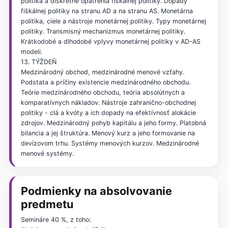
politika a diskrétne opatrenia fiškálnej politiky. Dopady
fiškálnej politiky na stranu AD a na stranu AS. Monetárna
politika, ciele a nástroje monetárnej politiky. Typy monetárnej
politiky. Transmisný mechanizmus monetárnej politiky.
Krátkodobé a dlhodobé vplyvy monetárnej politiky v AD-AS
modeli.
13. TÝŽDEŇ
Medzinárodný obchod, medzinárodné menové vzťahy.
Podstata a príčiny existencie medzinárodného obchodu.
Teórie medzinárodného obchodu, teória absolútnych a
komparatívnych nákladov. Nástroje zahranično-obchodnej
politiky - clá a kvóty a ich dopady na efektívnosť alokácie
zdrojov. Medzinárodný pohyb kapitálu a jeho formy. Platobná
bilancia a jej štruktúra. Menový kurz a jeho formovanie na
devízovom trhu. Systémy menových kurzov. Medzinárodné
menové systémy.
Podmienky na absolvovanie
predmetu
Semináre 40 %, z toho: