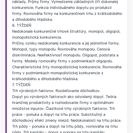
náklady. Príjmy firmy. Vymedzenie základných čŕt dokonalej
konkurencie. Funkcia individuálneho dopytu po produkcii
firmy. Rovnováha firmy na konkurenčnom trhu z krátkodobého
a dlhodobého hľadiska.
6. TÝŽDEŇ
Nedokonale konkurenčné trhové štruktúry, monopol, oligopol,
monopolistická konkurencia.
Príčiny vzniku nedokonalej konkurencie a jej jednotlivé formy.
Monopol, typy monopolu. Rovnováha monopolu. Cenová
diskriminácia. Neefektívnosť monopolu. Oligopol, podstata a
formy. Modely rovnováhy firmy v podmienkach oligopolu.
Charakteristické črty monopolistickej konkurencie. Rovnováha
firmy v podmienkach monopolistickej konkurencie z
krátkodobého a dlhodobého hľadiska.
7. TÝŽDEŇ
Trh výrobných faktorov. Rozdeľovanie dôchodkov.
Dopyt po výrobných faktoroch ako odvodený dopyt. Teória
hraničnej produktivity a rozhodovanie firmy o optimálnom
množstve inputov. Čiastkové trhy výrobných faktorov. Trh
práce - ponuka a dopyt na trhu práce. Substitučný a
dôchodkový efekt zmeny miezd. Nedokonalosti na trhu práce.
Trh pôdy - ponuka a dopyt na trhu pôdy, rovnováha na trhu
pôdy. Trh kapitálu - dopyt a ponuka na trhu kapitálu.