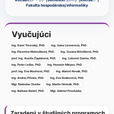
Fakulta hospodárskej informatiky
Vyučujúci
Ing. Karol Trnovský, PhD.
Ing. Ivana Lennerová, PhD.
Ing. Eleonóra Matoušková, PhD.
Ing. Zuzana Brinčíková, PhD.
prof. Ing. Anetta Čaplánová, PhD.
Ing. Ľubomír Darmo, PhD.
Ing. Peter Leško, PhD.
Ing. Hussein Mkiyes, PhD.
prof. Ing. Eva Muchová, PhD.
Ing. Marcel Novák, PhD.
Ing. Andrej Přívara, PhD.
Ing. Eva Sirakovová, PhD.
Mgr. Radoslav Zemko
Ing. Martin Hrivnák, PhD.
Ing. Barbara Siekel, PhD.
Mgr. Gabriel Procházka
Zaradený v študijných programoch