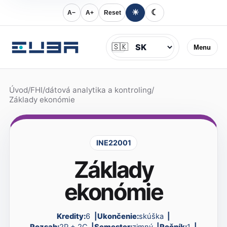
☀
☾
A−
A+
Reset
Jazyk
🇸🇰
Menu
Úvod
/
FHI
/
dátová analytika a kontroling
/
Základy ekonómie
INE22001
Základy
ekonómie
Kredity:
6
Ukončenie:
skúška
Rozsah:
2P + 2C
Semester:
zimný
Ročník:
1