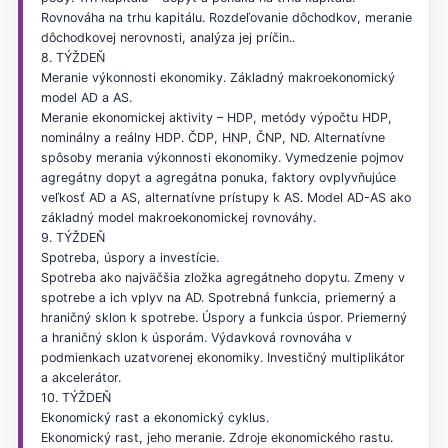
Rovnováha na trhu kapitálu. Rozdeľovanie dôchodkov, meranie
dôchodkovej nerovnosti, analýza jej príčin..
8. TÝŽDEŇ
Meranie výkonnosti ekonomiky. Základný makroekonomický
model AD a AS.
Meranie ekonomickej aktivity – HDP, metódy výpočtu HDP,
nominálny a reálny HDP. ČDP, HNP, ČNP, ND. Alternatívne
spôsoby merania výkonnosti ekonomiky. Vymedzenie pojmov
agregátny dopyt a agregátna ponuka, faktory ovplyvňujúce
veľkosť AD a AS, alternatívne prístupy k AS. Model AD-AS ako
základný model makroekonomickej rovnováhy.
9. TÝŽDEŇ
Spotreba, úspory a investície.
Spotreba ako najväčšia zložka agregátneho dopytu. Zmeny v
spotrebe a ich vplyv na AD. Spotrebná funkcia, priemerný a
hraničný sklon k spotrebe. Úspory a funkcia úspor. Priemerný
a hraničný sklon k úsporám. Výdavková rovnováha v
podmienkach uzatvorenej ekonomiky. Investičný multiplikátor
a akcelerátor.
10. TÝŽDEŇ
Ekonomický rast a ekonomický cyklus.
Ekonomický rast, jeho meranie. Zdroje ekonomického rastu.