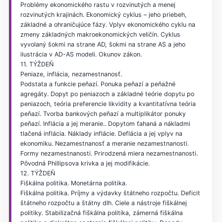
Problémy ekonomického rastu v rozvinutých a menej
rozvinutých krajinách. Ekonomický cyklus – jeho priebeh,
základné a ohraničujúce fázy. Vplyv ekonomického cyklu na
zmeny základných makroekonomických veličín. Cyklus
vyvolaný šokmi na strane AD, šokmi na strane AS a jeho
ilustrácia v AD-AS modeli. Okunov zákon.
11. TÝŽDEŇ
Peniaze, inflácia, nezamestnanosť.
Podstata a funkcie peňazí. Ponuka peňazí a peňažné
agregáty. Dopyt po peniazoch a základné teórie dopytu po
peniazoch, teória preferencie likvidity a kvantitatívna teória
peňazí. Tvorba bankových peňazí a multiplikátor ponuky
peňazí. Inflácia a jej meranie.. Dopytom ťahaná a nákladmi
tlačená inflácia. Náklady inflácie. Deflácia a jej vplyv na
ekonomiku. Nezamestnanosť a meranie nezamestnanosti.
Formy nezamestnanosti. Prirodzená miera nezamestnanosti.
Pôvodná Phillipsova krivka a jej modifikácie.
12. TÝŽDEŇ
Fiškálna politika. Monetárna politika.
Fiškálna politika. Príjmy a výdavky štátneho rozpočtu. Deficit
štátneho rozpočtu a štátny dlh. Ciele a nástroje fiškálnej
politiky. Stabilizačná fiškálna politika, zámerná fiškálna