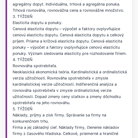
agregátny dopyt. Individuálna, trhová a agregátna ponuka.
Trhová rovnováha, rovnovážna cena a rovnovážne množstvo.
3. TÝŽDEŇ
Elasticita dopytu a ponuky.
Cenová elasticita dopytu – výpočet a faktory ovplyvňujúce
cenovú elasticitu dopytu. Cenová elasticita dopytu a celkový
príjem. Priama a krížová elasticita dopytu. Cenová elasticita
ponuky – výpočet a faktory ovplyvňujúce cenovú elasticitu
ponuky. Význam sledovania elasticity pre rozhodovanie firiem.
4. TÝŽDEŇ
Rovnováha spotrebiteľa.
Neoklasická ekonomická teória. Kardinalistická a ordinalistická
verzia užitočnosti. Rovnováha spotrebiteľa v zmysle
kardinalistickej verzie užitočnosti. Indiferenčná analýza a
rovnováha spotrebiteľa v zmysle ordinalistickej verzie
užitočnosti. Dopad zmeny ceny statkov a zmeny dôchodku
spotrebiteľa na jeho rovnováhu.
5. TÝŽDEŇ
Náklady, príjmy a zisk firmy. Správanie sa firmy na
konkurenčnom trhu.
Firma a jej základný cieľ. Náklady firmy, členenie nákladov
firmy z časového hľadiska. Celkové, priemerné a hraničné