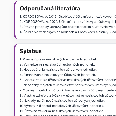
Odporúčaná literatúra
1. KORDOŠOVÁ, A. 2015. Osobitosti účtovníctva neziskových 
2. KORDOŠOVÁ, A. 2021. Účtovníctvo neziskových účtovných j
3. Právne predpisy upravujúce charakteristiku a účtovníctvo 
4. Štúdie vo vedeckých časopisoch a zborníkoch a články v o
Sylabus
1. Právna úprava neziskových účtovných jednotiek.
2. Vymedzenie neziskových účtovných jednotiek.
3. Hospodárenie neziskových účtovných jednotiek.
4. Financovanie neziskových účtovných jednotiek.
5. Charakteristika účtovníctva neziskových účtovných jednotie
6. Neobežný majetok v účtovníctve neziskových účtovných jed
7. Obežný majetok v účtovníctve neziskových účtovných jednot
8. Vlastné zdroje a záväzky v účtovníctve neziskových účtovn
9. Náklady na činnosť neziskových účtovných jednotiek.
10.Výnosy z činnosti neziskových účtovných jednotiek.
11. Účtovná závierka neziskových účtovných jednotiek.