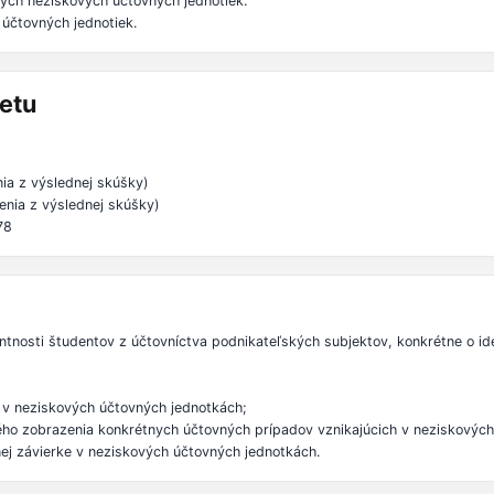
ných neziskových účtovných jednotiek.
 účtovných jednotiek.
etu
ia z výslednej skúšky)
enia z výslednej skúšky)
78
ntnosti študentov z účtovníctva podnikateľských subjektov, konkrétne o iden
 v neziskových účtovných jednotkách;
vného zobrazenia konkrétnych účtovných prípadov vznikajúcich v neziskovýc
ej závierke v neziskových účtovných jednotkách.