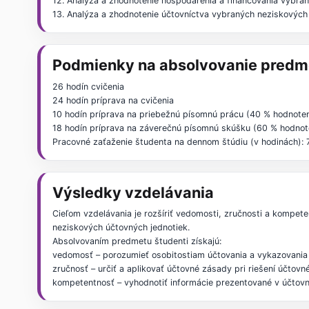
12. Analýza a zhodnotenie hospodárenia a financovania vybra
13. Analýza a zhodnotenie účtovníctva vybraných neziskových
Podmienky na absolvovanie predm
26 hodín cvičenia
24 hodín príprava na cvičenia
10 hodín príprava na priebežnú písomnú prácu (40 % hodnoten
18 hodín príprava na záverečnú písomnú skúšku (60 % hodnot
Pracovné zaťaženie študenta na dennom štúdiu (v hodinách): 
Výsledky vzdelávania
Cieľom vzdelávania je rozšíriť vedomosti, zručnosti a kompete
neziskových účtovných jednotiek.
Absolvovaním predmetu študenti získajú:
vedomosť – porozumieť osobitostiam účtovania a vykazovania
zručnosť – určiť a aplikovať účtovné zásady pri riešení účto
kompetentnosť – vyhodnotiť informácie prezentované v účtovn