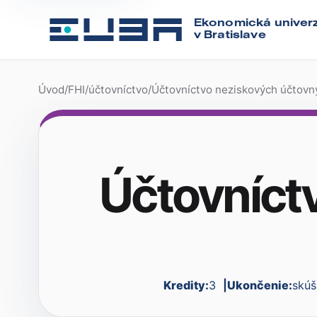
Ekonomická univerz
v Bratislave
Úvod
/
FHI
/
účtovníctvo
/
Účtovníctvo neziskových účtovn
Účtovníct
Kredity:
3
Ukončenie:
skúš