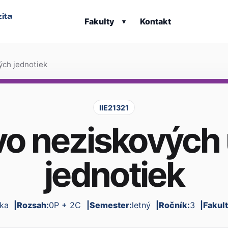
ita
Fakulty
Kontakt
▾
ých jednotiek
IIE21321
vo neziskových
jednotiek
ka
Rozsah:
0P + 2C
Semester:
letný
Ročník:
3
Fakul