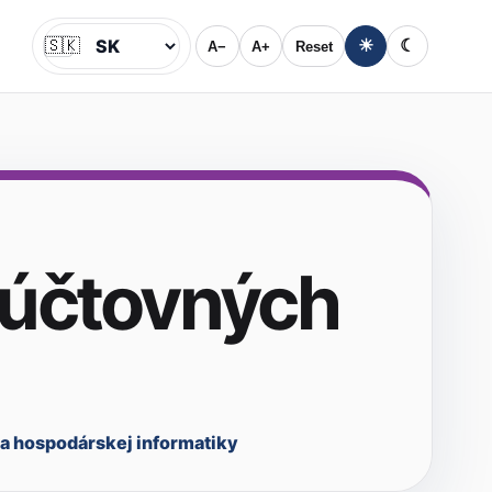
🇸🇰
☀
☾
A−
A+
Reset
Jazyk
 účtovných
ta hospodárskej informatiky