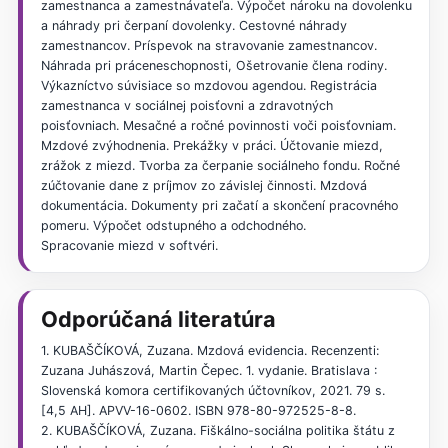
zamestnanca a zamestnávateľa. Výpočet nároku na dovolenku
a náhrady pri čerpaní dovolenky. Cestovné náhrady
zamestnancov. Príspevok na stravovanie zamestnancov.
Náhrada pri práceneschopnosti, Ošetrovanie člena rodiny.
Výkazníctvo súvisiace so mzdovou agendou. Registrácia
zamestnanca v sociálnej poisťovni a zdravotných
poisťovniach. Mesačné a ročné povinnosti voči poisťovniam.
Mzdové zvýhodnenia. Prekážky v práci. Účtovanie miezd,
zrážok z miezd. Tvorba za čerpanie sociálneho fondu. Ročné
zúčtovanie dane z príjmov zo závislej činnosti. Mzdová
dokumentácia. Dokumenty pri začatí a skončení pracovného
pomeru. Výpočet odstupného a odchodného.
Spracovanie miezd v softvéri.
Odporúčaná literatúra
1. KUBAŠČÍKOVÁ, Zuzana. Mzdová evidencia. Recenzenti:
Zuzana Juhászová, Martin Čepec. 1. vydanie. Bratislava :
Slovenská komora certifikovaných účtovníkov, 2021. 79 s.
[4,5 AH]. APVV-16-0602. ISBN 978-80-972525-8-8.
2. KUBAŠČÍKOVÁ, Zuzana. Fiškálno-sociálna politika štátu z