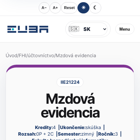
☀
☾
A−
A+
Reset
Jazyk
🇸🇰
Menu
Úvod
/
FHI
/
účtovníctvo
/
Mzdová evidencia
IIE21224
Mzdová
evidencia
Kredity:
4
Ukončenie:
skúška
Rozsah:
0P + 2C
Semester:
zimný
Ročník:
3