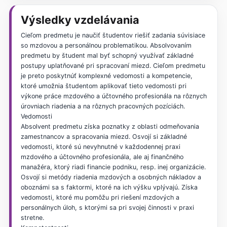
Výsledky vzdelávania
Cieľom predmetu je naučiť študentov riešiť zadania súvisiace
so mzdovou a personálnou problematikou. Absolvovaním
predmetu by študent mal byť schopný využívať základné
postupy uplatňované pri spracovaní miezd. Cieľom predmetu
je preto poskytnúť komplexné vedomosti a kompetencie,
ktoré umožnia študentom aplikovať tieto vedomosti pri
výkone práce mzdového a účtovného profesionála na rôznych
úrovniach riadenia a na rôznych pracovných pozíciách.
Vedomosti
Absolvent predmetu získa poznatky z oblasti odmeňovania
zamestnancov a spracovania miezd. Osvojí si základné
vedomosti, ktoré sú nevyhnutné v každodennej praxi
mzdového a účtovného profesionála, ale aj finančného
manažéra, ktorý riadi financie podniku, resp. inej organizácie.
Osvojí si metódy riadenia mzdových a osobných nákladov a
oboznámi sa s faktormi, ktoré na ich výšku vplývajú. Získa
vedomosti, ktoré mu pomôžu pri riešení mzdových a
personálnych úloh, s ktorými sa pri svojej činnosti v praxi
stretne.