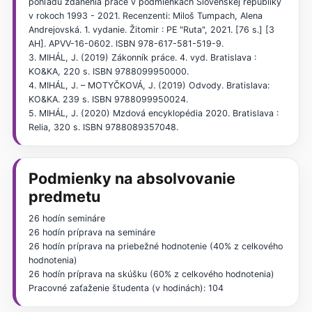
pohľadu zdanenia práce v podmienkach Slovenskej republiky
v rokoch 1993 - 2021. Recenzenti: Miloš Tumpach, Alena
Andrejovská. 1. vydanie. Žitomir : PE "Ruta", 2021. [76 s.] [3
AH]. APVV-16-0602. ISBN 978-617-581-519-9.
3. MIHÁL, J. (2019) Zákonník práce. 4. vyd. Bratislava :
KO&KA, 220 s. ISBN 9788099950000.
4. MIHÁL, J. – MOTYČKOVÁ, J. (2019) Odvody. Bratislava:
KO&KA. 239 s. ISBN 9788099950024.
5. MIHÁL, J. (2020) Mzdová encyklopédia 2020. Bratislava :
Relia, 320 s. ISBN 9788089357048.
Podmienky na absolvovanie
predmetu
26 hodín semináre
26 hodín príprava na semináre
26 hodín príprava na priebežné hodnotenie (40% z celkového
hodnotenia)
26 hodín príprava na skúšku (60% z celkového hodnotenia)
Pracovné zaťaženie študenta (v hodinách): 104