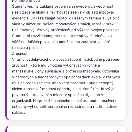
Kompetentnosti
Študent vie, na základe osvojenia si uvedených vedomostí,
riešiť zadané úlohy a navrhovať riešenia v oblasti mzdovej
evidencie. Dokáže zaujať postoj k riešeným témam a vysloviť
vlastný názor pri riešení modelových situácií, ktoré v praxi
rieši mzdový účtovný profesionál pri výkone svojho povolania.
Študent si rozvíja kompetencie, ktoré sú využiteľné aj vo
väčšine ďalších povolaní a umožnia mu zastávať viaceré
funkcie a pozície.
Zručnosti
V rámci vzdelávacieho procesu študent nadobudne potrebné
zručnosti, ktoré mu umožnia vykonávať výkonné a
manažérske úlohy súvisiace s profesiou mzdového účtovníka
v národných a nadnárodných spoločnostiach ako aj v rôznych
ďalších organizáciách. Absolvent predmetu bude schopný
nielen spracovať mzdovú agendu, ale aj riadiť tím, ktorý je
poverený spracovaním miezd v spoločnosti, alebo v
organizácii. Na pozícii finančného manažéra bude absolvent
schopný vyhodnotiť personálne rozhodnutia a riadiť mzdové
náklady.